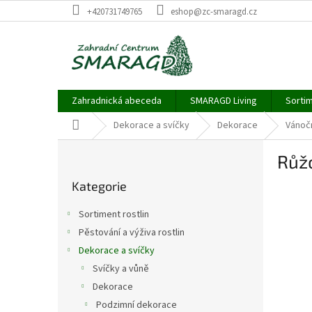
Přejít
+420731749765
eshop@zc-smaragd.cz
na
obsah
Zahradnická abeceda
SMARAGD Living
Sortim
Domů
Dekorace a svíčky
Dekorace
Vánočn
P
Růž
o
Přeskočit
s
Kategorie
kategorie
t
r
Sortiment rostlin
a
Pěstování a výživa rostlin
n
Dekorace a svíčky
n
í
Svíčky a vůně
p
Dekorace
a
Podzimní dekorace