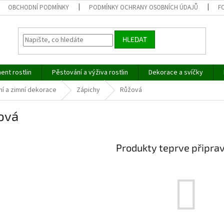
OBCHODNÍ PODMÍNKY
PODMÍNKY OCHRANY OSOBNÍCH ÚDAJŮ
F
HLEDAT
ent rostlin
Pěstování a výživa rostlin
Dekorace a svíčky
í a zimní dekorace
Zápichy
Růžová
ová
Produkty teprve připra