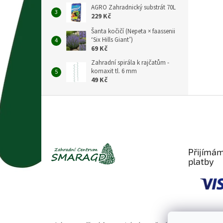
AGRO Zahradnický substrát 70L
229 Kč
Šanta kočičí (Nepeta × faassenii
‘Six Hills Giant’)
69 Kč
Zahradní spirála k rajčatům -
komaxit tl. 6 mm
49 Kč
Z
á
p
a
t
Přijímám
í
platby