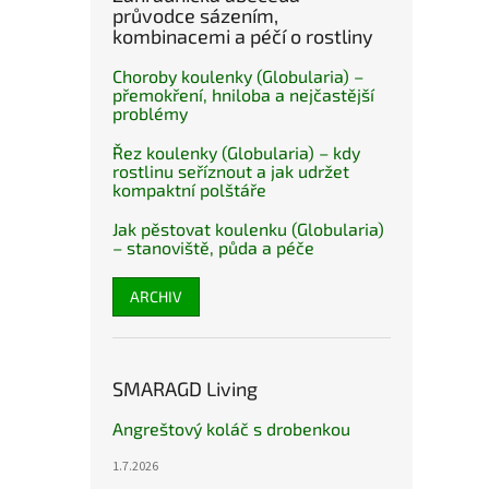
průvodce sázením,
kombinacemi a péčí o rostliny
Choroby koulenky (Globularia) –
přemokření, hniloba a nejčastější
problémy
Řez koulenky (Globularia) – kdy
rostlinu seříznout a jak udržet
kompaktní polštáře
Jak pěstovat koulenku (Globularia)
– stanoviště, půda a péče
ARCHIV
SMARAGD Living
Angreštový koláč s drobenkou
1.7.2026