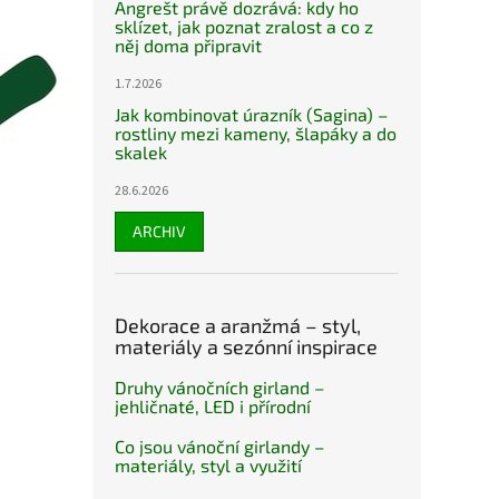
Angrešt právě dozrává: kdy ho
sklízet, jak poznat zralost a co z
něj doma připravit
1.7.2026
Jak kombinovat úrazník (Sagina) –
rostliny mezi kameny, šlapáky a do
skalek
28.6.2026
ARCHIV
Dekorace a aranžmá – styl,
materiály a sezónní inspirace
Druhy vánočních girland –
jehličnaté, LED i přírodní
Co jsou vánoční girlandy –
materiály, styl a využití