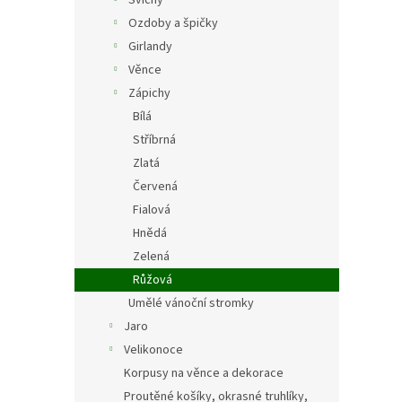
Svícny
Ozdoby a špičky
Girlandy
Věnce
Zápichy
Bílá
Stříbrná
Zlatá
Červená
Fialová
Hnědá
Zelená
Růžová
Umělé vánoční stromky
Jaro
Velikonoce
Korpusy na věnce a dekorace
Proutěné košíky, okrasné truhlíky,