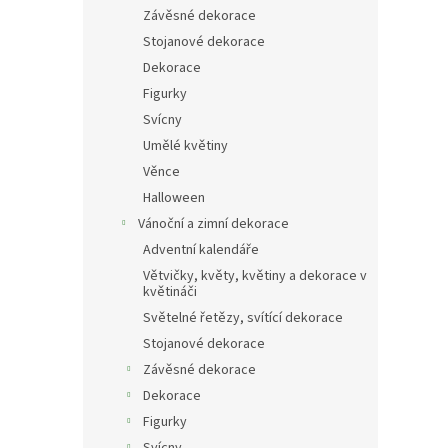
n
Závěsné dekorace
e
Stojanové dekorace
l
Dekorace
Figurky
Svícny
Umělé květiny
Věnce
Halloween
Vánoční a zimní dekorace
Adventní kalendáře
Větvičky, květy, květiny a dekorace v
květináči
Světelné řetězy, svítící dekorace
Stojanové dekorace
Závěsné dekorace
Dekorace
Figurky