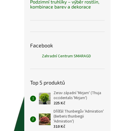
Podzimní truhlíky – výběr rostlin,
kombinace barev a dekorace
Facebook
Zahradní Centrum SMARAGD
Top 5 produktů
Zerav západní 'Mirjam' (Thuja
occidentalis 'Mirjam')
225 Kč
Dřišťál Thunbergův 'Admiration'
(Berberis thunbergii
'Admiration')
310 Kč