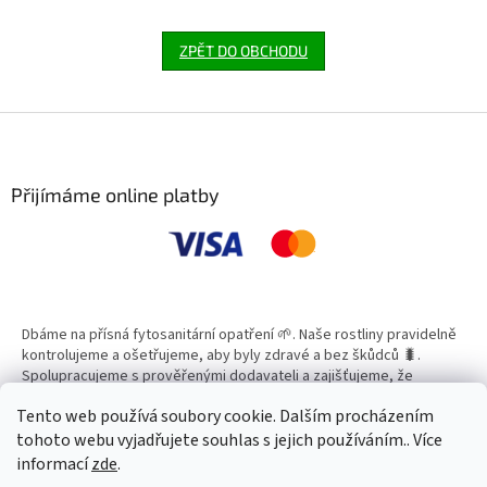
ZPĚT DO OBCHODU
Z
á
p
a
Přijímáme online platby
t
í
Dbáme na přísná fytosanitární opatření 🌱. Naše rostliny pravidelně
kontrolujeme a ošetřujeme, aby byly zdravé a bez škůdců 🐛.
Spolupracujeme s prověřenými dodavateli a zajišťujeme, že
všechny produkty splňují vysoké standardy kvality.
Tento web používá soubory cookie. Dalším procházením
tohoto webu vyjadřujete souhlas s jejich používáním.. Více
informací
zde
.