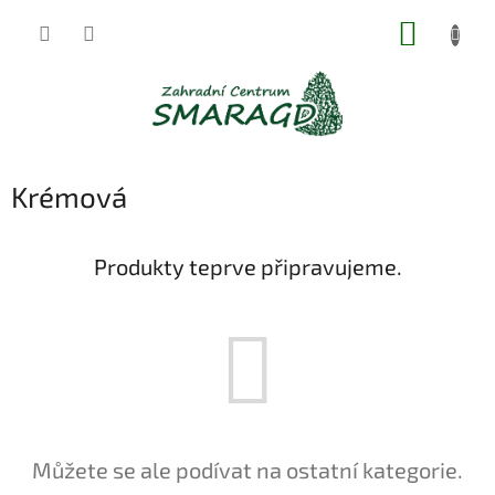
Přejít
NÁKUP
na
obsah
KOŠÍK
Krémová
Produkty teprve připravujeme.
Můžete se ale podívat na ostatní kategorie.