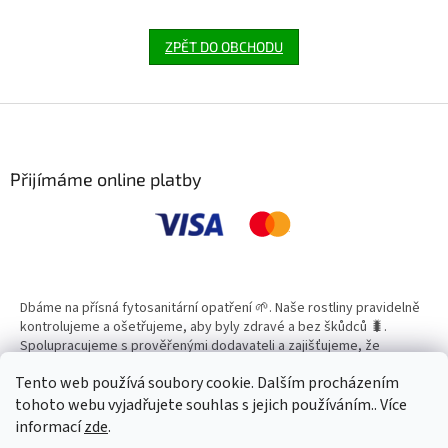
ZPĚT DO OBCHODU
Z
á
p
a
Přijímáme online platby
t
í
Dbáme na přísná fytosanitární opatření 🌱. Naše rostliny pravidelně
kontrolujeme a ošetřujeme, aby byly zdravé a bez škůdců 🐛.
Spolupracujeme s prověřenými dodavateli a zajišťujeme, že
všechny produkty splňují vysoké standardy kvality.
Tento web používá soubory cookie. Dalším procházením
tohoto webu vyjadřujete souhlas s jejich používáním.. Více
informací
zde
.