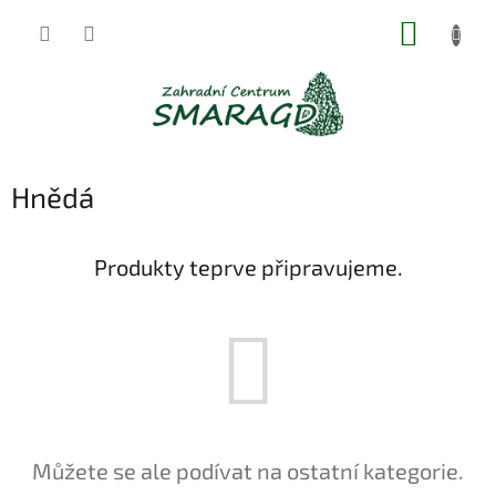
Přejít
NÁKUP
na
obsah
KOŠÍK
Hnědá
Produkty teprve připravujeme.
Můžete se ale podívat na ostatní kategorie.