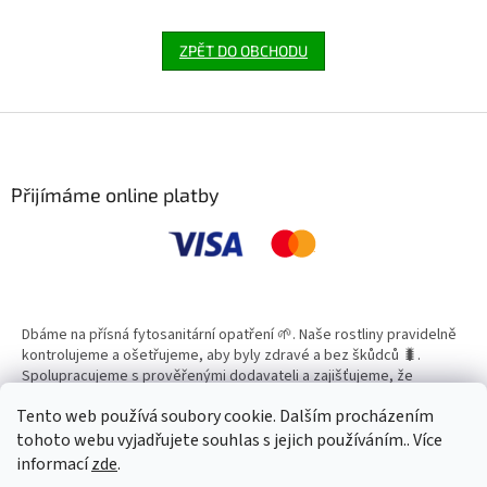
ZPĚT DO OBCHODU
Z
á
p
a
Přijímáme online platby
t
í
Dbáme na přísná fytosanitární opatření 🌱. Naše rostliny pravidelně
kontrolujeme a ošetřujeme, aby byly zdravé a bez škůdců 🐛.
Spolupracujeme s prověřenými dodavateli a zajišťujeme, že
všechny produkty splňují vysoké standardy kvality.
Tento web používá soubory cookie. Dalším procházením
tohoto webu vyjadřujete souhlas s jejich používáním.. Více
informací
zde
.