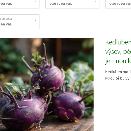
ea var.
oleracea var.
oleracea var.
lodes)
sabauda)
Brassica
ea var.
ata)
Kedluben
výsev, pé
jemnou k
Kedluben modrý
kulovité bulvy