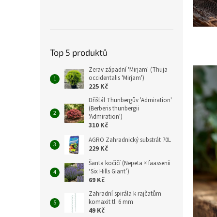
Top 5 produktů
Zerav západní 'Mirjam' (Thuja
occidentalis 'Mirjam')
225 Kč
Dřišťál Thunbergův 'Admiration'
(Berberis thunbergii
'Admiration')
310 Kč
AGRO Zahradnický substrát 70L
229 Kč
Šanta kočičí (Nepeta × faassenii
‘Six Hills Giant’)
69 Kč
Zahradní spirála k rajčatům -
komaxit tl. 6 mm
49 Kč