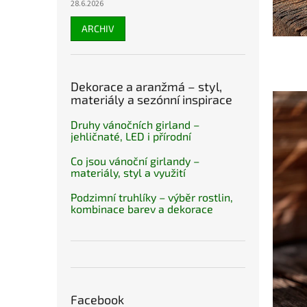
28.6.2026
ARCHIV
Dekorace a aranžmá – styl,
materiály a sezónní inspirace
Druhy vánočních girland –
jehličnaté, LED i přírodní
Co jsou vánoční girlandy –
materiály, styl a využití
Podzimní truhlíky – výběr rostlin,
kombinace barev a dekorace
Facebook