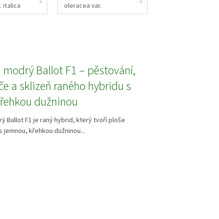
 italica
oleracea var.
botrytis)
 modrý Ballot F1 – pěstování,
če a sklizeň raného hybridu s
řehkou dužninou
 Ballot F1 je raný hybrid, který tvoří ploše
 s jemnou, křehkou dužninou...