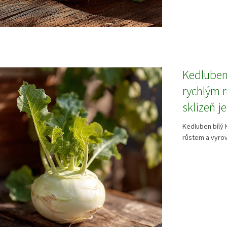
Kedluben 
rychlým r
sklizeň j
Kedluben bílý 
růstem a vyrov