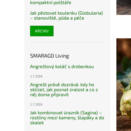
kompaktní polštáře
Jak pěstovat koulenku (Globularia)
– stanoviště, půda a péče
ARCHIV
SMARAGD Living
Angreštový koláč s drobenkou
1.7.2026
Angrešt právě dozrává: kdy ho
sklízet, jak poznat zralost a co z
něj doma připravit
1.7.2026
Jak kombinovat úrazník (Sagina) –
rostliny mezi kameny, šlapáky a do
skalek