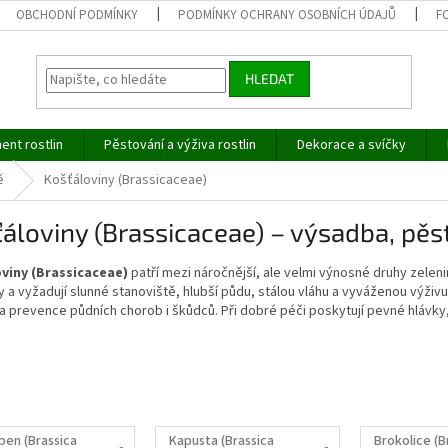
OBCHODNÍ PODMÍNKY
PODMÍNKY OCHRANY OSOBNÍCH ÚDAJŮ
F
HLEDAT
ent rostlin
Pěstování a výživa rostlin
Dekorace a svíčky
ě
Košťáloviny (Brassicaceae)
áloviny (Brassicaceae) – výsadba, pěs
viny (Brassicaceae)
patří mezi náročnější, ale velmi výnosné druhy zeleniny
 a vyžadují slunné stanoviště, hlubší půdu, stálou vláhu a vyváženou výživu
a prevence půdních chorob i škůdců. Při dobré péči poskytují pevné hlávky, kv
ben (Brassica
Kapusta (Brassica
Brokolice (B