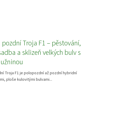
 pozdní Troja F1 – pěstování,
sadba a sklizeň velkých bulv s
dužninou
í Troja F1 je polopozdní až pozdní hybridní
mi, ploše kulovitými bulvami...