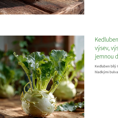
Kedluben 
výsev, vý
jemnou 
Kedluben bílý 
hladkými bulva