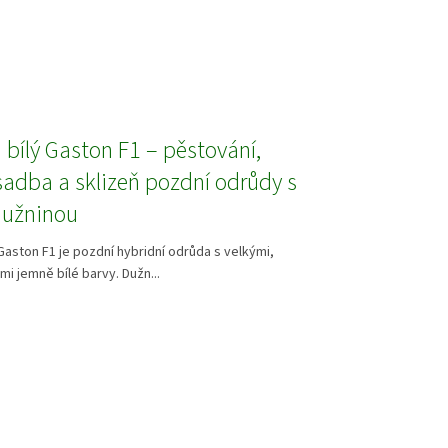
bílý Gaston F1 – pěstování,
sadba a sklizeň pozdní odrůdy s
dužninou
Gaston F1 je pozdní hybridní odrůda s velkými,
mi jemně bílé barvy. Dužn...