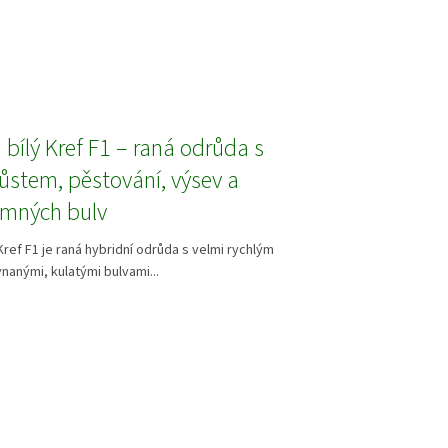
bílý Kref F1 – raná odrůda s
ůstem, pěstování, výsev a
emných bulv
Kref F1 je raná hybridní odrůda s velmi rychlým
nanými, kulatými bulvami...