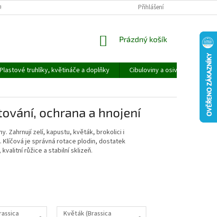
ORMULÁŘ PRO UPLATNĚNÍ REKLAMACE
REKLAMAČNÍ ŘÁD
Přihlášení
NÁKUPNÍ
Prázdný košík
KOŠÍK
Plastové truhlíky, květináče a doplňky
Cibuloviny a osivo
Speci
tování, ochrana a hnojení
. Zahrnují zelí, kapustu, květák, brokolici i
. Klíčová je správná rotace plodin, dostatek
alitní růžice a stabilní sklizeň.
rassica
Květák (Brassica