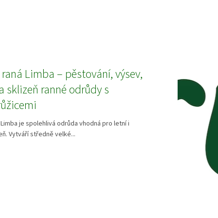
 raná Limba – pěstování, výsev,
 sklizeň ranné odrůdy s
růžicemi
 Limba je spolehlivá odrůda vhodná pro letní i
ň. Vytváří středně velké...