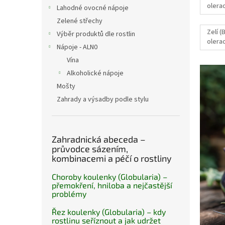
n
olerac
Lahodné ovocné nápoje
e
gongy
Zelené střechy
l
Zelí (
Výběr produktů dle rostlin
olerac
Nápoje - ALN0
capit
Vína
V
Alkoholické nápoje
ý
Mošty
p
Zahrady a výsadby podle stylu
i
s
č
l
Zahradnická abeceda –
á
průvodce sázením,
n
kombinacemi a péčí o rostliny
k
Choroby koulenky (Globularia) –
ů
přemokření, hniloba a nejčastější
problémy
Řez koulenky (Globularia) – kdy
rostlinu seříznout a jak udržet