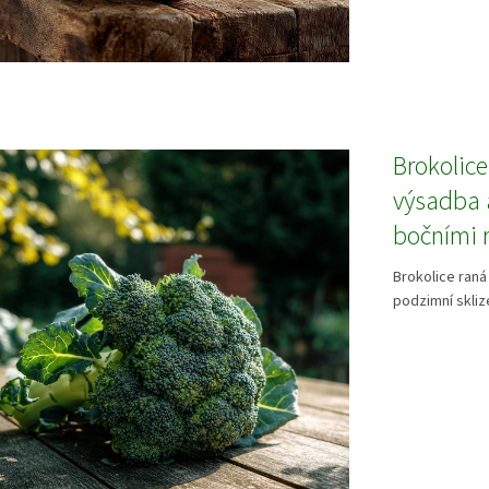
Brokolice
výsadba a
bočními 
Brokolice raná
podzimní sklize