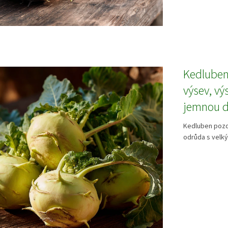
Kedluben
výsev, vý
jemnou 
Kedluben pozdn
odrůda s velký