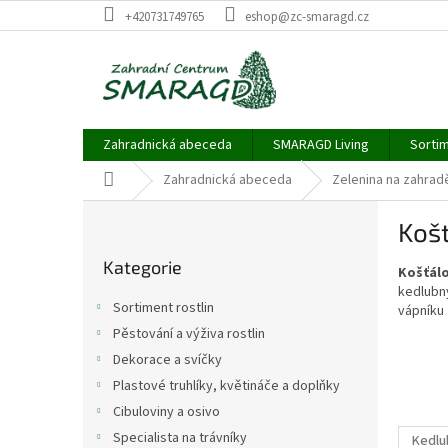
Přejít
+420731749765
eshop@zc-smaragd.cz
na
obsah
Zahradnická abeceda
SMARAGD Living
Sortim
Domů
Zahradnická abeceda
Zelenina na zahrad
P
Košť
o
Přeskočit
s
Kategorie
kategorie
Košťálo
t
kedlubny
r
Sortiment rostlin
vápníku 
a
Pěstování a výživa rostlin
n
Dekorace a svíčky
n
í
Plastové truhlíky, květináče a doplňky
p
Cibuloviny a osivo
a
Specialista na trávníky
Kedlu