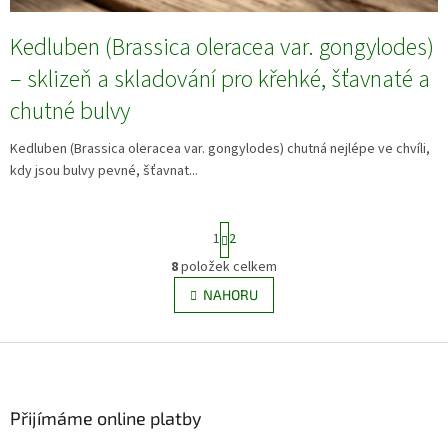
Kedluben (Brassica oleracea var. gongylodes)
– sklizeň a skladování pro křehké, šťavnaté a
chutné bulvy
Kedluben (Brassica oleracea var. gongylodes) chutná nejlépe ve chvíli,
kdy jsou bulvy pevné, šťavnat...
S
1
2
t
r
8
položek celkem
O
á
v
NAHORU
n
l
k
á
o
v
Z
d
á
a
á
n
c
p
í
í
a
Přijímáme online platby
p
t
r