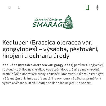
Přejít
NÁKUP
na
obsah
KOŠÍK
Kedluben (Brassica oleracea var.
gongylodes) – výsadba, pěstování,
hnojení a ochrana úrody
Kedluben (Brassica oleracea var. gongylodes)
patří mezi nejrychleji
rostoucí košťáloviny s krátkou vegetační dobou. Daří se mu v úrodné,
hlinité půdě s dostatkem vláhy a slunném stanovišti. Klíčem ke křehkým
a šťavnatým bulvám bez dřevnatění je rovnoměrná zálivka, přiměřená
výživa a včasná sklizeň. Pěstuje se úspěšně na jaře i na podzim.