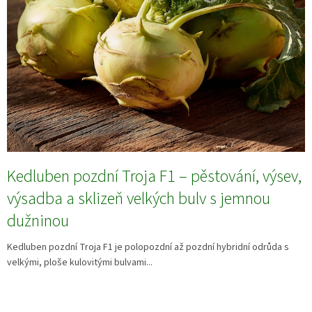
Kedluben pozdní Troja F1 – pěstování, výsev,
výsadba a sklizeň velkých bulv s jemnou
dužninou
Kedluben pozdní Troja F1 je polopozdní až pozdní hybridní odrůda s
velkými, ploše kulovitými bulvami...