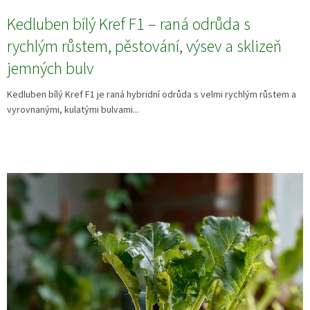
Kedluben bílý Kref F1 – raná odrůda s
rychlým růstem, pěstování, výsev a sklizeň
jemných bulv
Kedluben bílý Kref F1 je raná hybridní odrůda s velmi rychlým růstem a
vyrovnanými, kulatými bulvami...