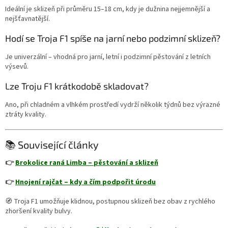
Ideální je sklizeň při průměru 15–18 cm, kdy je dužnina nejjemnější a
nejšťavnatější.
Hodí se Troja F1 spíše na jarní nebo podzimní sklizeň?
Je univerzální – vhodná pro jarní, letní i podzimní pěstování z letních
výsevů.
Lze Troju F1 krátkodobě skladovat?
Ano, při chladném a vlhkém prostředí vydrží několik týdnů bez výrazné
ztráty kvality.
📚 Související články
👉
Brokolice raná Limba – pěstování a sklizeň
👉
Hnojení rajčat – kdy a čím podpořit úrodu
🧭 Troja F1 umožňuje klidnou, postupnou sklizeň bez obav z rychlého
zhoršení kvality bulvy.