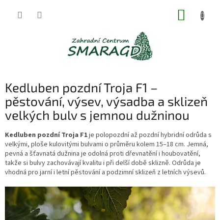
Přejít
NÁKUP
na
obsah
KOŠÍK
Kedluben pozdní Troja F1 –
pěstování, výsev, výsadba a sklizeň
velkých bulv s jemnou dužninou
Kedluben pozdní Troja F1
je polopozdní až pozdní hybridní odrůda s
velkými, ploše kulovitými bulvami o průměru kolem 15–18 cm. Jemná,
pevná a šťavnatá dužnina je odolná proti dřevnatění i houbovatění,
takže si bulvy zachovávají kvalitu i při delší době sklizně. Odrůda je
vhodná pro jarní i letní pěstování a podzimní sklizeň z letních výsevů.