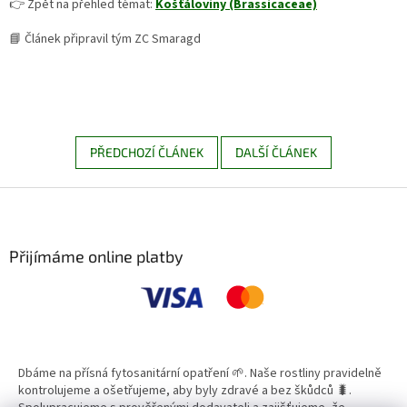
👉 Zpět na přehled témat:
Košťáloviny (Brassicaceae)
📘 Článek připravil tým ZC Smaragd
PŘEDCHOZÍ ČLÁNEK
DALŠÍ ČLÁNEK
Z
á
p
a
Přijímáme online platby
t
í
Dbáme na přísná fytosanitární opatření 🌱. Naše rostliny pravidelně
kontrolujeme a ošetřujeme, aby byly zdravé a bez škůdců 🐛.