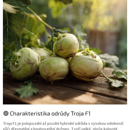
🟢 Charakteristika odrůdy Troja F1
Troja F1 je polopozdní až pozdní hybridní odrůda s vysokou odolností
vůči dřevnatění a houbovatění dužniny. Tvoří velké, ploše kulovité