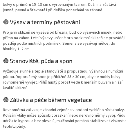
bulvy o průměru 15–18 cm s vyrovnaným tvarem. Dužnina zůstává
jemná, pevná a šťavnatá i při delším ponechání na záhoně.
🟢 Výsev a termíny pěstování
Pro jarní sklizeň se vysévá od března, buď do výsevních misek, nebo
přímo na záhon. Letní výsevy určené pro podzimní sklizeň se provádějí
později podle místních podmínek. Semena se vysévají mělce, do
hloubky 1–2 cm.
🟢 Stanoviště, půda a spon
Vyžaduje slunné a teplé stanoviště s propustnou, výživnou a humózní
půdou. Doporučený spon je přibližně 35 × 30 cm, aby se mohly bulvy
rovnoměrně vyvíjet. Příliš hustý porost vede k menším bulvám a nižší
kvalitě sklizně.
🟢 Zálivka a péče během vegetace
Rovnoměrná zálivka je zásadní zejména v období rychlého růstu bulvy.
Kolísání vláhy může způsobit praskání nebo nerovnoměrný vývoj. Půdu
udržujte kyprou a bez plevelů, mulčování pomáhá stabilizovat vlhkost a
teplotu půdy.