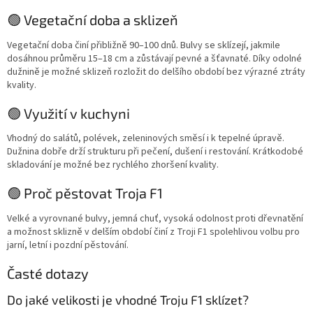
🟢 Vegetační doba a sklizeň
Vegetační doba činí přibližně 90–100 dnů. Bulvy se sklízejí, jakmile
dosáhnou průměru 15–18 cm a zůstávají pevné a šťavnaté. Díky odolné
dužnině je možné sklizeň rozložit do delšího období bez výrazné ztráty
kvality.
🟢 Využití v kuchyni
Vhodný do salátů, polévek, zeleninových směsí i k tepelné úpravě.
Dužnina dobře drží strukturu při pečení, dušení i restování. Krátkodobé
skladování je možné bez rychlého zhoršení kvality.
🟢 Proč pěstovat Troja F1
Velké a vyrovnané bulvy, jemná chuť, vysoká odolnost proti dřevnatění
a možnost sklizně v delším období činí z Troji F1 spolehlivou volbu pro
jarní, letní i pozdní pěstování.
Časté dotazy
Do jaké velikosti je vhodné Troju F1 sklízet?