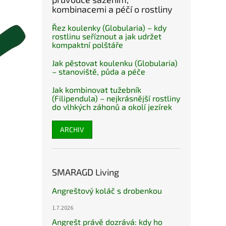
kombinacemi a péčí o rostliny
Řez koulenky (Globularia) – kdy
rostlinu seříznout a jak udržet
kompaktní polštáře
Jak pěstovat koulenku (Globularia)
– stanoviště, půda a péče
Jak kombinovat tužebník
(Filipendula) – nejkrásnější rostliny
do vlhkých záhonů a okolí jezírek
ARCHIV
SMARAGD Living
Angreštový koláč s drobenkou
1.7.2026
Angrešt právě dozrává: kdy ho