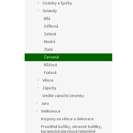
Ozdoby a špičky
Girlandy
Bílá
Stříbrná
Zelená
Modrá
Zlatá
Červená
Růžová
Fialová
Věnce
Zápichy
Umělé vánoční stromky
Jaro
Velikonoce
Korpusy na věnce a dekorace
Proutěné košíky, okrasné truhlíky,
keramické/plechové/skleněné