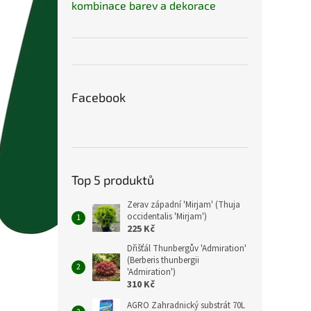
kombinace barev a dekorace
Facebook
Top 5 produktů
Zerav západní 'Mirjam' (Thuja
occidentalis 'Mirjam')
225 Kč
Dřišťál Thunbergův 'Admiration'
(Berberis thunbergii
'Admiration')
310 Kč
AGRO Zahradnický substrát 70L