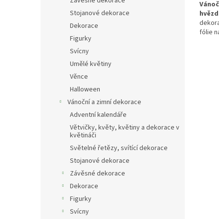
Závěsné dekorace
Vánočn
Stojanové dekorace
hvězd
dekora
Dekorace
fólie 
Figurky
třpyti
věnec 
Svícny
slavno
Umělé květiny
červen
Věnce
moder
Halloween
Vánoční a zimní dekorace
Adventní kalendáře
Větvičky, květy, květiny a dekorace v
květináči
Světelné řetězy, svítící dekorace
Stojanové dekorace
Závěsné dekorace
Dekorace
Figurky
Svícny