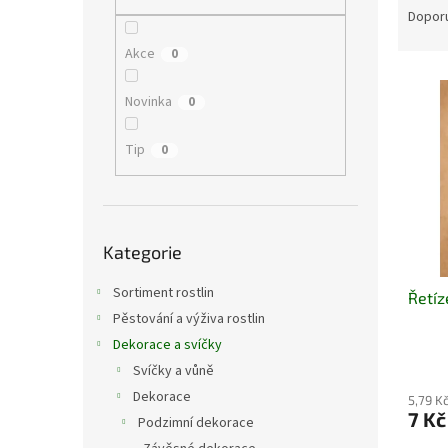
n
a
Dopor
e
z
l
Akce
0
e
V
n
ý
í
Novinka
0
p
p
i
r
Tip
0
s
o
p
d
r
u
o
Přeskočit
k
Kategorie
kategorie
d
t
u
ů
Sortiment rostlin
Řetíz
k
Pěstování a výživa rostlin
t
ů
Dekorace a svíčky
Svíčky a vůně
Dekorace
5,79 K
7 Kč
Podzimní dekorace