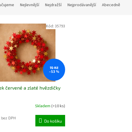
učujeme
Nejlevnější
Nejdražší
Nejprodávanější
Abecedně
Kód:
35793
15 Kč
–53 %
ek červené a zlaté hvězdičky
Skladem
(>10 ks)
č bez DPH
Do košíku