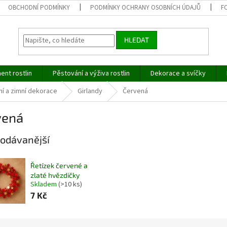
OBCHODNÍ PODMÍNKY
PODMÍNKY OCHRANY OSOBNÍCH ÚDAJŮ
F
HLEDAT
ent rostlin
Pěstování a výživa rostlin
Dekorace a svíčky
í a zimní dekorace
Girlandy
Červená
vená
odávanější
Řetízek červené a
zlaté hvězdičky
Skladem
(>10 ks)
7 Kč