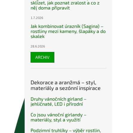
sklízet, jak poznat zralost a co z
něj doma připravit
1.7.2026
Jak kombinovat úrazník (Sagina) –
rostliny mezi kameny, šlapáky a do
skalek
28.6.2026
ARCHIV
Dekorace a aranžmá – styl,
materiály a sezónní inspirace
Druhy vánočních girland –
jehličnaté, LED i přírodní
Co jsou vánoční girlandy –
materiály, styl a využití
Podzimní truhlíky – výběr rostlin,