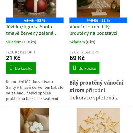
obal na květináč nebo
doplněk pro vánoční kuchyň i
nádobu pro suché
zabalení domácích cukrářských
vazby a aranžmá.
dobrot.
45 Kč
–53 %
149 Kč
–53 %
Těžítko/figurka Santa
Vánoční strom bílý
tmavě červený zelená
proutěný na podstavci
čepice
Skladem
(>10 ks)
Skladem
(6 ks)
17,36 Kč bez DPH
57,02 Kč bez DPH
21 Kč
69 Kč
Do košíku
Do košíku
Dekorační těžítko ve tvaru
Bílý proutěný vánoční
Santy v tmavě červeném kabátě
strom
přírodní
se zelenou čepicí spojuje
dekorace spletená z
praktickou funkci se sváteční
proutí na kovové
atmosférou. Figurka z kvalitní
pryskyřice má stabilní kulatou
kostře, usazená na
základnu, díky které pevně stojí
dřevěném podstavci.
na stole, polici i parapetu.
Bílá barva s jemnou
Jemné detaily a příjemná
velikost se hodí do menších