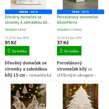
p
r
o
199 Kč
–54 %
79 Kč
–53 %
d
Dřevěný domeček se
Porcelánový stromeček
u
stromky a zahrádkou bílý
bílostříbrný
k
15 cm
Skladem
(4 ks)
Skladem
(>10 ks)
t
ů
75,21 Kč bez DPH
30,58 Kč bez DPH
91 Kč
37 Kč
Do košíku
Do košíku
Dřevěný domeček se
Porcelánový
stromky a zahrádkou
stromeček bílý
se
bílý 15 cm
– romantická
stříbrným okrajem –
zimní dekorace
do
elegantní
vánoční
interiéru
. 🏠 Díky
dekorace
s moderním
detailnímu provedení
vzhledem. 🌲 Vhodný na
působí útulně a
poličku, stůl i jako
svátečně.
součást aranžmá.