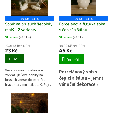
klasické interiéry.
stůl.
49 Kč
–53 %
99 Kč
–53 %
Sobík na bruslích šedobílý
Porcelánová figurka soba
malý - 2 varianty
s čepicí a šálou
Skladem
(>10 ks)
Skladem
(>10 ks)
19,01 Kč bez DPH
38,02 Kč bez DPH
23 Kč
46 Kč
DETAIL
Do košíku
Veselá vánoční dekorace
Porcelánový sob s
zobrazující dva sobíky na
čepicí a šálou
– jemná
bruslích vnese do interiéru
vánoční dekorace
z
hravost a zimní náladu. Každý z
nich má šedobílý povrch s
bílého porcelánu s
jemnými stříbrnými detaily,
lesklou glazurou. 🦌
krátké kalhoty a pletenou šálu v
Elegantní figurka, která
béžovém odstínu. Figurky
působí přirozeně a útulně, díky
vnese do interiéru