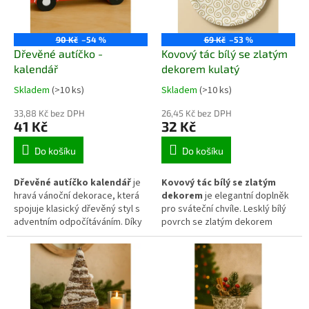
elegantně. Vhodný pro celoroční
použití i sezónní výzdobu.
90 Kč
–54 %
69 Kč
–53 %
Dřevěné autíčko -
Kovový tác bílý se zlatým
kalendář
dekorem kulatý
Skladem
(>10 ks)
Skladem
(>10 ks)
33,88 Kč bez DPH
26,45 Kč bez DPH
41 Kč
32 Kč
Do košíku
Do košíku
Dřevěné autíčko kalendář
je
Kovový tác bílý se zlatým
hravá vánoční dekorace, která
dekorem
je elegantní doplněk
spojuje klasický dřevěný styl s
pro sváteční chvíle. Lesklý bílý
adventním odpočítáváním. Díky
povrch se zlatým dekorem
dvěma kostkám s čísly lze
působí decentně a slavnostně.
každý den nastavovat aktuální
Tác je ideální pro servírování
datum až do Štědrého dne.
cukroví, ovoce nebo drobných
Autíčko má příjemné červené
dekorací. Díky pevné kovové
tónování, jednoduché linie a
konstrukci a mělkému tvaru je
působí teple a nostalgicky.
praktický a zároveň ozdobí váš