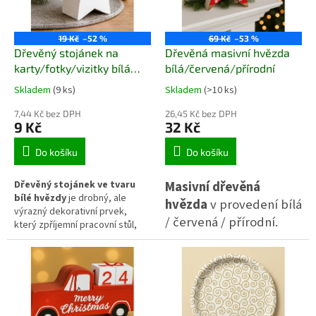
nebo jako součást větší
kompozice se světelnými
řetězy a jehličím.
19 Kč
–52 %
69 Kč
–53 %
Dřevěný stojánek na
Dřevěná masivní hvězda
karty/fotky/vizitky bílá
bílá/červená/přírodní
hvězda
Skladem
(9 ks)
Skladem
(>10 ks)
7,44 Kč bez DPH
26,45 Kč bez DPH
9 Kč
32 Kč
Do košíku
Do košíku
Dřevěný stojánek ve tvaru
Masivní dřevěná
bílé hvězdy
je drobný, ale
hvězda
v provedení bílá
výrazný dekorativní prvek,
/ červená / přírodní.
který zpříjemní pracovní stůl,
Vkusná zimní a vánoční
poličku i sváteční aranžmá.
Slouží jako praktický držák na
dekorace do interiéru i
kartičky, vizitky nebo malé
na sváteční stůl. Výška
fotografie. Díky čistému
15 cm, hloubka 4 cm.
provedení a matnému bílému
povrchu působí nenápadně a