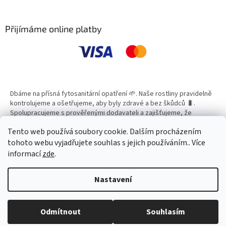
á
Ideální k ozdobení dveří, stěny
á
d
nebo většího věnce. Díky
p
a
detailnímu zpracování se stane
a
Přijímáme online platby
c
oblíbenou součástí každoroční
t
í
výzdoby.
í
p
r
v
k
y
Dbáme na přísná fytosanitární opatření 🌱. Naše rostliny pravidelně
v
kontrolujeme a ošetřujeme, aby byly zdravé a bez škůdců 🐛.
ý
Spolupracujeme s prověřenými dodavateli a zajišťujeme, že
p
všechny produkty splňují vysoké standardy kvality.
i
Tento web používá soubory cookie. Dalším procházením
s
tohoto webu vyjadřujete souhlas s jejich používáním.. Více
u
informací
zde
.
Vytvořil Shoptet
Nastavení
Copyright 2026
Zahradní Centrum SMARAGD
. Všechna práva
Odmítnout
Souhlasím
vyhrazena.