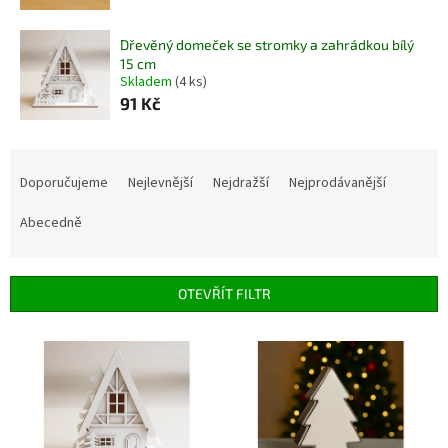
Dřevěný domeček se stromky a zahrádkou bílý
15 cm
Skladem
(4 ks)
91 Kč
Ř
a
Doporučujeme
Nejlevnější
Nejdražší
Nejprodávanější
z
e
Abecedně
n
í
p
OTEVŘÍT FILTR
r
o
V
d
ý
u
p
k
i
t
s
ů