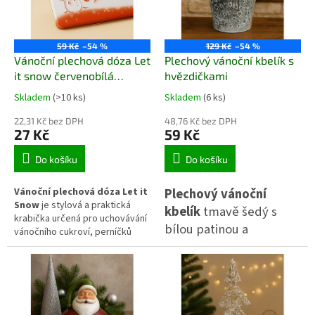
ozdobami. Je ideálním
pytlík tak drží svůj tvar i obsah.
doplňkem pro klidnou,
harmonickou zimní atmosféru.
59 Kč
–54 %
129 Kč
–54 %
Vánoční plechová dóza Let
Plechový vánoční kbelík s
it snow červenobílá
hvězdičkami
obdélník
Skladem
(>10 ks)
Skladem
(6 ks)
22,31 Kč bez DPH
48,76 Kč bez DPH
27 Kč
59 Kč
Do košíku
Do košíku
Vánoční plechová dóza Let it
Plechový vánoční
Snow
je stylová a praktická
kbelík
tmavě šedý s
krabička určená pro uchovávání
bílou patinou a
vánočního cukroví, perníčků
dekorem hvězdiček.
nebo drobných dárečků.
Kombinace červené a bílé barvy
Stylová dekorace s
se zimním motivem sněhuláka
dřevěným madlem,
vytváří hřejivý sváteční vzhled.
kterou lze využít jako
Zlatý vnitřní povrch dodává
dóze elegantní nádech. Ideální