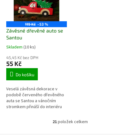
decentním barvám se hodí k
klidnou sváteční náladu.
jakékoli výzdobě. Ideální do
polic, na stůl nebo k adventnímu
aranžmá.
119 Kč
–53 %
Závěsné dřevěné auto se
Santou
Skladem
(10 ks)
45,45 Kč bez DPH
55 Kč
Do košíku
Veselá závěsná dekorace v
podobě červeného dřevěného
auta se Santou a vánočním
stromkem přináší do interiéru
hravý sváteční prvek.
Kombinace přírodního dřeva a
21
položek celkem
O
ručního malování působí útulně,
v
zatímco kovový drátek
l
Z
umožňuje snadné zavěšení.