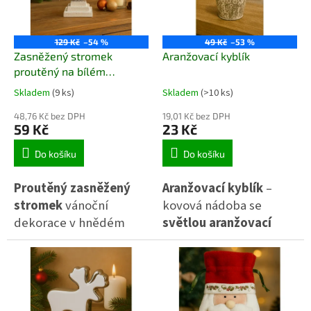
Skvěle doplní zimní aranžmá,
vánoční či slavnostní stůl.
dětský pokoj nebo sváteční
výzdobu na policích či komodě.
129 Kč
–54 %
49 Kč
–53 %
Zasněžený stromek
Aranžovací kyblík
proutěný na bílém
podstavci
Skladem
(9 ks)
Skladem
(>10 ks)
48,76 Kč bez DPH
19,01 Kč bez DPH
59 Kč
23 Kč
Do košíku
Do košíku
Proutěný zasněžený
Aranžovací kyblík
–
stromek
vánoční
kovová nádoba se
dekorace v hnědém
světlou aranžovací
provedení se sněhovým
hmotou
, ideální pro
efektem, umístěná na
tvorbu květinových a
bílém dřevěném
svátečních aranžmá. 🌸
podstavci. Stylový
Praktický doplněk pro
doplněk na stůl, polici
každého, kdo rád tvoří