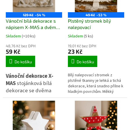
129 Kč
–54 %
49 Kč
–53 %
Vánoční bílá dekorace s
Plstěný stromek bílý
nápisem X-MAS a dvěma
nalepovací
figurkami skřítků
Skladem
(>10 ks)
Skladem
(5 ks)
48,76 Kč bez DPH
19,01 Kč bez DPH
59 Kč
23 Kč
Do košíku
Do košíku
Vánoční dekorace X-
Bílý nalepovací stromek z
plstěné tkaniny je lehká a tichá
MAS
stojánková bílá
dekorace, která snadno přilne k
dekorace se dvěma
hladkým povrchům. Měkký
skřítky, stříbrnými
materiál působí hřejivě a v
interiéru vytváří klidnou zimní
stromečky a dárky,
atmosféru. Díky plochému
která vnese do interiéru
provedení se hodí na okna,
kouzelnou vánoční
dveře, zrcadla i nábytkové
desky. Využijete jej samostatně
atmosféru.