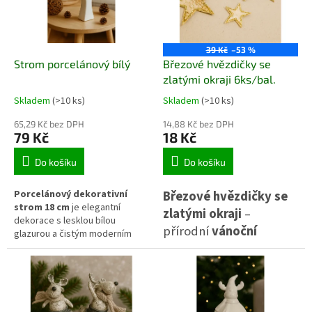
patinou navodí zimní
aranžmá, k svíčkám i větvičkám.
sváteční atmosféru.
Ideální drobná dekorace pro
zimní období a vánoční výzdobu
39 Kč
–53 %
interiéru.
Strom porcelánový bílý
Březové hvězdičky se
zlatými okraji 6ks/bal.
Skladem
(>10 ks)
Skladem
(>10 ks)
65,29 Kč bez DPH
14,88 Kč bez DPH
79 Kč
18 Kč
Do košíku
Do košíku
Porcelánový dekorativní
Březové hvězdičky se
strom 18 cm
je elegantní
zlatými okraji
–
dekorace s lesklou bílou
přírodní
vánoční
glazurou a čistým moderním
dekorace
pro tvoření a
designem. Díky nadčasovému
vzhledu se hodí jako celoroční i
aranžování. ⭐ Elegantní
vánoční výzdoba na stůl,
doplněk do věnců,
komodu, polici nebo parapet a
svícnů nebo na sváteční
snadno doplní minimalistické i