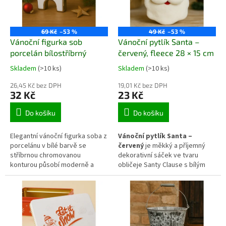
nebo komodu.
dekorace.
69 Kč
–53 %
49 Kč
–53 %
Vánoční figurka sob
Vánoční pytlík Santa –
porcelán bílostříbrný
červený, fleece 28 × 15 cm
Skladem
(>10 ks)
Skladem
(>10 ks)
26,45 Kč bez DPH
19,01 Kč bez DPH
32 Kč
23 Kč
Do košíku
Do košíku
Elegantní vánoční figurka soba z
Vánoční pytlík Santa –
porcelánu v bílé barvě se
červený
je měkký a příjemný
stříbrnou chromovanou
dekorativní sáček ve tvaru
konturou působí moderně a
obličeje Santy Clause s bílým
čistě. Díky decentnímu lesku ladí
plnovousem a červenou čapkou.
s minimalistickým i klasickým
Díky fleecovému materiálu je
svátečním stylem. Vynikne na
lehký, hebký a ideální na drobné
komodě, stole nebo parapetu –
dárky, sladkosti nebo malé
samostatně i v kombinaci s
pozornosti. Zelená stužka
dalšími porcelánovými
umožňuje snadné stažení a