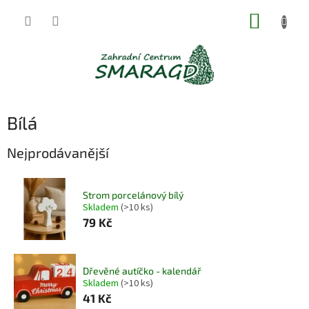
Přejít
NÁKUP
na
obsah
KOŠÍK
Bílá
Nejprodávanější
Strom porcelánový bílý
Skladem
(>10 ks)
79 Kč
Dřevěné autíčko - kalendář
Skladem
(>10 ks)
41 Kč