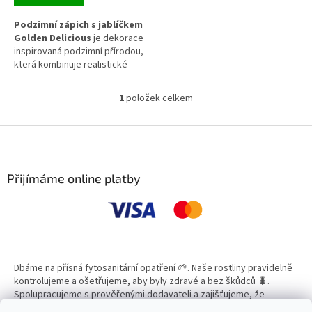
Podzimní zápich s jablíčkem
Golden Delicious
je dekorace
inspirovaná podzimní přírodou,
která kombinuje realistické
zelené jablko, červené bobulky
a barevné listy v teplých
1
položek celkem
O
podzimních odstínech. Díky
v
dlouhé špejli se snadno
l
Z
zapichuje do květináčů, truhlíků,
á
věnců, aranžovací hmoty i
á
d
sezónních dekorací. Skvěle se
p
a
kombinuje s dýněmi, šiškami a
a
Přijímáme online platby
c
dalšími přírodními prvky pro
t
í
vytvoření harmonické podzimní
í
p
výzdoby.
r
v
k
y
Dbáme na přísná fytosanitární opatření 🌱. Naše rostliny pravidelně
v
kontrolujeme a ošetřujeme, aby byly zdravé a bez škůdců 🐛.
ý
Spolupracujeme s prověřenými dodavateli a zajišťujeme, že
p
všechny produkty splňují vysoké standardy kvality.