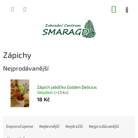
Přejít
NÁKUP
na
obsah
KOŠÍK
Zápichy
Nejprodávanější
Zápich jablíčko Golden Delicius
Skladem
(>10 ks)
18 Kč
Ř
a
Doporučujeme
Nejlevnější
Nejdražší
Nejprodávanější
z