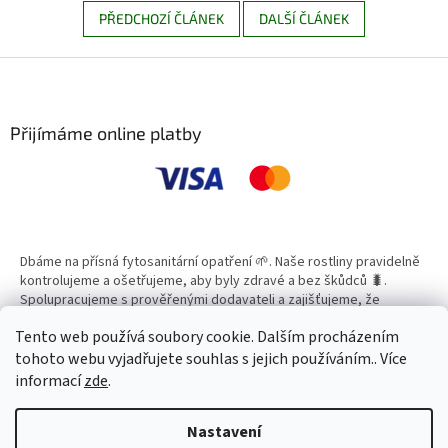
PŘEDCHOZÍ ČLÁNEK
DALŠÍ ČLÁNEK
Z
á
p
a
Přijímáme online platby
t
í
Dbáme na přísná fytosanitární opatření 🌱. Naše rostliny pravidelně
kontrolujeme a ošetřujeme, aby byly zdravé a bez škůdců 🐛.
Spolupracujeme s prověřenými dodavateli a zajišťujeme, že
všechny produkty splňují vysoké standardy kvality.
Tento web používá soubory cookie. Dalším procházením
tohoto webu vyjadřujete souhlas s jejich používáním.. Více
informací
zde
.
Vytvořil Shoptet
Nastavení