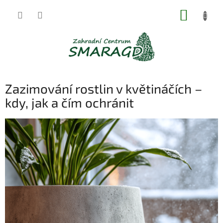
Přejít
NÁKUP
na
obsah
KOŠÍK
Zazimování rostlin v květináčích –
kdy, jak a čím ochránit