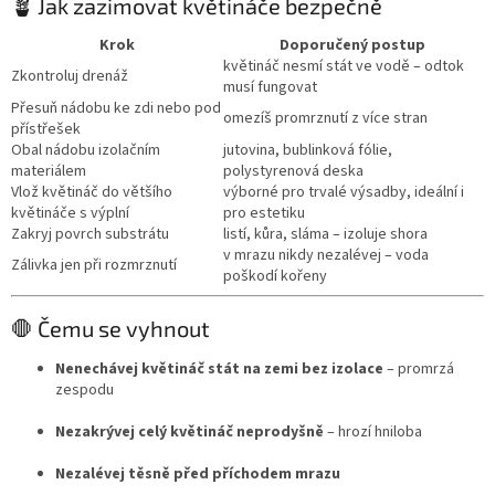
🪴 Jak zazimovat květináče bezpečně
Krok
Doporučený postup
květináč nesmí stát ve vodě – odtok
Zkontroluj drenáž
musí fungovat
Přesuň nádobu ke zdi nebo pod
omezíš promrznutí z více stran
přístřešek
Obal nádobu izolačním
jutovina, bublinková fólie,
materiálem
polystyrenová deska
Vlož květináč do většího
výborné pro trvalé výsadby, ideální i
květináče s výplní
pro estetiku
Zakryj povrch substrátu
listí, kůra, sláma – izoluje shora
v mrazu nikdy nezalévej – voda
Zálivka jen při rozmrznutí
poškodí kořeny
🛑 Čemu se vyhnout
Nenechávej květináč stát na zemi bez izolace
– promrzá
zespodu
Nezakrývej celý květináč neprodyšně
– hrozí hniloba
Nezalévej těsně před příchodem mrazu