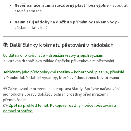
Nevěř označení „mrazuvzdorný plast“ bez výplně
– substrát
stejně zamrzne
Neumisťuj nádoby na dlažbu s přímým odtokem vody
–
zůstane stát v louži
📚 Další články k tématu pěstování v nádobách
Co dát na dno květináče – drenážní vrstvy a jejich význam
→ Správná drenáž jako základ úspěchu při venkovním pěstování
Jehličnany jako půdopokryvné rostliny – kobercové, plazivé, převislé
→ Dlouhodobě stabilní výsadby, které zvládnou i zimu bez přesunu
🧭 Zazimování je prevence – ne oprava škody. Správné načasování a
jednoduché úpravy dokážou ochránit rostliny před mrazem i
přemokřením.
👉
Zpět na přehled témat: Pokojové rostliny – péče, pěstování a
domácí prostředí