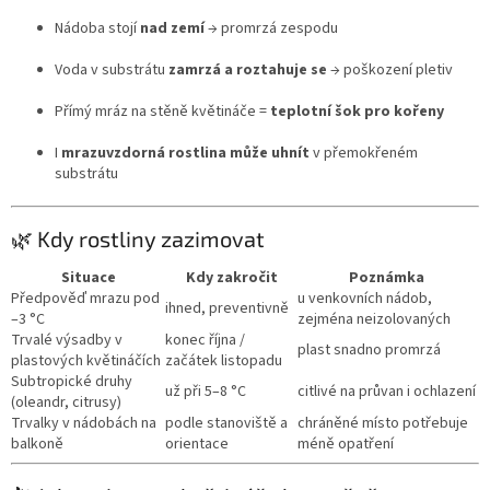
Nádoba stojí
nad zemí
→ promrzá zespodu
Voda v substrátu
zamrzá a roztahuje se
→ poškození pletiv
Přímý mráz na stěně květináče =
teplotní šok pro kořeny
I
mrazuvzdorná rostlina může uhnít
v přemokřeném
substrátu
🌿 Kdy rostliny zazimovat
Situace
Kdy zakročit
Poznámka
Předpověď mrazu pod
u venkovních nádob,
ihned, preventivně
–3 °C
zejména neizolovaných
Trvalé výsadby v
konec října /
plast snadno promrzá
plastových květináčích
začátek listopadu
Subtropické druhy
už při 5–8 °C
citlivé na průvan i ochlazení
(oleandr, citrusy)
Trvalky v nádobách na
podle stanoviště a
chráněné místo potřebuje
balkoně
orientace
méně opatření