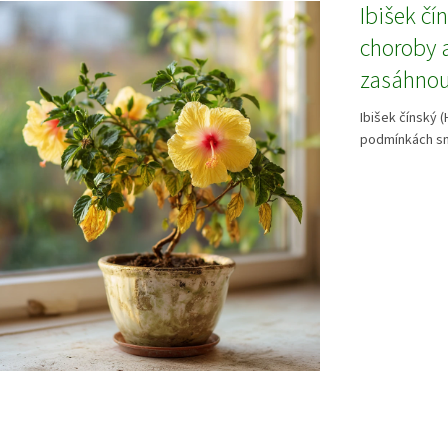
Ibišek čí
choroby a
zasáhnou
Ibišek čínský 
podmínkách sn