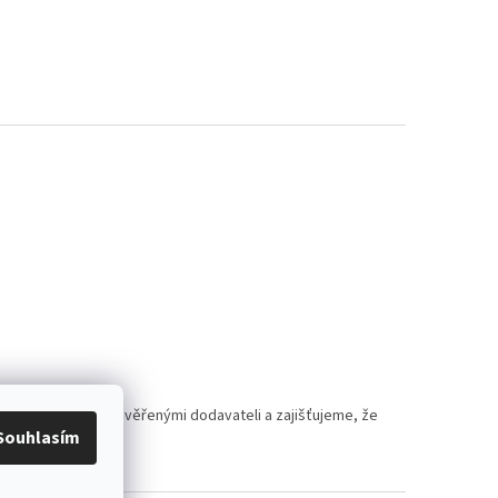
polupracujeme s prověřenými dodavateli a zajišťujeme, že
Souhlasím