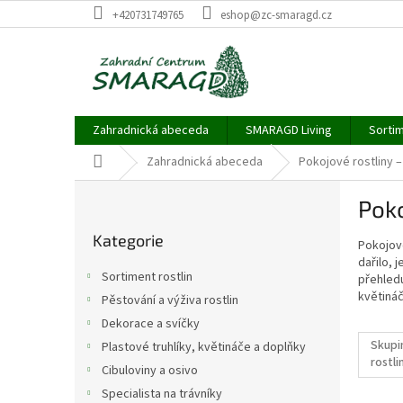
Přejít
+420731749765
eshop@zc-smaragd.cz
na
obsah
Zahradnická abeceda
SMARAGD Living
Sortim
Domů
Zahradnická abeceda
Pokojové rostliny 
P
Poko
o
Přeskočit
s
Kategorie
kategorie
Pokojové
t
dařilo, 
r
Sortiment rostlin
přehledu
a
květináč
Pěstování a výživa rostlin
n
Dekorace a svíčky
n
Skupi
í
Plastové truhlíky, květináče a doplňky
rostli
p
Cibuloviny a osivo
a
Specialista na trávníky