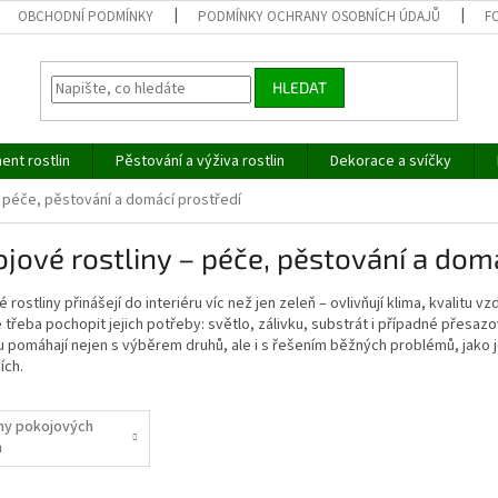
OBCHODNÍ PODMÍNKY
PODMÍNKY OCHRANY OSOBNÍCH ÚDAJŮ
F
HLEDAT
ent rostlin
Pěstování a výživa rostlin
Dekorace a svíčky
– péče, pěstování a domácí prostředí
jové rostliny – péče, pěstování a dom
 rostliny přinášejí do interiéru víc než jen zeleň – ovlivňují klima, kvalitu
je třeba pochopit jejich potřeby: světlo, zálivku, substrát i případné přesa
 pomáhají nejen s výběrem druhů, ale i s řešením běžných problémů, jako je
ích.
ny pokojových
n