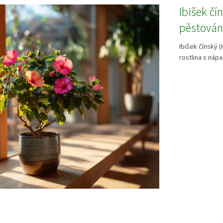
Ibišek čí
pěstování
Ibišek čínský 
rostlina s nápa