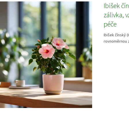
Ibišek čí
zálivka, 
péče
Ibišek čínský 
rovnoměrnou zá