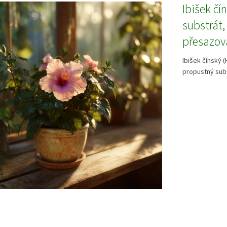
Ibišek čí
substrát,
přesazov
Ibišek čínský 
propustný subs