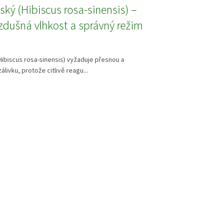
nský (Hibiscus rosa-sinensis) –
vzdušná vlhkost a správný režim
(Hibiscus rosa-sinensis) vyžaduje přesnou a
livku, protože citlivě reagu...