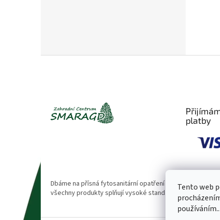
Z
á
p
a
t
Přijímám
í
platby
Dbáme na přísná fytosanitární opatření 🌱. Naše rostliny
Tento web po
všechny produkty splňují vysoké standardy kvality.
procházením 
používáním..