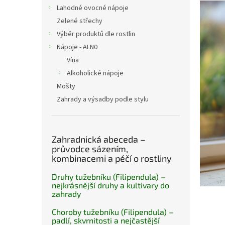
n
V
Lahodné ovocné nápoje
e
ý
Zelené střechy
l
p
Výběr produktů dle rostlin
i
Nápoje - ALN0
s
č
Vína
l
Alkoholické nápoje
á
Mošty
n
Zahrady a výsadby podle stylu
k
ů
Zahradnická abeceda –
průvodce sázením,
kombinacemi a péčí o rostliny
Druhy tužebníku (Filipendula) –
nejkrásnější druhy a kultivary do
zahrady
Choroby tužebníku (Filipendula) –
padlí, skvrnitosti a nejčastější