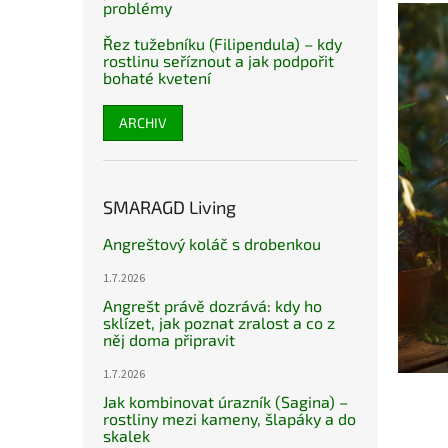
problémy
Řez tužebníku (Filipendula) – kdy
rostlinu seříznout a jak podpořit
bohaté kvetení
ARCHIV
SMARAGD Living
Angreštový koláč s drobenkou
1.7.2026
Angrešt právě dozrává: kdy ho
sklízet, jak poznat zralost a co z
něj doma připravit
1.7.2026
Jak kombinovat úrazník (Sagina) –
rostliny mezi kameny, šlapáky a do
skalek