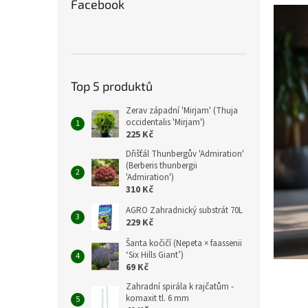
Facebook
Top 5 produktů
Zerav západní 'Mirjam' (Thuja
occidentalis 'Mirjam')
225 Kč
Dřišťál Thunbergův 'Admiration'
(Berberis thunbergii
'Admiration')
310 Kč
AGRO Zahradnický substrát 70L
229 Kč
Šanta kočičí (Nepeta × faassenii
‘Six Hills Giant’)
69 Kč
Zahradní spirála k rajčatům -
komaxit tl. 6 mm