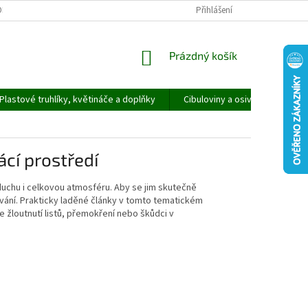
ORMULÁŘ PRO UPLATNĚNÍ REKLAMACE
REKLAMAČNÍ ŘÁD
Přihlášení
NÁKUPNÍ
Prázdný košík
KOŠÍK
Plastové truhlíky, květináče a doplňky
Cibuloviny a osivo
Speci
ácí prostředí
 vzduchu i celkovou atmosféru. Aby se jim skutečně
zování. Prakticky laděné články v tomto tematickém
 žloutnutí listů, přemokření nebo škůdci v