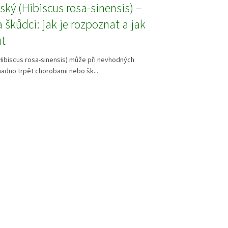
nský (Hibiscus rosa-sinensis) –
 škůdci: jak je rozpoznat a jak
t
(Hibiscus rosa-sinensis) může při nevhodných
adno trpět chorobami nebo šk...