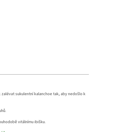
 zalévat sukulentní kalanchoe tak, aby nedošlo k
uhů.
ouhodobě vitálnímu ibišku.