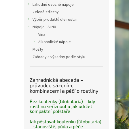
n
Lahodné ovocné nápoje
e
Zelené střechy
l
Výběr produktů dle rostlin
Nápoje - ALN0
Vína
Alkoholické nápoje
Mošty
Zahrady a výsadby podle stylu
Zahradnická abeceda –
průvodce sázením,
kombinacemi a péčí o rostliny
Řez koulenky (Globularia) – kdy
rostlinu seříznout a jak udržet
kompaktní polštáře
Jak pěstovat koulenku (Globularia)
– stanoviště, půda a péče