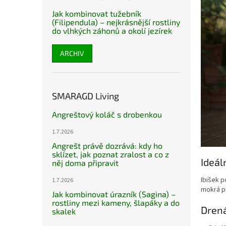
Jak kombinovat tužebník
(Filipendula) – nejkrásnější rostliny
do vlhkých záhonů a okolí jezírek
ARCHIV
SMARAGD Living
Angreštový koláč s drobenkou
1.7.2026
Angrešt právě dozrává: kdy ho
sklízet, jak poznat zralost a co z
Ideál
něj doma připravit
Ibišek p
1.7.2026
mokrá pů
Jak kombinovat úrazník (Sagina) –
rostliny mezi kameny, šlapáky a do
Drená
skalek