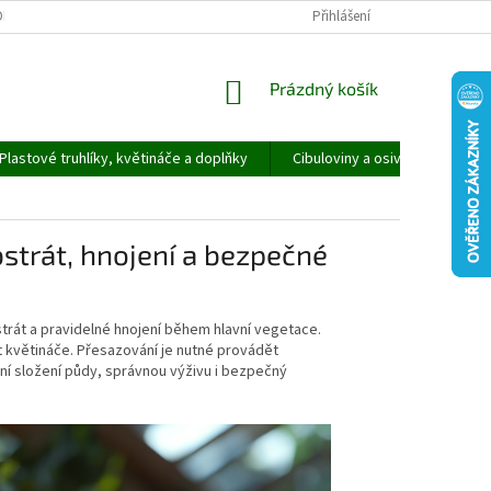
ORMULÁŘ PRO UPLATNĚNÍ REKLAMACE
REKLAMAČNÍ ŘÁD
Přihlášení
NÁKUPNÍ
Prázdný košík
KOŠÍK
Plastové truhlíky, květináče a doplňky
Cibuloviny a osivo
Speci
bstrát, hnojení a bezpečné
rát a pravidelné hnojení během hlavní vegetace.
st květináče. Přesazování je nutné provádět
ní složení půdy, správnou výživu i bezpečný