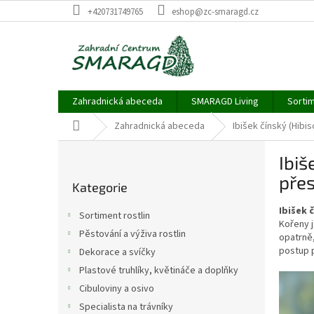
Přejít
+420731749765
eshop@zc-smaragd.cz
na
obsah
Zahradnická abeceda
SMARAGD Living
Sortim
Domů
Zahradnická abeceda
Ibišek čínský (Hibi
P
Ibiš
o
Přeskočit
s
pře
Kategorie
kategorie
t
r
Ibišek 
Sortiment rostlin
a
Kořeny j
Pěstování a výživa rostlin
opatrně,
n
postup 
Dekorace a svíčky
n
í
Plastové truhlíky, květináče a doplňky
p
Cibuloviny a osivo
a
Specialista na trávníky