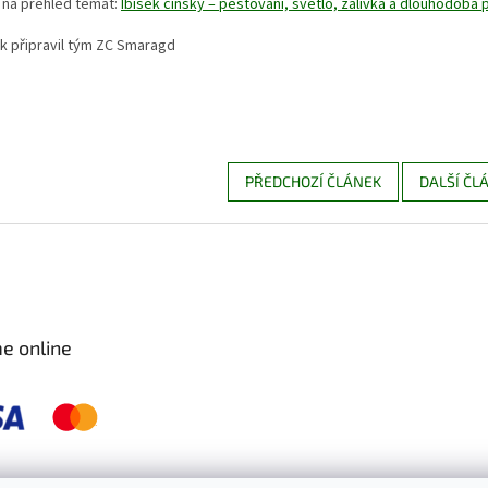
 na přehled témat:
Ibišek čínský – pěstování, světlo, zálivka a dlouhodobá
k připravil tým ZC Smaragd
PŘEDCHOZÍ ČLÁNEK
DALŠÍ ČL
e online