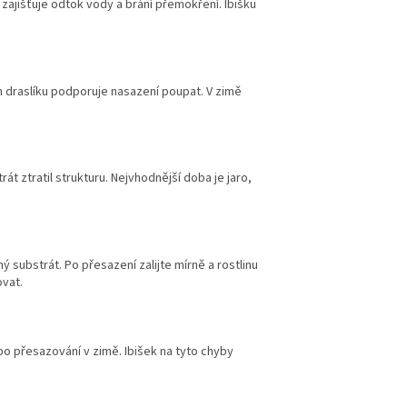
zajišťuje odtok vody a brání přemokření. Ibišku
 draslíku podporuje nasazení poupat. V zimě
t ztratil strukturu. Nejvhodnější doba je jaro,
substrát. Po přesazení zalijte mírně a rostlinu
ovat.
ebo přesazování v zimě. Ibišek na tyto chyby