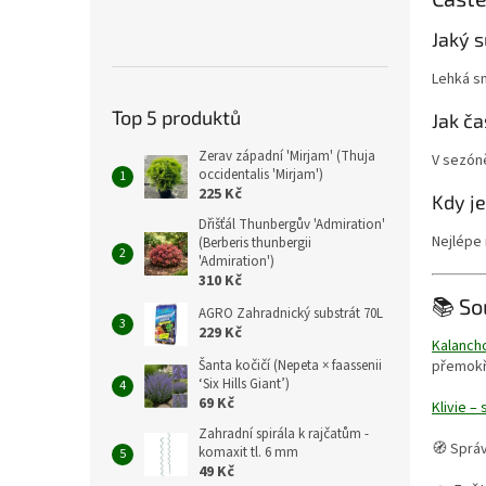
Jaký s
Lehká sm
Top 5 produktů
Jak ča
Zerav západní 'Mirjam' (Thuja
V sezóně
occidentalis 'Mirjam')
225 Kč
Kdy j
Dřišťál Thunbergův 'Admiration'
Nejlépe 
(Berberis thunbergii
'Admiration')
310 Kč
📚 So
AGRO Zahradnický substrát 70L
229 Kč
Kalancho
přemokře
Šanta kočičí (Nepeta × faassenii
‘Six Hills Giant’)
69 Kč
Klivie –
Zahradní spirála k rajčatům -
🧭 Správ
komaxit tl. 6 mm
49 Kč