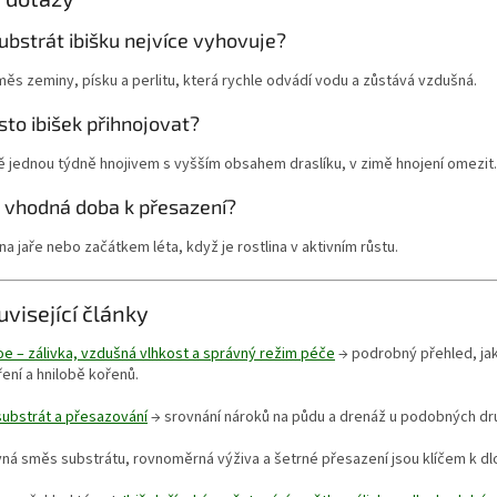
ubstrát ibišku nejvíce vyhovuje?
ěs zeminy, písku a perlitu, která rychle odvádí vodu a zůstává vzdušná.
sto ibišek přihnojovat?
 jednou týdně hnojivem s vyšším obsahem draslíku, v zimě hnojení omezit.
e vhodná doba k přesazení?
na jaře nebo začátkem léta, když je rostlina v aktivním růstu.
uvisející články
e – zálivka, vzdušná vlhkost a správný režim péče
→ podrobný přehled, jak
ní a hnilobě kořenů.
 substrát a přesazování
→ srovnání nároků na půdu a drenáž u podobných dr
ná směs substrátu, rovnoměrná výživa a šetrné přesazení jsou klíčem k dl