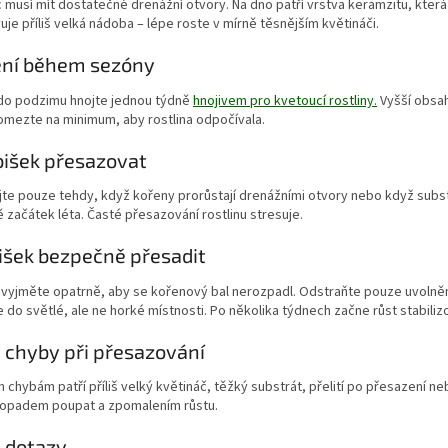
 musí mít dostatečné drenážní otvory. Na dno patří vrstva keramzitu, která 
je příliš velká nádoba – lépe roste v mírně těsnějším květináči.
ení během sezóny
 do podzimu hnojte jednou týdně
hnojivem pro kvetoucí rostliny.
Vyšší obsah
omezte na minimum, aby rostlina odpočívala.
bišek přesazovat
te pouze tehdy, když kořeny prorůstají drenážními otvory nebo když substrá
 začátek léta. Časté přesazování rostlinu stresuje.
bišek bezpečně přesadit
 vyjměte opatrně, aby se kořenový bal nerozpadl. Odstraňte pouze uvolněný 
 do světlé, ale ne horké místnosti. Po několika týdnech začne růst stabiliz
 chyby při přesazování
 chybám patří příliš velký květináč, těžký substrát, přelití po přesazení n
 opadem poupat a zpomalením růstu.
 dotazy