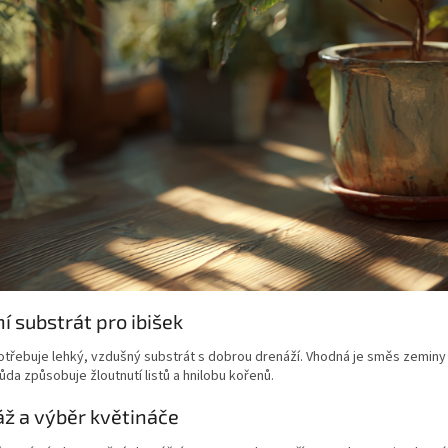
ní substrát pro ibišek
otřebuje lehký, vzdušný substrát s dobrou drenáží. Vhodná je směs zeminy p
da způsobuje žloutnutí listů a hnilobu kořenů.
ž a výběr květináče