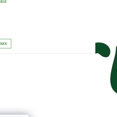
 péče
ÁNEK