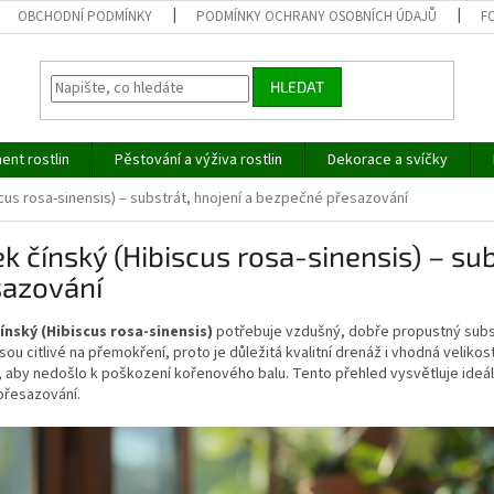
OBCHODNÍ PODMÍNKY
PODMÍNKY OCHRANY OSOBNÍCH ÚDAJŮ
F
HLEDAT
ent rostlin
Pěstování a výživa rostlin
Dekorace a svíčky
scus rosa-sinensis) – substrát, hnojení a bezpečné přesazování
ek čínský (Hibiscus rosa-sinensis) – su
sazování
čínský (Hibiscus rosa-sinensis)
potřebuje vzdušný, dobře propustný subst
sou citlivé na přemokření, proto je důležitá kvalitní drenáž i vhodná veliko
 aby nedošlo k poškození kořenového balu. Tento přehled vysvětluje ideál
přesazování.