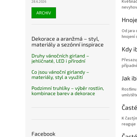
Květináč
28.6.2026
nevyhovu
ARCHIV
Hnoj
Od jara
hnojení 
Dekorace a aranžmá – styl,
materiály a sezónní inspirace
Kdy i
Druhy vánočních girland –
Přesazuj
jehličnaté, LED i přírodní
případně
Co jsou vánoční girlandy –
materiály, styl a využití
Jak i
Podzimní truhlíky – výběr rostlin,
Rostlinu
kombinace barev a dekorace
umístěte
Časté
K častým
reaguje
Facebook
Časté