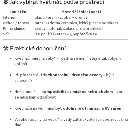
🪴 Jak vybírat květináč podle prostředí
Umístění
Materiál / vlastnosti
Interiér
plast, keramika, obal + drenáž
Balkon / terasa
mrazuvzdorná keramika, lehký plast s odtokem
Přímé slunce
světlý materiál, izolace proti přehřívání
Stín
lze použít i keramiku, nepřehřívá se
🛠️ Praktická doporučení
Květináč není „na věky“ – rostlina se mění, stejně tak i objem
kořenů
Při přesazení vždy
zkontroluj i drenážní otvory
– bývají
zanesené
Nezapomeň na
kompatibilitu s miskou nebo obalem
– voda
se musí kam odpařovat
Květináče na ven
musí být odolné proti mrazu a UV záření
Vysoké rostliny do větru? → vždy zatížit květináč nebo zvolit širší
dno