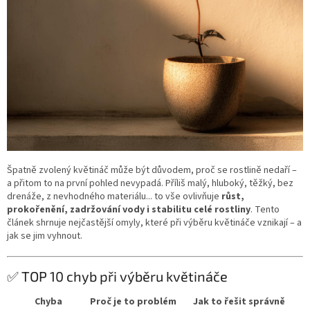
Špatně zvolený květináč může být důvodem, proč se rostlině nedaří –
a přitom to na první pohled nevypadá. Příliš malý, hluboký, těžký, bez
drenáže, z nevhodného materiálu... to vše ovlivňuje
růst,
prokořenění, zadržování vody i stabilitu celé rostliny
. Tento
článek shrnuje nejčastější omyly, které při výběru květináče vznikají – a
jak se jim vyhnout.
✅ TOP 10 chyb při výběru květináče
Chyba
Proč je to problém
Jak to řešit správně