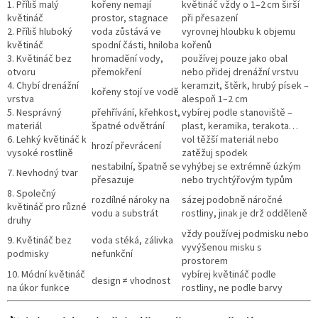
1. Příliš malý
kořeny nemají
květináč vždy o 1–2 cm širší
květináč
prostor, stagnace
při přesazení
2. Příliš hluboký
voda zůstává ve
vyrovnej hloubku k objemu
květináč
spodní části, hniloba
kořenů
3. Květináč bez
hromadění vody,
používej pouze jako obal
otvoru
přemokření
nebo přidej drenážní vrstvu
4. Chybí drenážní
keramzit, štěrk, hrubý písek –
kořeny stojí ve vodě
vrstva
alespoň 1–2 cm
5. Nesprávný
přehřívání, křehkost,
vybírej podle stanoviště –
materiál
špatné odvětrání
plast, keramika, terakota…
6. Lehký květináč k
vol těžší materiál nebo
hrozí převrácení
vysoké rostlině
zatěžuj spodek
nestabilní, špatně se
vyhýbej se extrémně úzkým
7. Nevhodný tvar
přesazuje
nebo trychtýřovým typům
8. Společný
rozdílné nároky na
sázej podobně náročné
květináč pro různé
vodu a substrát
rostliny, jinak je drž odděleně
druhy
vždy používej podmisku nebo
9. Květináč bez
voda stéká, zálivka
vyvýšenou misku s
podmisky
nefunkční
prostorem
10. Módní květináč
vybírej květináč podle
design ≠ vhodnost
na úkor funkce
rostliny, ne podle barvy