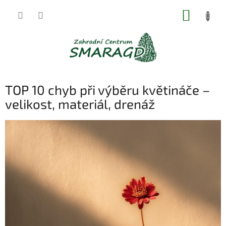
Přejít
NÁKUP
na
obsah
KOŠÍK
TOP 10 chyb při výběru květináče –
velikost, materiál, drenáž