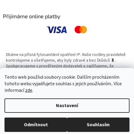
á
p
a
Přijímáme online platby
t
í
Dbáme na přísná fytosanitární opatření 🌱. Naše rostliny pravidelně
kontrolujeme a ošetřujeme, aby byly zdravé a bez škůdců 🐛.
Spolupracujeme s prověřenými dodavateli a zajišťujeme, že
všechny produkty splňují vysoké standardy kvality.
Tento web používá soubory cookie. Dalším procházením
tohoto webu vyjadřujete souhlas s jejich používáním.. Více
informací
zde
.
Vytvořil Shoptet
Nastavení
Copyright 2026
Zahradní Centrum SMARAGD
. Všechna práva
Odmítnout
Souhlasím
vyhrazena.