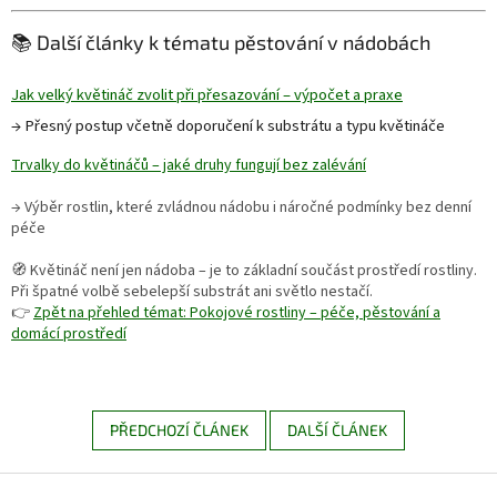
📚 Další články k tématu pěstování v nádobách
Jak velký květináč zvolit při přesazování – výpočet a praxe
→ Přesný postup včetně doporučení k substrátu a typu květináče
Trvalky do květináčů – jaké druhy fungují bez zalévání
→ Výběr rostlin, které zvládnou nádobu i náročné podmínky bez denní
péče
🧭 Květináč není jen nádoba – je to základní součást prostředí rostliny.
Při špatné volbě sebelepší substrát ani světlo nestačí.
👉
Zpět na přehled témat: Pokojové rostliny – péče, pěstování a
domácí prostředí
PŘEDCHOZÍ ČLÁNEK
DALŠÍ ČLÁNEK
Z