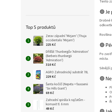
Tento z
🟢 Je
Drobné k
odkvetlé
Top 5 produktů
Rostlina
Zerav západní 'Mirjam' (Thuja
occidentalis 'Mirjam')
🟢 Pé
225 Kč
Dřišťál Thunbergův 'Admiration'
Po zastř
(Berberis thunbergii
místa.
'Admiration')
310 Kč
Silnější
AGRO Zahradnický substrát 70L
229 Kč
🟢 Ne
Šanta kočičí (Nepeta × faassenii
P
‘Six Hills Giant’)
O
69 Kč
P
Zahradní spirála k rajčatům -
Ř
komaxit tl. 6 mm
49 Kč
🟢 Ja