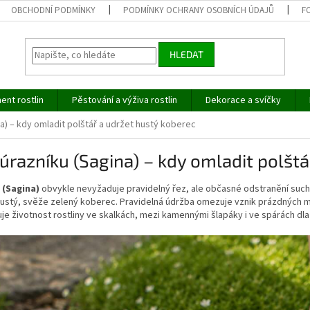
OBCHODNÍ PODMÍNKY
PODMÍNKY OCHRANY OSOBNÍCH ÚDAJŮ
F
HLEDAT
ent rostlin
Pěstování a výživa rostlin
Dekorace a svíčky
a) – kdy omladit polštář a udržet hustý koberec
úrazníku (Sagina) – kdy omladit polštá
 (Sagina)
obvykle nevyžaduje pravidelný řez, ale občasné odstranění such
hustý, svěže zelený koberec. Pravidelná údržba omezuje vznik prázdných m
je životnost rostliny ve skalkách, mezi kamennými šlapáky i ve spárách dla