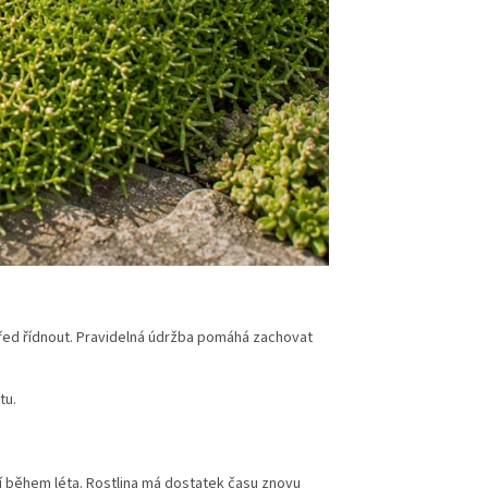
třed řídnout. Pravidelná údržba pomáhá zachovat
tu.
í během léta. Rostlina má dostatek času znovu