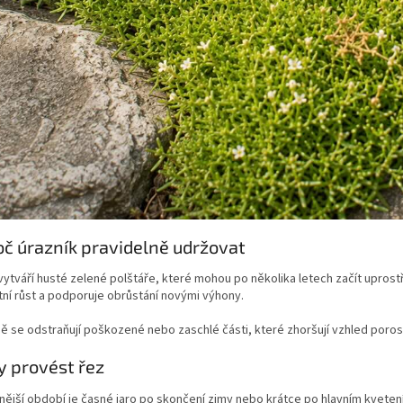
oč úrazník pravidelně udržovat
vytváří husté zelené polštáře, které mohou po několika letech začít upros
ní růst a podporuje obrůstání novými výhony.
 se odstraňují poškozené nebo zaschlé části, které zhoršují vzhled poros
y provést řez
ější období je časné jaro po skončení zimy nebo krátce po hlavním kveten