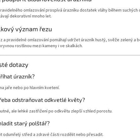
ravidelného omlazování prospívá úrazníku dostatek vláhy během suchých 
ávají dekorativní mnoho let.
lkový význam řezu
z a pravidelné omlazování pomáhají udržet úrazník hustý, svěže zelený a b
ryvnou rostlinou mezi kameny i ve skalkách.
sté dotazy
říhat úrazník?
na jaře nebo po hlavním kvetení.
třeba odstraňovat odkvetlé květy?
nutné, ale lehké zastřižení po odkvětu zlepší vzhled porostu.
ladit starý polštář?
t odumřelý střed a zdravé části rozdělit nebo přesadit.