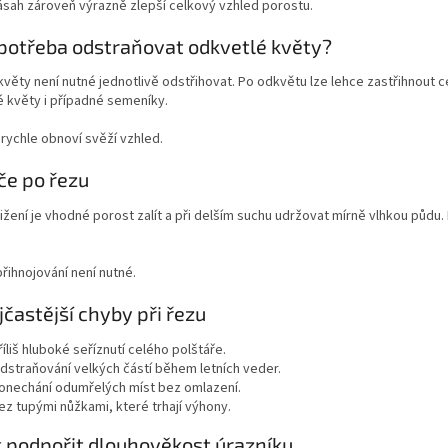
ásah zároveň výrazně zlepší celkový vzhled porostu.
 potřeba odstraňovat odkvetlé květy?
věty není nutné jednotlivě odstřihovat. Po odkvětu lze lehce zastřihnout c
 květy i případné semeníky.
 rychle obnoví svěží vzhled.
če po řezu
ižení je vhodné porost zalít a při delším suchu udržovat mírně vlhkou půdu
 přihnojování není nutné.
jčastější chyby při řezu
říliš hluboké seříznutí celého polštáře.
dstraňování velkých částí během letních veder.
onechání odumřelých míst bez omlazení.
ez tupými nůžkami, které trhají výhony.
k podpořit dlouhověkost úrazníku