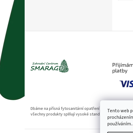
Z
á
p
a
t
Přijímám
í
platby
Dbáme na přísná fytosanitární opatření 🌱. Naše rostliny
Tento web po
všechny produkty splňují vysoké standardy kvality.
procházením 
používáním..