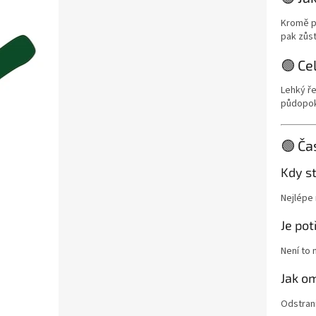
Kromě p
pak zůst
🟢 Ce
Lehký ře
půdopok
🟢 Ča
Kdy st
Nejlépe 
Je po
Není to 
Jak om
Odstrani