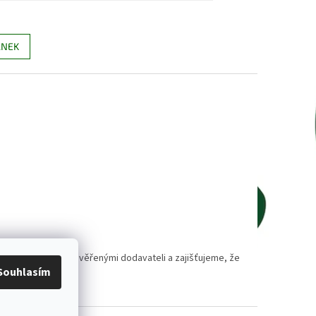
ÁNEK
polupracujeme s prověřenými dodavateli a zajišťujeme, že
Souhlasím