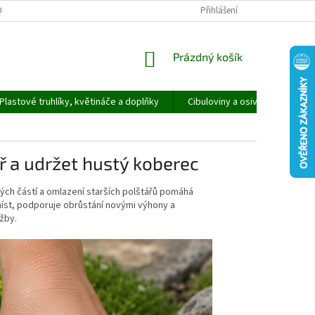
ORMULÁŘ PRO UPLATNĚNÍ REKLAMACE
REKLAMAČNÍ ŘÁD
Přihlášení
NÁKUPNÍ
Prázdný košík
KOŠÍK
Plastové truhlíky, květináče a doplňky
Cibuloviny a osivo
Speci
ř a udržet hustý koberec
ých částí a omlazení starších polštářů pomáhá
íst, podporuje obrůstání novými výhony a
žby.