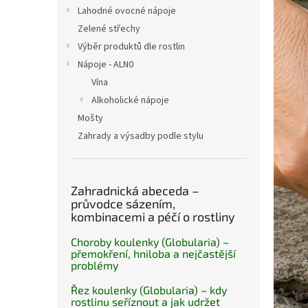
n
Lahodné ovocné nápoje
e
Zelené střechy
l
Výběr produktů dle rostlin
Nápoje - ALN0
Vína
Alkoholické nápoje
Mošty
Zahrady a výsadby podle stylu
Zahradnická abeceda –
průvodce sázením,
kombinacemi a péčí o rostliny
Choroby koulenky (Globularia) –
přemokření, hniloba a nejčastější
problémy
Řez koulenky (Globularia) – kdy
rostlinu seříznout a jak udržet