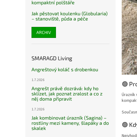
kompaktní polštáře
Jak pěstovat koulenku (Globularia)
– stanoviště, půda a péče
ARCHIV
SMARAGD Living
Angreštový koláč s drobenkou
1.7.2026
🟢 Pr
Angrešt právě dozrává: kdy ho
sklízet, jak poznat zralost a co z
Úrazník 
něj doma připravit
kompakt
1.7.2026
Současně
Jak kombinovat úrazník (Sagina) –
rostliny mezi kameny, šlapáky a do
🟢 Kd
skalek
Nejvhodn