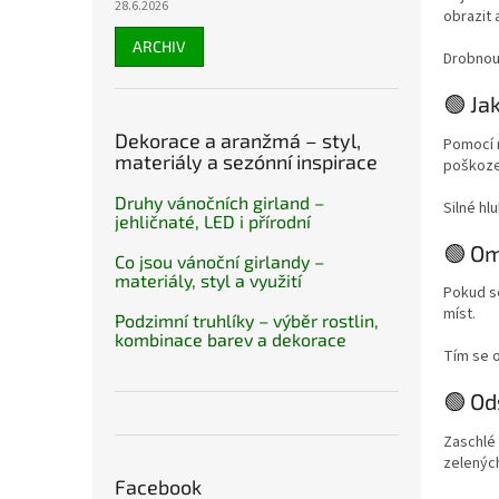
28.6.2026
obrazit 
ARCHIV
Drobnou
🟢 Ja
Dekorace a aranžmá – styl,
Pomocí m
materiály a sezónní inspirace
poškoze
Druhy vánočních girland –
Silné hl
jehličnaté, LED i přírodní
🟢 Om
Co jsou vánoční girlandy –
materiály, styl a využití
Pokud se
míst.
Podzimní truhlíky – výběr rostlin,
kombinace barev a dekorace
Tím se 
🟢 Od
Zaschlé
zelenýc
Facebook