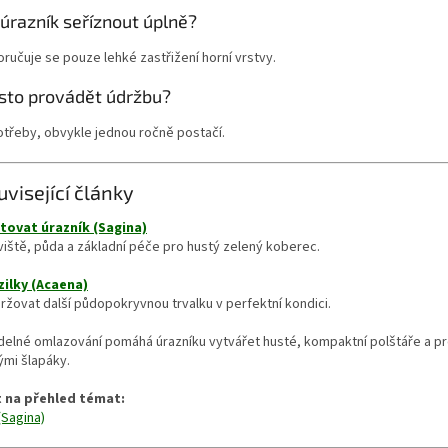
úrazník seříznout úplně?
ručuje se pouze lehké zastřižení horní vrstvy.
asto provádět údržbu?
třeby, obvykle jednou ročně postačí.
uvisející články
tovat úrazník (Sagina)
iště, půda a základní péče pro hustý zelený koberec.
zilky (Acaena)
ržovat další půdopokryvnou trvalku v perfektní kondici.
delné omlazování pomáhá úrazníku vytvářet husté, kompaktní polštáře a pro
mi šlapáky.
 na přehled témat:
(Sagina)