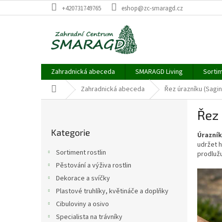
Přejít
+420731749765
eshop@zc-smaragd.cz
na
obsah
Zahradnická abeceda
SMARAGD Living
Sortim
Domů
Zahradnická abeceda
Řez úrazníku (Sagin
P
Řez 
o
Přeskočit
s
Kategorie
kategorie
Úrazník
t
udržet 
r
Sortiment rostlin
prodlužu
a
Pěstování a výživa rostlin
n
Dekorace a svíčky
n
í
Plastové truhlíky, květináče a doplňky
p
Cibuloviny a osivo
a
Specialista na trávníky