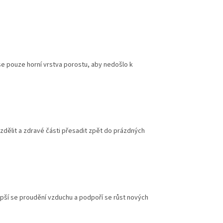
se pouze horní vrstva porostu, aby nedošlo k
zdělit a zdravé části přesadit zpět do prázdných
pší se proudění vzduchu a podpoří se růst nových