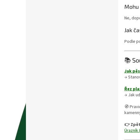
Mohu 
Ne, dopo
Jak č
Podle po
📚 So
Jak pěs
→ Stanov
Řez pla
→ Jak ud
🧭 Pravi
kamenný
👉 Zpět
Úrazník 