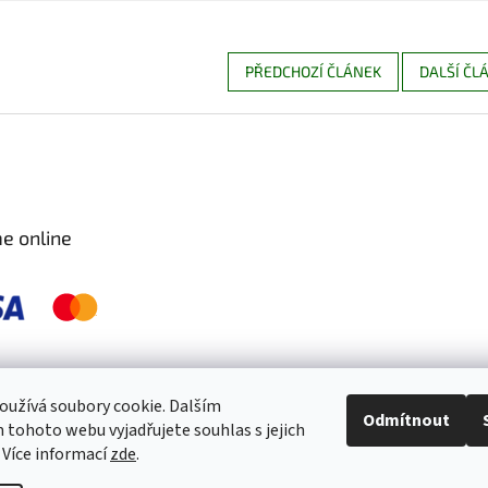
PŘEDCHOZÍ ČLÁNEK
DALŠÍ ČL
e online
 pravidelně kontrolujeme a ošetřujeme, aby byly zdravé a bez škůdců 🐛. S
užívá soubory cookie. Dalším
Odmítnout
tohoto webu vyjadřujete souhlas s jejich
 Více informací
zde
.