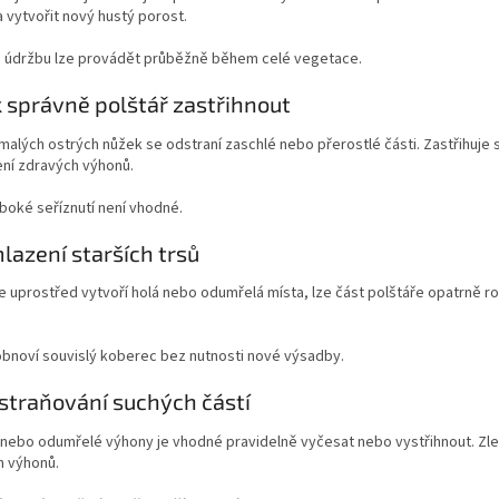
a vytvořit nový hustý porost.
 údržbu lze provádět průběžně během celé vegetace.
k správně polštář zastřihnout
alých ostrých nůžek se odstraní zaschlé nebo přerostlé části. Zastřihuje 
ní zdravých výhonů.
uboké seříznutí není vhodné.
lazení starších trsů
 uprostřed vytvoří holá nebo odumřelá místa, lze část polštáře opatrně ro
obnoví souvislý koberec bez nutnosti nové výsadby.
straňování suchých částí
 nebo odumřelé výhony je vhodné pravidelně vyčesat nebo vystřihnout. Zle
h výhonů.