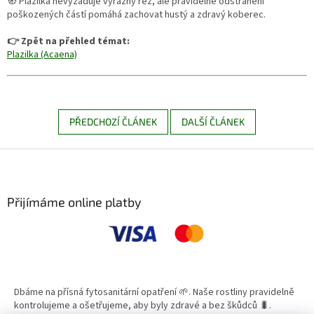
🧭 Plazilka nevyžaduje výrazný řez, ale pravidelné odstranění
poškozených částí pomáhá zachovat hustý a zdravý koberec.
👉 Zpět na přehled témat:
Plazilka (Acaena)
PŘEDCHOZÍ ČLÁNEK
DALŠÍ ČLÁNEK
Z
á
p
a
Přijímáme online platby
t
í
Dbáme na přísná fytosanitární opatření 🌱. Naše rostliny pravidelně
kontrolujeme a ošetřujeme, aby byly zdravé a bez škůdců 🐛.