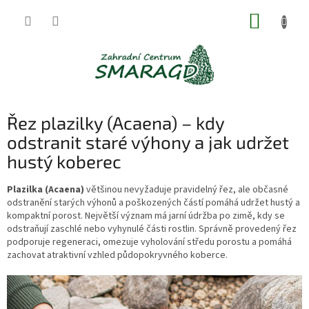
Přejít
NÁKUP
na
obsah
KOŠÍK
Řez plazilky (Acaena) – kdy
odstranit staré výhony a jak udržet
hustý koberec
Plazilka (Acaena)
většinou nevyžaduje pravidelný řez, ale občasné
odstranění starých výhonů a poškozených částí pomáhá udržet hustý a
kompaktní porost. Největší význam má jarní údržba po zimě, kdy se
odstraňují zaschlé nebo vyhynulé části rostlin. Správně provedený řez
podporuje regeneraci, omezuje vyholování středu porostu a pomáhá
zachovat atraktivní vzhled půdopokryvného koberce.