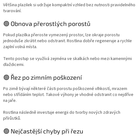
Většina plazilek si udržuje kompaktní vzhled bez nutnosti pravidelného
tvarování.
🟢 Obnova přerostlých porostů
Pokud plazilka přeroste vymezený prostor, lze okraje porostu
jednoduše zkrátit nebo odstranit. Rostlina dobře regeneruje a rychle
zaplní volná místa.
Tento postup se využívá zejména ve skalkách nebo mezi kamennými
dlaždicemi.
🟢 Řez po zimním poškození
Po zimě bývají některé části porostu poškozené vlhkostí, mrazem
nebo střídáním teplot. Takové výhony je vhodné odstranit co nejdříve
na jaře.
Rostlina následně investuje energii do tvorby nových zdravých
přírůstků.
🟢 Nejčastější chyby při řezu