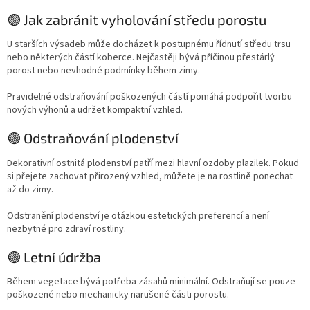
🟢 Jak zabránit vyholování středu porostu
U starších výsadeb může docházet k postupnému řídnutí středu trsu
nebo některých částí koberce. Nejčastěji bývá příčinou přestárlý
porost nebo nevhodné podmínky během zimy.
Pravidelné odstraňování poškozených částí pomáhá podpořit tvorbu
nových výhonů a udržet kompaktní vzhled.
🟢 Odstraňování plodenství
Dekorativní ostnitá plodenství patří mezi hlavní ozdoby plazilek. Pokud
si přejete zachovat přirozený vzhled, můžete je na rostlině ponechat
až do zimy.
Odstranění plodenství je otázkou estetických preferencí a není
nezbytné pro zdraví rostliny.
🟢 Letní údržba
Během vegetace bývá potřeba zásahů minimální. Odstraňují se pouze
poškozené nebo mechanicky narušené části porostu.