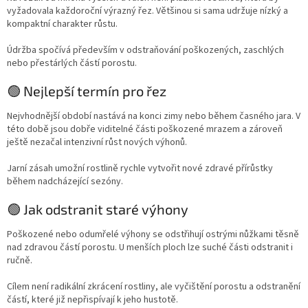
vyžadovala každoroční výrazný řez. Většinou si sama udržuje nízký a
kompaktní charakter růstu.
Údržba spočívá především v odstraňování poškozených, zaschlých
nebo přestárlých částí porostu.
🟢 Nejlepší termín pro řez
Nejvhodnější období nastává na konci zimy nebo během časného jara. V
této době jsou dobře viditelné části poškozené mrazem a zároveň
ještě nezačal intenzivní růst nových výhonů.
Jarní zásah umožní rostlině rychle vytvořit nové zdravé přírůstky
během nadcházející sezóny.
🟢 Jak odstranit staré výhony
Poškozené nebo odumřelé výhony se odstřihují ostrými nůžkami těsně
nad zdravou částí porostu. U menších ploch lze suché části odstranit i
ručně.
Cílem není radikální zkrácení rostliny, ale vyčištění porostu a odstranění
částí, které již nepřispívají k jeho hustotě.