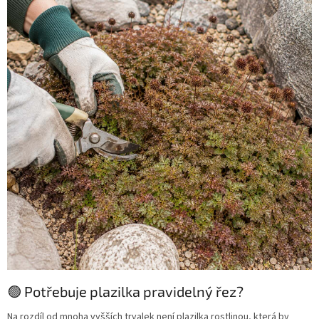
🟢 Potřebuje plazilka pravidelný řez?
Na rozdíl od mnoha vyšších trvalek není plazilka rostlinou, která by