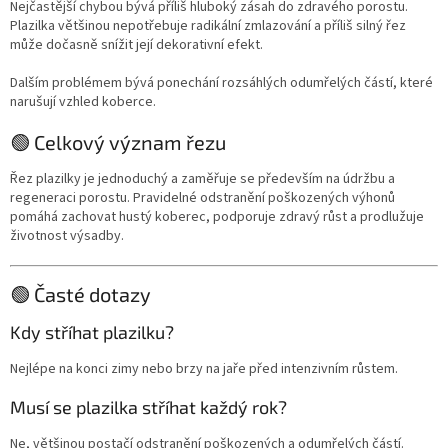
Nejčastější chybou bývá příliš hluboký zásah do zdravého porostu.
Plazilka většinou nepotřebuje radikální zmlazování a příliš silný řez
může dočasně snížit její dekorativní efekt.
Dalším problémem bývá ponechání rozsáhlých odumřelých částí, které
narušují vzhled koberce.
🟢 Celkový význam řezu
Řez plazilky je jednoduchý a zaměřuje se především na údržbu a
regeneraci porostu. Pravidelné odstranění poškozených výhonů
pomáhá zachovat hustý koberec, podporuje zdravý růst a prodlužuje
životnost výsadby.
🟢 Časté dotazy
Kdy stříhat plazilku?
Nejlépe na konci zimy nebo brzy na jaře před intenzivním růstem.
Musí se plazilka stříhat každý rok?
Ne, většinou postačí odstranění poškozených a odumřelých částí.