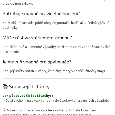
pravidelnou zálivku.
Potřebuje mavuň pravidelné hnojení?
Ne. V běžné zahradní půdě obvykle postačí chudší až středně výživné
podmínky.
Může růst ve štěrkovém záhonu?
Ano, štěrkové a kamenité výsadby patří mezi velmi vhodná stanoviště
pro mavuň.
Je mavuň vhodná pro opylovače?
Ano, její květy přitahují včely, čmeláky, motýly i další užitečný hmyz.
📚 Související články
Jak pěstovat čistec (Stachys)
→ Další suchomilná trvalka vhodná do štěrkových a slunných výsadeb.
🧭 Mavuň patří mezi trvalky, které dokážou bohatě kvést i na