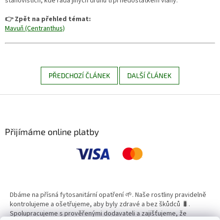
stanovištích, kde řada jiných druhů trpí nedostatkem vláhy.
👉 Zpět na přehled témat:
Mavuň (Centranthus)
PŘEDCHOZÍ ČLÁNEK
DALŠÍ ČLÁNEK
Z
á
p
a
Přijímáme online platby
t
í
Dbáme na přísná fytosanitární opatření 🌱. Naše rostliny pravidelně
kontrolujeme a ošetřujeme, aby byly zdravé a bez škůdců 🐛.
Spolupracujeme s prověřenými dodavateli a zajišťujeme, že