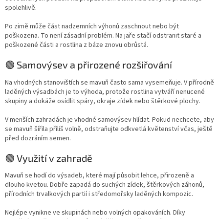
spolehlivě.
Po zimě může část nadzemních výhonů zaschnout nebo být
poškozena. To není zásadní problém. Na jaře stačí odstranit staré a
poškozené části a rostlina z báze znovu obrůstá.
🟢 Samovýsev a přirozené rozšiřování
Na vhodných stanovištích se mavuň často sama vysemeňuje. V přírodně
laděných výsadbách je to výhoda, protože rostlina vytváří nenucené
skupiny a dokáže osídlit spáry, okraje zídek nebo štěrkové plochy.
V menších zahradách je vhodné samovýsev hlídat. Pokud nechcete, aby
se mavuň šířila příliš volně, odstraňujte odkvetlá květenství včas, ještě
před dozráním semen.
🟢 Využití v zahradě
Mavuň se hodí do výsadeb, které mají působit lehce, přirozeně a
dlouho kvetou. Dobře zapadá do suchých zídek, štěrkových záhonů,
přírodních trvalkových partií i středomořsky laděných kompozic.
Nejlépe vynikne ve skupinách nebo volných opakováních. Díky