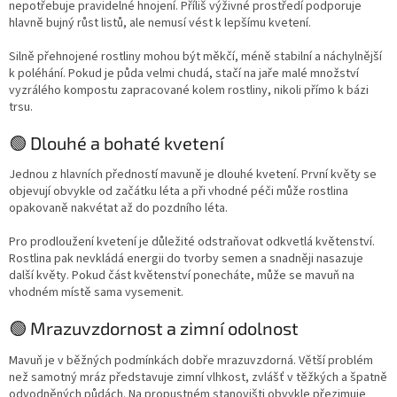
nepotřebuje pravidelné hnojení. Příliš výživné prostředí podporuje
hlavně bujný růst listů, ale nemusí vést k lepšímu kvetení.
Silně přehnojené rostliny mohou být měkčí, méně stabilní a náchylnější
k poléhání. Pokud je půda velmi chudá, stačí na jaře malé množství
vyzrálého kompostu zapracované kolem rostliny, nikoli přímo k bázi
trsu.
🟢 Dlouhé a bohaté kvetení
Jednou z hlavních předností mavuně je dlouhé kvetení. První květy se
objevují obvykle od začátku léta a při vhodné péči může rostlina
opakovaně nakvétat až do pozdního léta.
Pro prodloužení kvetení je důležité odstraňovat odkvetlá květenství.
Rostlina pak nevkládá energii do tvorby semen a snadněji nasazuje
další květy. Pokud část květenství ponecháte, může se mavuň na
vhodném místě sama vysemenit.
🟢 Mrazuvzdornost a zimní odolnost
Mavuň je v běžných podmínkách dobře mrazuvzdorná. Větší problém
než samotný mráz představuje zimní vlhkost, zvlášť v těžkých a špatně
odvodněných půdách. Na propustném stanovišti obvykle přezimuje