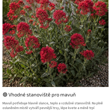
🟢 Vhodné stanoviště pro mavuň
Mavuň potřebuje hlavně slunce, teplo a vzdušné stanoviště. Na plně
osluněném místě vytváří pevnější trsy, lépe kvete a méně trpí