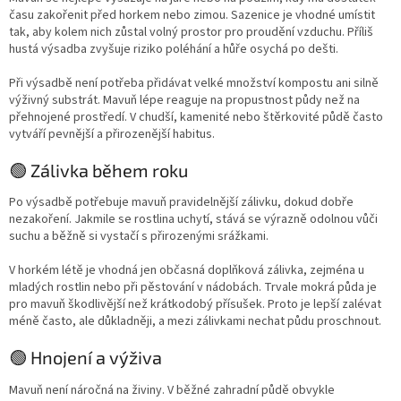
času zakořenit před horkem nebo zimou. Sazenice je vhodné umístit
tak, aby kolem nich zůstal volný prostor pro proudění vzduchu. Příliš
hustá výsadba zvyšuje riziko poléhání a hůře osychá po dešti.
Při výsadbě není potřeba přidávat velké množství kompostu ani silně
výživný substrát. Mavuň lépe reaguje na propustnost půdy než na
přehnojené prostředí. V chudší, kamenité nebo štěrkovité půdě často
vytváří pevnější a přirozenější habitus.
🟢 Zálivka během roku
Po výsadbě potřebuje mavuň pravidelnější zálivku, dokud dobře
nezakoření. Jakmile se rostlina uchytí, stává se výrazně odolnou vůči
suchu a běžně si vystačí s přirozenými srážkami.
V horkém létě je vhodná jen občasná doplňková zálivka, zejména u
mladých rostlin nebo při pěstování v nádobách. Trvale mokrá půda je
pro mavuň škodlivější než krátkodobý přísušek. Proto je lepší zalévat
méně často, ale důkladněji, a mezi zálivkami nechat půdu proschnout.
🟢 Hnojení a výživa
Mavuň není náročná na živiny. V běžné zahradní půdě obvykle