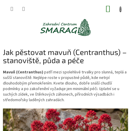
Přejít
NÁKUP
na
obsah
KOŠÍK
Jak pěstovat mavuň (Centranthus) –
stanoviště, půda a péče
Mavuň (Centranthus)
patří mezi spolehlivé trvalky pro slunná, teplá a
sušší stanoviště. Nejlépe roste v propustné půdě, kde netrpí
dlouhodobým přemokřením. Kvete dlouho, dobře snáší chudší
podmínky a po zakořenění vyžaduje jen minimální péči. Uplatní se u
suchých zídek, ve štěrkových záhonech, přírodních výsadbách i
středomořsky laděných zahradách.