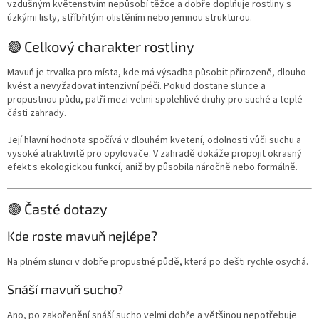
vzdušným květenstvím nepůsobí těžce a dobře doplňuje rostliny s
úzkými listy, stříbřitým olistěním nebo jemnou strukturou.
🟢 Celkový charakter rostliny
Mavuň je trvalka pro místa, kde má výsadba působit přirozeně, dlouho
kvést a nevyžadovat intenzivní péči. Pokud dostane slunce a
propustnou půdu, patří mezi velmi spolehlivé druhy pro suché a teplé
části zahrady.
Její hlavní hodnota spočívá v dlouhém kvetení, odolnosti vůči suchu a
vysoké atraktivitě pro opylovače. V zahradě dokáže propojit okrasný
efekt s ekologickou funkcí, aniž by působila náročně nebo formálně.
🟢 Časté dotazy
Kde roste mavuň nejlépe?
Na plném slunci v dobře propustné půdě, která po dešti rychle osychá.
Snáší mavuň sucho?
Ano, po zakořenění snáší sucho velmi dobře a většinou nepotřebuje