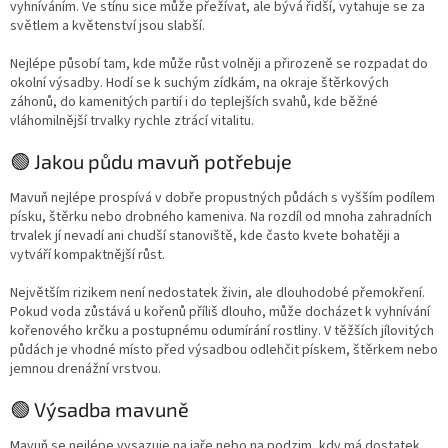
vyhníváním. Ve stínu sice může přežívat, ale bývá řidší, vytahuje se za
světlem a květenství jsou slabší.
Nejlépe působí tam, kde může růst volněji a přirozeně se rozpadat do
okolní výsadby. Hodí se k suchým zídkám, na okraje štěrkových
záhonů, do kamenitých partií i do teplejších svahů, kde běžné
vláhomilnější trvalky rychle ztrácí vitalitu.
🟢 Jakou půdu mavuň potřebuje
Mavuň nejlépe prospívá v dobře propustných půdách s vyšším podílem
písku, štěrku nebo drobného kameniva. Na rozdíl od mnoha zahradních
trvalek jí nevadí ani chudší stanoviště, kde často kvete bohatěji a
vytváří kompaktnější růst.
Největším rizikem není nedostatek živin, ale dlouhodobé přemokření.
Pokud voda zůstává u kořenů příliš dlouho, může docházet k vyhnívání
kořenového krčku a postupnému odumírání rostliny. V těžších jílovitých
půdách je vhodné místo před výsadbou odlehčit pískem, štěrkem nebo
jemnou drenážní vrstvou.
🟢 Výsadba mavuně
Mavuň se nejlépe vysazuje na jaře nebo na podzim, kdy má dostatek