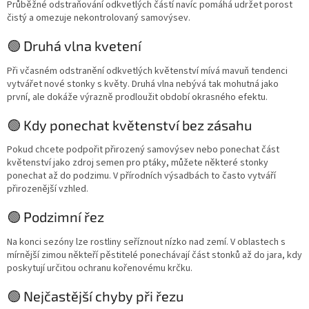
Průběžné odstraňování odkvetlých částí navíc pomáhá udržet porost
čistý a omezuje nekontrolovaný samovýsev.
🟢 Druhá vlna kvetení
Při včasném odstranění odkvetlých květenství mívá mavuň tendenci
vytvářet nové stonky s květy. Druhá vlna nebývá tak mohutná jako
první, ale dokáže výrazně prodloužit období okrasného efektu.
🟢 Kdy ponechat květenství bez zásahu
Pokud chcete podpořit přirozený samovýsev nebo ponechat část
květenství jako zdroj semen pro ptáky, můžete některé stonky
ponechat až do podzimu. V přírodních výsadbách to často vytváří
přirozenější vzhled.
🟢 Podzimní řez
Na konci sezóny lze rostliny seříznout nízko nad zemí. V oblastech s
mírnější zimou někteří pěstitelé ponechávají část stonků až do jara, kdy
poskytují určitou ochranu kořenovému krčku.
🟢 Nejčastější chyby při řezu