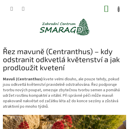
Přejít
NÁKUP
na
obsah
KOŠÍK
Řez mavuně (Centranthus) – kdy
odstranit odkvetlá květenství a jak
prodloužit kvetení
Mavuň (Centranthus)
kvete velmi dlouho, ale pouze tehdy, pokud
jsou odkvetlá květenství pravidelně odstraňována. Řez podporuje
tvorbu nových poupat, omezuje zbytečnou tvorbu semen a pomáhá
udržet rostlinu kompaktní a vitální. Při správné péči může mavuň
opakovaně nakvétat od začátku léta až do konce sezóny a zůstává
atraktivní po mnoho týdnů.