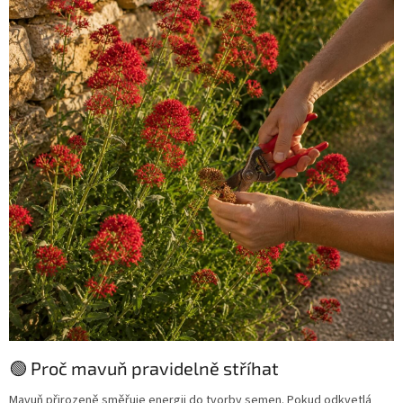
🟢 Proč mavuň pravidelně stříhat
Mavuň přirozeně směřuje energii do tvorby semen. Pokud odkvetlá