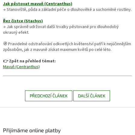
Jak pěstovat mavuň (Centranthus)
→ Stanoviště, půda a základní péče o dlouhověké a suchomilné rostliny.
Řez čistce (Stachys)
→ Jak správně udržovat další trvalky pěstované pro dlouhodobý
okrasný efekt.
🧭 Pravidelné odstraňování odkvetlých květenství patří k nejúčinnějším
způsobům, jak z mavuně získat maximum květů po celé léto.
👉 Zpět na přehled témat:
Mavuň (Centranthus)
PŘEDCHOZÍ ČLÁNEK
DALŠÍ ČLÁNEK
Z
á
p
a
Přijímáme online platby