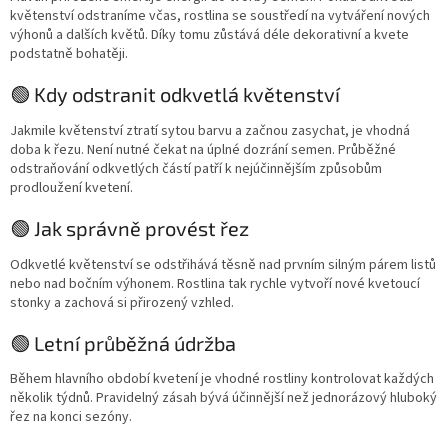
květenství odstraníme včas, rostlina se soustředí na vytváření nových
výhonů a dalších květů. Díky tomu zůstává déle dekorativní a kvete
podstatně bohatěji.
🟢 Kdy odstranit odkvetlá květenství
Jakmile květenství ztratí sytou barvu a začnou zasychat, je vhodná
doba k řezu. Není nutné čekat na úplné dozrání semen. Průběžné
odstraňování odkvetlých částí patří k nejúčinnějším způsobům
prodloužení kvetení.
🟢 Jak správně provést řez
Odkvetlé květenství se odstřihává těsně nad prvním silným párem listů
nebo nad bočním výhonem. Rostlina tak rychle vytvoří nové kvetoucí
stonky a zachová si přirozený vzhled.
🟢 Letní průběžná údržba
Během hlavního období kvetení je vhodné rostliny kontrolovat každých
několik týdnů. Pravidelný zásah bývá účinnější než jednorázový hluboký
řez na konci sezóny.