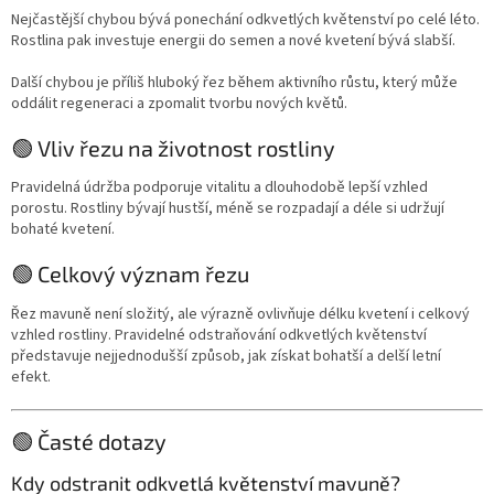
Nejčastější chybou bývá ponechání odkvetlých květenství po celé léto.
Rostlina pak investuje energii do semen a nové kvetení bývá slabší.
Další chybou je příliš hluboký řez během aktivního růstu, který může
oddálit regeneraci a zpomalit tvorbu nových květů.
🟢 Vliv řezu na životnost rostliny
Pravidelná údržba podporuje vitalitu a dlouhodobě lepší vzhled
porostu. Rostliny bývají hustší, méně se rozpadají a déle si udržují
bohaté kvetení.
🟢 Celkový význam řezu
Řez mavuně není složitý, ale výrazně ovlivňuje délku kvetení i celkový
vzhled rostliny. Pravidelné odstraňování odkvetlých květenství
představuje nejjednodušší způsob, jak získat bohatší a delší letní
efekt.
🟢 Časté dotazy
Kdy odstranit odkvetlá květenství mavuně?