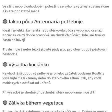
Ve stínu nebo dlouhodobém polostínu se výhony vytahují, rostlina řídne
a kvete podstatně méně.
🟢 Jakou půdu Antennaria potřebuje
Ideální je lehká, kamenitá nebo štěrkovitá půda s výbornou drenáží.
Kociánek velmi dobře prospívá i na chudších půdách, kde jiné trvalky
často selhávají.
Trvale mokré nebo těžké jílovité půdy jsou pro dlouhodobé pěstování
nevhodné.
🟢 Výsadba kociánku
Nejvhodnější dobou výsadby je jaro nebo začátek podzimu. Rostliny
vysazujte mezi kameny nebo do štěrkového záhonu tak, aby voda
mohla rychle odtékat od kořenů.
Při výsadbě je vhodné přidat hrubší štěrk nebo kamennou drť.
🟢 Zálivka během vegetace
Po zakořenění je Antennaria velmi odolná vůči suchu. Zalévá se pouze