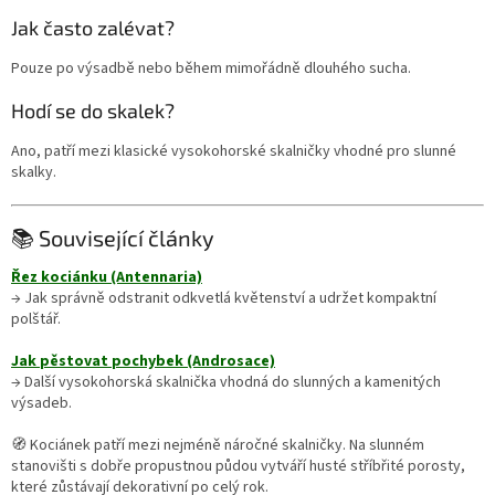
Jak často zalévat?
Pouze po výsadbě nebo během mimořádně dlouhého sucha.
Hodí se do skalek?
Ano, patří mezi klasické vysokohorské skalničky vhodné pro slunné
skalky.
📚 Související články
Řez kociánku (Antennaria)
→ Jak správně odstranit odkvetlá květenství a udržet kompaktní
polštář.
Jak pěstovat pochybek (Androsace)
→ Další vysokohorská skalnička vhodná do slunných a kamenitých
výsadeb.
🧭 Kociánek patří mezi nejméně náročné skalničky. Na slunném
stanovišti s dobře propustnou půdou vytváří husté stříbřité porosty,
které zůstávají dekorativní po celý rok.