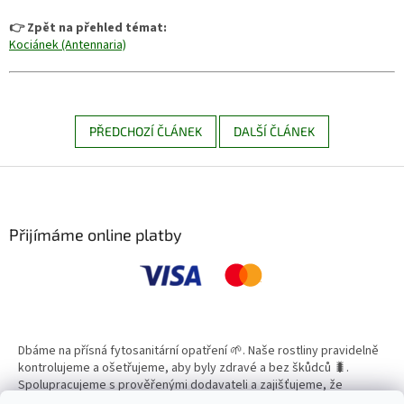
👉 Zpět na přehled témat:
Kociánek (Antennaria)
PŘEDCHOZÍ ČLÁNEK
DALŠÍ ČLÁNEK
Z
á
p
a
Přijímáme online platby
t
í
Dbáme na přísná fytosanitární opatření 🌱. Naše rostliny pravidelně
kontrolujeme a ošetřujeme, aby byly zdravé a bez škůdců 🐛.
Spolupracujeme s prověřenými dodavateli a zajišťujeme, že
všechny produkty splňují vysoké standardy kvality.