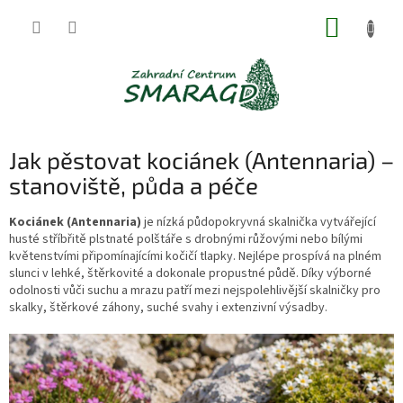
Přejít
NÁKUP
na
obsah
KOŠÍK
Jak pěstovat kociánek (Antennaria) –
stanoviště, půda a péče
Kociánek (Antennaria)
je nízká půdopokryvná skalnička vytvářející
husté stříbřitě plstnaté polštáře s drobnými růžovými nebo bílými
květenstvími připomínajícími kočičí tlapky. Nejlépe prospívá na plném
slunci v lehké, štěrkovité a dokonale propustné půdě. Díky výborné
odolnosti vůči suchu a mrazu patří mezi nejspolehlivější skalničky pro
skalky, štěrkové záhony, suché svahy i extenzivní výsadby.