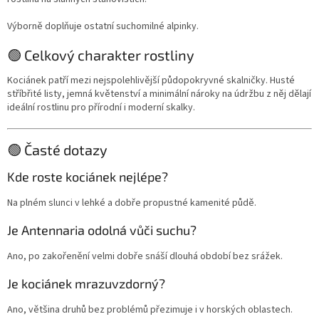
Výborně doplňuje ostatní suchomilné alpinky.
🟢 Celkový charakter rostliny
Kociánek patří mezi nejspolehlivější půdopokryvné skalničky. Husté
stříbřité listy, jemná květenství a minimální nároky na údržbu z něj dělají
ideální rostlinu pro přírodní i moderní skalky.
🟢 Časté dotazy
Kde roste kociánek nejlépe?
Na plném slunci v lehké a dobře propustné kamenité půdě.
Je Antennaria odolná vůči suchu?
Ano, po zakořenění velmi dobře snáší dlouhá období bez srážek.
Je kociánek mrazuvzdorný?
Ano, většina druhů bez problémů přezimuje i v horských oblastech.