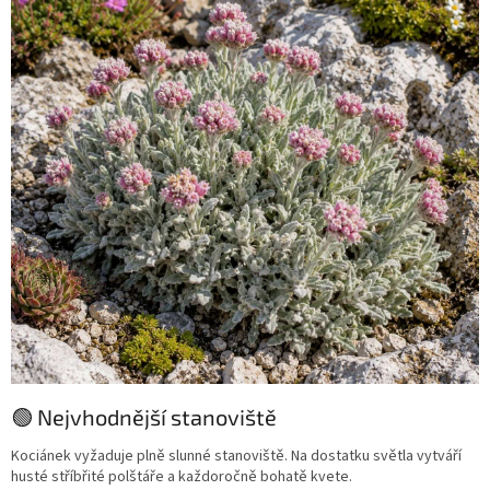
🟢 Nejvhodnější stanoviště
Kociánek vyžaduje plně slunné stanoviště. Na dostatku světla vytváří
husté stříbřité polštáře a každoročně bohatě kvete.