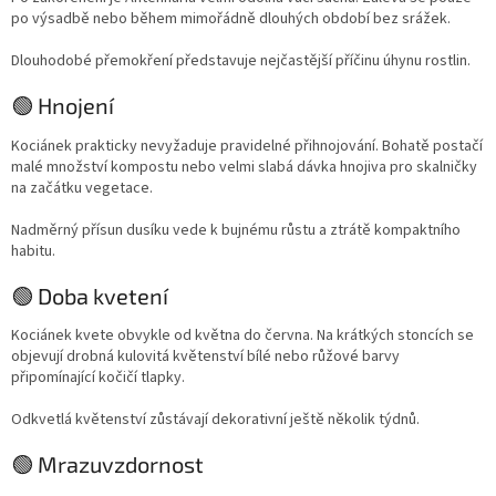
po výsadbě nebo během mimořádně dlouhých období bez srážek.
Dlouhodobé přemokření představuje nejčastější příčinu úhynu rostlin.
🟢 Hnojení
Kociánek prakticky nevyžaduje pravidelné přihnojování. Bohatě postačí
malé množství kompostu nebo velmi slabá dávka hnojiva pro skalničky
na začátku vegetace.
Nadměrný přísun dusíku vede k bujnému růstu a ztrátě kompaktního
habitu.
🟢 Doba kvetení
Kociánek kvete obvykle od května do června. Na krátkých stoncích se
objevují drobná kulovitá květenství bílé nebo růžové barvy
připomínající kočičí tlapky.
Odkvetlá květenství zůstávají dekorativní ještě několik týdnů.
🟢 Mrazuvzdornost