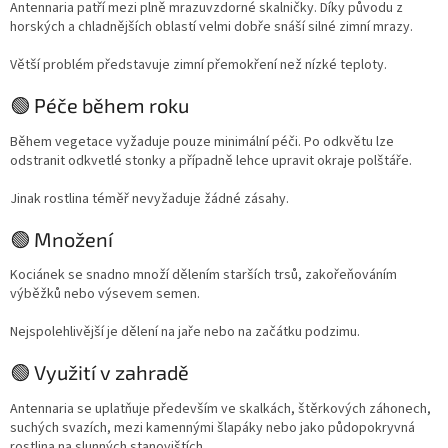
Antennaria patří mezi plně mrazuvzdorné skalničky. Díky původu z
horských a chladnějších oblastí velmi dobře snáší silné zimní mrazy.
Větší problém představuje zimní přemokření než nízké teploty.
🟢 Péče během roku
Během vegetace vyžaduje pouze minimální péči. Po odkvětu lze
odstranit odkvetlé stonky a případně lehce upravit okraje polštáře.
Jinak rostlina téměř nevyžaduje žádné zásahy.
🟢 Množení
Kociánek se snadno množí dělením starších trsů, zakořeňováním
výběžků nebo výsevem semen.
Nejspolehlivější je dělení na jaře nebo na začátku podzimu.
🟢 Využití v zahradě
Antennaria se uplatňuje především ve skalkách, štěrkových záhonech,
suchých svazích, mezi kamennými šlapáky nebo jako půdopokryvná
rostlina na slunných stanovištích.