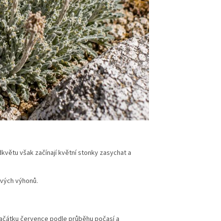
dkvětu však začínají květní stonky zasychat a
ových výhonů.
ačátku července podle průběhu počasí a