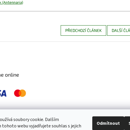
 (Antennaria)
PŘEDCHOZÍ ČLÁNEK
DALŠÍ ČL
e online
 pravidelně kontrolujeme a ošetřujeme, aby byly zdravé a bez škůdců 🐛. S
užívá soubory cookie. Dalším
Odmítnout
tohoto webu vyjadřujete souhlas s jejich