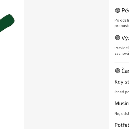
🟢 Pé
Po odstr
propust
🟢 Vý
Pravidel
zachováv
🟢 Ča
Kdy st
Ihned po
Musím 
Ne, odst
Potře