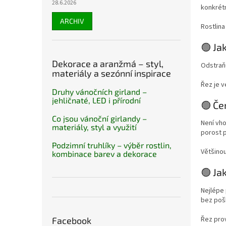
28.6.2026
konkrétn
ARCHIV
Rostlina
🟢 Ja
Dekorace a aranžmá – styl,
Odstraňu
materiály a sezónní inspirace
Řez je v
Druhy vánočních girland –
jehličnaté, LED i přírodní
🟢 Če
Co jsou vánoční girlandy –
Není vho
materiály, styl a využití
porost p
Podzimní truhlíky – výběr rostlin,
Většinou
kombinace barev a dekorace
🟢 Ja
Nejlépe 
bez pošk
Řez pro
Facebook