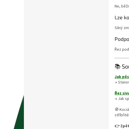
Ne, běž
Lze k
Silný zm
Podpor
Řez podp
📚 So
Jak pěs
→ Stanov
Řez siv
→ Jak sp
🧭 Kociá
stříbřit
👉 Zpět