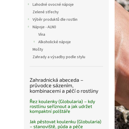
n
Lahodné ovocné nápoje
e
Zelené střechy
l
Výběr produktů dle rostlin
Nápoje - ALN0
Vína
Alkoholické nápoje
Mošty
Zahrady a výsadby podle stylu
Zahradnická abeceda –
průvodce sázením,
kombinacemi a péčí o rostliny
Řez koulenky (Globularia) – kdy
rostlinu seříznout a jak udržet
kompaktní polštáře
Jak pěstovat koulenku (Globularia)
– stanoviště, půda a péče