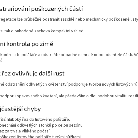
straňování poškozených částí
egetace lze průběžně odstranit zaschlé nebo mechanicky poškozené listy. 
 si tak dlouhodobě zachová kompaktní vzhled.
rní kontrola po zimě
zkontrolujte polštáře a odstraňte případné namrzlé nebo odumřelé části. Vě
ů.
k řez ovlivňuje další růst
né odstranění odkvetlých květenství podporuje tvorbu nových listových rů
podporu opakovaného kvetení, ale především o dlouhodobou vitalitu rostli
jčastější chyby
říliš hluboký řez do listového polštáře.
onechání odkvetlých stonků po celou sezónu.
ez za trvale vlhkého počasí.
oškození listového polštáře tupými nůžkami.