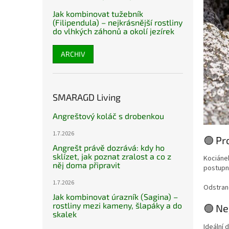
Jak kombinovat tužebník
(Filipendula) – nejkrásnější rostliny
do vlhkých záhonů a okolí jezírek
ARCHIV
SMARAGD Living
Angreštový koláč s drobenkou
1.7.2026
🟢 Pr
Angrešt právě dozrává: kdy ho
sklízet, jak poznat zralost a co z
Kociánek
něj doma připravit
postupně
1.7.2026
Odstraně
Jak kombinovat úrazník (Sagina) –
rostliny mezi kameny, šlapáky a do
🟢 Ne
skalek
Ideální