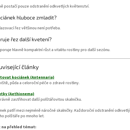
ně postačí pouze odstranění odkvetlých květenství.
ociánek hluboce zmladit?
lazovací řez většinou není potřeba.
uje řez další kvetení?
oruje hlavně kompaktní růst a vitalitu rostliny pro další sezónu.
uvisející články
tovat kociánek (Antennaria)
iště, půda a celoroční péče o zdravé rostliny.
utky (Aethionema)
rávně zastřihovat další polštářovitou skalničku.
nek patří mezi nejméně náročné skalničky. Každoroční odstranění odkvetlý
ého polštáře po mnoho let.
 na přehled témat: