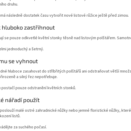
ího druhu.
 má následně dostatek času vytvořit nové listové růžice ještě před zimou.
k hluboko zastřihnout
jí se pouze odkvetlé květní stonky těsně nad listovým polštářem. Samotné 
elmi jednoduchý a šetrný.
mu se vyhnout
dné hluboce zasahovat do stříbřitých polštářů ani odstraňovat větší množs
řirozeně a silný řez nepotřebuje.
 postačí pouze odstranění květních stonků.
ké nářadí použít
poslouží malé ostré zahradnické nůžky nebo jemné floristické nůžky, kter
ození listů.
vádějte za suchého počasí.