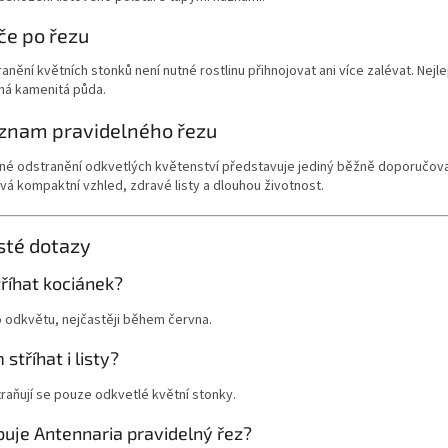
če po řezu
anění květních stonků není nutné rostlinu přihnojovat ani více zalévat. Nejl
ná kamenitá půda.
znam pravidelného řezu
né odstranění odkvetlých květenství představuje jediný běžně doporučovan
á kompaktní vzhled, zdravé listy a dlouhou životnost.
sté dotazy
říhat kociánek?
 odkvětu, nejčastěji během června.
stříhat i listy?
raňují se pouze odkvetlé květní stonky.
buje Antennaria pravidelný řez?