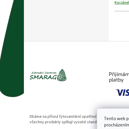
Kociánek
Z
á
p
a
t
Přijímám
í
platby
Dbáme na přísná fytosanitární opatření 🌱. Naše rostliny
Tento web po
všechny produkty splňují vysoké standardy kvality.
procházením 