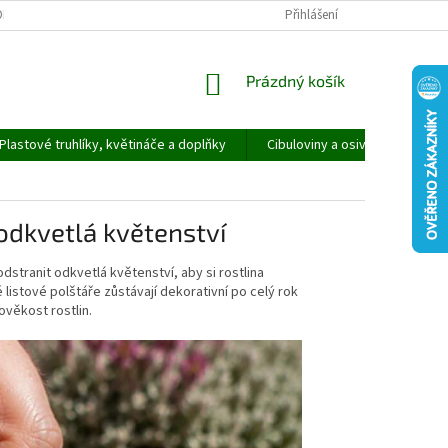
ORMULÁŘ PRO UPLATNĚNÍ REKLAMACE
REKLAMAČNÍ ŘÁD
Přihlášení
NÁKUPNÍ
Prázdný košík
KOŠÍK
Plastové truhlíky, květináče a doplňky
Cibuloviny a osivo
Speci
 odkvetlá květenství
stranit odkvetlá květenství, aby si rostlina
listové polštáře zůstávají dekorativní po celý rok
ověkost rostlin.