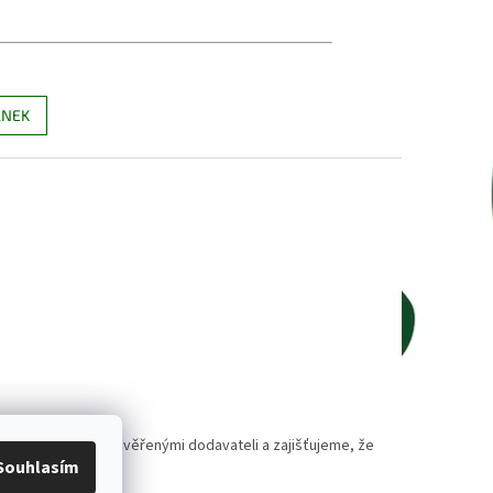
ÁNEK
polupracujeme s prověřenými dodavateli a zajišťujeme, že
Souhlasím