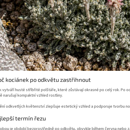
oč kociánek po odkvětu zastřihnout
 vytváří husté stříbřité polštáře, které zůstávají okrasné po celý rok. Po o
 narušují kompaktní vzhled rostliny.
ní odkvetlých květenství zlepšuje estetický vzhled a podporuje tvorbu n
jlepší termín řezu
 dobou je období bezprostředně po odkvětu, obvykle během června nebo z