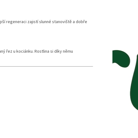
epší regeneraci zajistí slunné stanoviště a dobře
ý řez u kociánku. Rostlina si díky němu