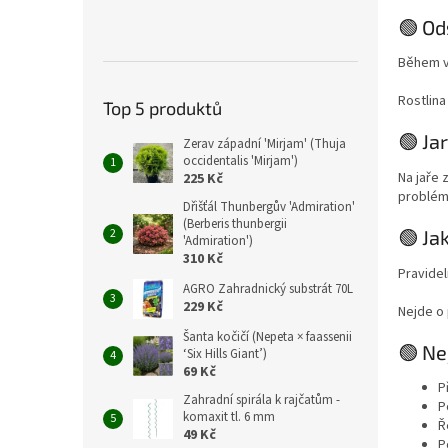
🟢 Od
Během v
Rostlina
Top 5 produktů
🟢 Ja
Zerav západní 'Mirjam' (Thuja
occidentalis 'Mirjam')
Na jaře 
225 Kč
problém
Dřišťál Thunbergův 'Admiration'
(Berberis thunbergii
🟢 Ja
'Admiration')
310 Kč
Pravidel
AGRO Zahradnický substrát 70L
229 Kč
Nejde o 
Šanta kočičí (Nepeta × faassenii
🟢 Ne
‘Six Hills Giant’)
69 Kč
P
Zahradní spirála k rajčatům -
P
komaxit tl. 6 mm
Ř
49 Kč
P