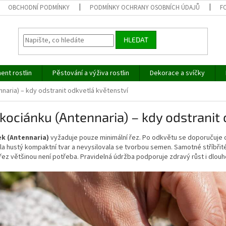
OBCHODNÍ PODMÍNKY
PODMÍNKY OCHRANY OSOBNÍCH ÚDAJŮ
F
HLEDAT
ent rostlin
Pěstování a výživa rostlin
Dekorace a svíčky
naria) – kdy odstranit odkvetlá květenství
kociánku (Antennaria) – kdy odstranit
k (Antennaria)
vyžaduje pouze minimální řez. Po odkvětu se doporučuje od
a hustý kompaktní tvar a nevysilovala se tvorbou semen. Samotné stříbřité 
 řez většinou není potřeba. Pravidelná údržba podporuje zdravý růst i dlouh