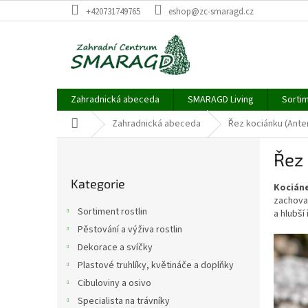
Přejít
+420731749765
eshop@zc-smaragd.cz
na
obsah
Zahradnická abeceda
SMARAGD Living
Sortim
Domů
Zahradnická abeceda
Řez kociánku (Anten
P
Řez 
o
Přeskočit
s
Kategorie
kategorie
Kociáne
t
zachoval
r
Sortiment rostlin
a hlubší
a
Pěstování a výživa rostlin
n
Dekorace a svíčky
n
í
Plastové truhlíky, květináče a doplňky
p
Cibuloviny a osivo
a
Specialista na trávníky