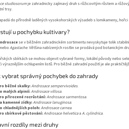
ce studiosorum
je zahradnicky zajímavý druh s růžicovitým růstem a růžo
í trsy.
apadá do přírodně laděných vysokohorských výsadeb s lomikameny, hořci 
istují u pochybku kultivary?
ndrosace
se v běžném zahradnickém sortimentu nevyskytuje tolik stabiln
nebo
Agastache
. Většina nabízených rostlin se prodává pod botanickým d
ářských sbírkách se mohou objevit vybrané formy, lokální původy nebo se
i výraznějším ochlupením listů. Pro běžné zahradní použití je ale praktičtěj
k vybrat správný pochybek do zahrady
ro běžné skalky:
Androsace sempervivoides
.
o malých alpinií:
Androsace villosa
.
ro přirozené rozrůstání:
Androsace sarmentosa
.
a kamenné zídky:
Androsace lanuginosa
.
o chladnějších poloh:
Androsace carnea
.
ro sbírkové pěstování:
Androsace helvetica
a
A. cylindrica
.
avní rozdíly mezi druhy