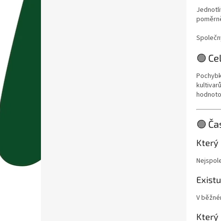
Jednotli
poměrně 
Společn
🟢 Ce
Pochybky
kultiva
hodnoto
🟢 Ča
Který
Nejspole
Existu
V běžném
Který