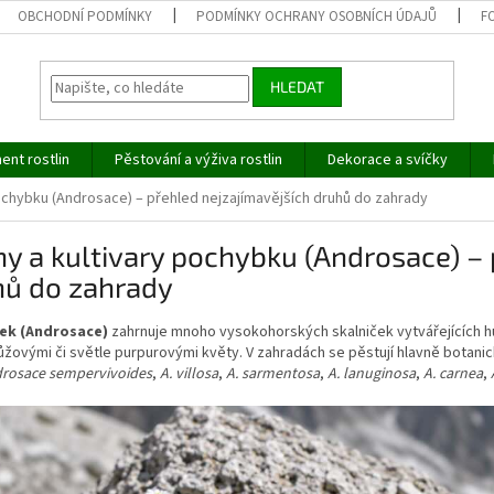
OBCHODNÍ PODMÍNKY
PODMÍNKY OCHRANY OSOBNÍCH ÚDAJŮ
F
HLEDAT
ent rostlin
Pěstování a výživa rostlin
Dekorace a svíčky
pochybku (Androsace) – přehled nejzajímavějších druhů do zahrady
y a kultivary pochybku (Androsace) – 
hů do zahrady
ek (Androsace)
zahrnuje mnoho vysokohorských skalniček vytvářejících hu
růžovými či světle purpurovými květy. V zahradách se pěstují hlavně botani
rosace sempervivoides
,
A. villosa
,
A. sarmentosa
,
A. lanuginosa
,
A. carnea
,