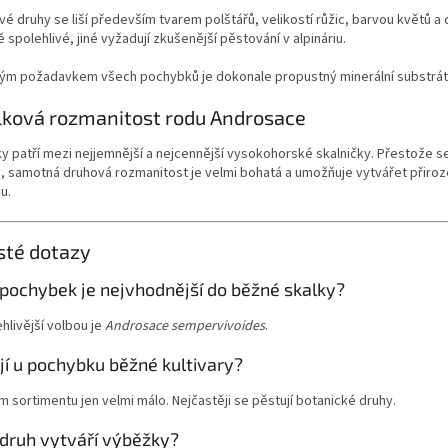
vé druhy se liší především tvarem polštářů, velikostí růžic, barvou květů a ci
spolehlivé, jiné vyžadují zkušenější pěstování v alpináriu.
ým požadavkem všech pochybků je dokonale propustný minerální substrá
lková rozmanitost rodu Androsace
 patří mezi nejjemnější a nejcennější vysokohorské skalničky. Přestože 
rů, samotná druhová rozmanitost je velmi bohatá a umožňuje vytvářet při
u.
sté dotazy
 pochybek je nejvhodnější do běžné skalky?
hlivější volbou je
Androsace sempervivoides
.
jí u pochybku běžné kultivary?
 sortimentu jen velmi málo. Nejčastěji se pěstují botanické druhy.
 druh vytváří výběžky?