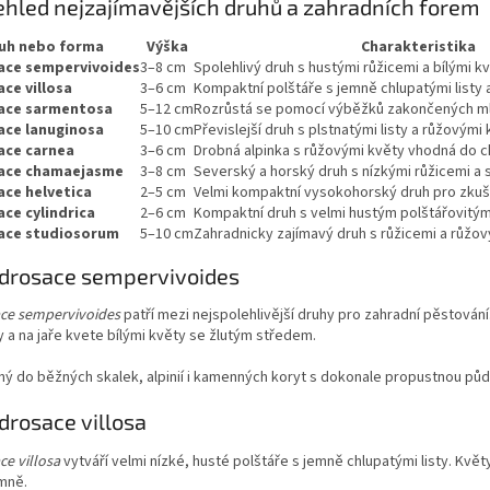
ehled nejzajímavějších druhů a zahradních forem
uh nebo forma
Výška
Charakteristika
ace sempervivoides
3–8 cm
Spolehlivý druh s hustými růžicemi a bílými 
ce villosa
3–6 cm
Kompaktní polštáře s jemně chlupatými listy 
ace sarmentosa
5–12 cm
Rozrůstá se pomocí výběžků zakončených ml
ace lanuginosa
5–10 cm
Převislejší druh s plstnatými listy a růžovými 
ace carnea
3–6 cm
Drobná alpinka s růžovými květy vhodná do ch
ace chamaejasme
3–8 cm
Severský a horský druh s nízkými růžicemi a 
ce helvetica
2–5 cm
Velmi kompaktní vysokohorský druh pro zkuše
ce cylindrica
2–6 cm
Kompaktní druh s velmi hustým polštářovitý
ace studiosorum
5–10 cm
Zahradnicky zajímavý druh s růžicemi a růžov
drosace sempervivoides
ce sempervivoides
patří mezi nejspolehlivější druhy pro zahradní pěstování.
 a na jaře kvete bílými květy se žlutým středem.
ý do běžných skalek, alpinií i kamenných koryt s dokonale propustnou půd
drosace villosa
e villosa
vytváří velmi nízké, husté polštáře s jemně chlupatými listy. Květy
mně.