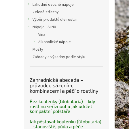
n
Lahodné ovocné nápoje
e
Zelené střechy
l
Výběr produktů dle rostlin
Nápoje - ALN0
Vína
Alkoholické nápoje
Mošty
Zahrady a výsadby podle stylu
Zahradnická abeceda –
průvodce sázením,
kombinacemi a péčí o rostliny
Řez koulenky (Globularia) – kdy
rostlinu seříznout a jak udržet
kompaktní polštáře
Jak pěstovat koulenku (Globularia)
– stanoviště, půda a péče