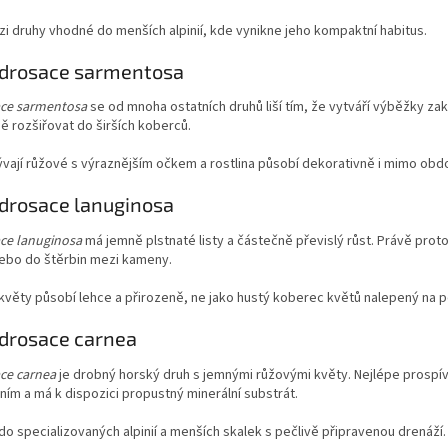
zi druhy vhodné do menších alpinií, kde vynikne jeho kompaktní habitus.
ndrosace sarmentosa
ce sarmentosa
se od mnoha ostatních druhů liší tím, že vytváří výběžky z
ě rozšiřovat do širších koberců.
vají růžové s výraznějším očkem a rostlina působí dekorativně i mimo obdo
drosace lanuginosa
ce lanuginosa
má jemně plstnaté listy a částečně převislý růst. Právě pro
nebo do štěrbin mezi kameny.
věty působí lehce a přirozeně, ne jako hustý koberec květů nalepený na po
drosace carnea
ce carnea
je drobný horský druh s jemnými růžovými květy. Nejlépe prospívá
ním a má k dispozici propustný minerální substrát.
do specializovaných alpinií a menších skalek s pečlivě připravenou drenáží.