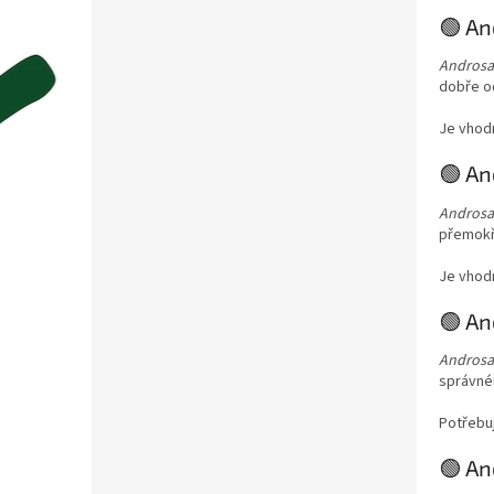
🟢 A
Androsa
dobře o
Je vhodn
🟢 An
Androsa
přemokře
Je vhodn
🟢 An
Androsac
správném
Potřebu
🟢 An