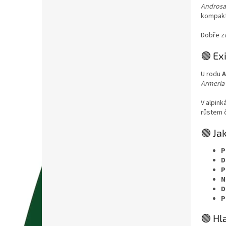
Androsa
kompaktn
Dobře z
🟢 Ex
U rodu
A
Armeria
V alpink
růstem č
🟢 Ja
P
D
P
N
D
P
🟢 Hl