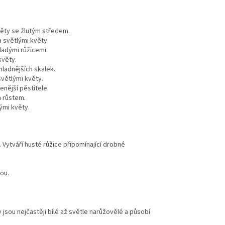
květy se žlutým středem.
a světlými květy.
adými růžicemi.
květy.
ladnějších skalek.
světlými květy.
nější pěstitele.
m růstem.
ými květy.
 Vytváří husté růžice připomínající drobné
ou.
 jsou nejčastěji bílé až světle narůžovělé a působí