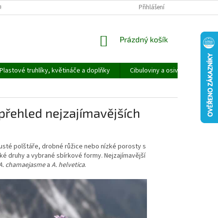
ORMULÁŘ PRO UPLATNĚNÍ REKLAMACE
REKLAMAČNÍ ŘÁD
Přihlášení
NÁKUPNÍ
Prázdný košík
KOŠÍK
Plastové truhlíky, květináče a doplňky
Cibuloviny a osivo
Speci
přehled nejzajímavějších
sté polštáře, drobné růžice nebo nízké porosty s
cké druhy a vybrané sbírkové formy. Nejzajímavější
A. chamaejasme
a
A. helvetica
.