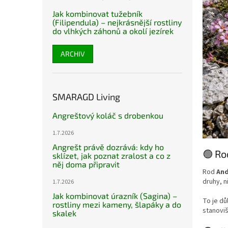
Jak kombinovat tužebník
(Filipendula) – nejkrásnější rostliny
do vlhkých záhonů a okolí jezírek
ARCHIV
SMARAGD Living
Angreštový koláč s drobenkou
1.7.2026
Angrešt právě dozrává: kdy ho
🟢 Ro
sklízet, jak poznat zralost a co z
něj doma připravit
Rod
An
druhy, n
1.7.2026
Jak kombinovat úrazník (Sagina) –
To je dů
rostliny mezi kameny, šlapáky a do
stanoviš
skalek