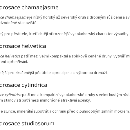
ndrosace chamaejasme
ce chamaejasme
je nízký horský až severský druh s drobnými růžicemi a sv
dvodněné stanoviště.
ý pro pěstitele, kteří chtějí přirozenější vysokohorský charakter výsadby.
drosace helvetica
ce helvetica
patří mezi velmi kompaktní a sbírkově ceněné druhy. Vytváří mi
ní a přehřívání.
ější pro zkušenější pěstitele a pro alpinia s výbornou drenáží.
drosace cylindrica
e cylindrica
patří mezi kompaktní vysokohorské druhy s velmi hustým růste
 stanovišti patří mezi mimořádně atraktivní alpinky.
je slunce, minerální substrát a ochranu před dlouhodobým zimním mokrem.
drosace studiosorum