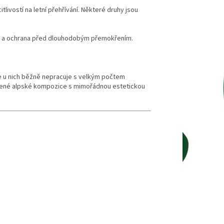
tlivostí na letní přehřívání. Některé druhy jsou
t a ochrana před dlouhodobým přemokřením.
se u nich běžně nepracuje s velkým počtem
rozené alpské kompozice s mimořádnou estetickou