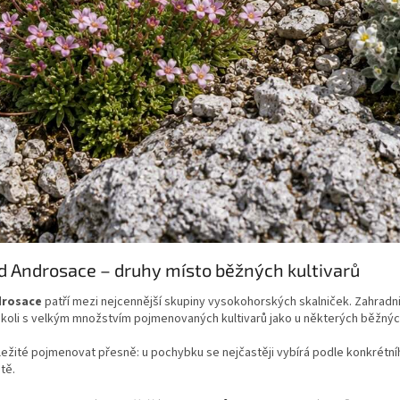
d Androsace – druhy místo běžných kultivarů
drosace
patří mezi nejcennější skupiny vysokohorských skalniček. Zahradn
ikoli s velkým množstvím pojmenovaných kultivarů jako u některých běžných
ležité pojmenovat přesně: u pochybku se nejčastěji vybírá podle konkrétn
tě.