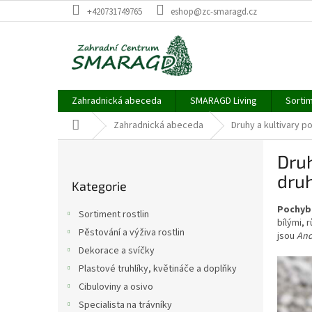
Přejít
+420731749765
eshop@zc-smaragd.cz
na
obsah
Zahradnická abeceda
SMARAGD Living
Sortim
Domů
Zahradnická abeceda
Druhy a kultivary 
P
Druh
o
Přeskočit
s
dru
Kategorie
kategorie
t
r
Pochyb
Sortiment rostlin
a
bílými, 
Pěstování a výživa rostlin
jsou
And
n
Dekorace a svíčky
n
í
Plastové truhlíky, květináče a doplňky
p
Cibuloviny a osivo
a
Specialista na trávníky