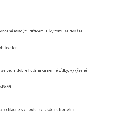
akončené mladými růžicemi. Díky tomu se dokáže
bí kvetení.
to se velmi dobře hodí na kamenné zídky, vyvýšené
lštáři.
 v chladnějších polohách, kde netrpí letním