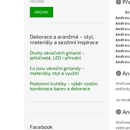
🟢 Př
28.6.2026
ARCHIV
Dr
Andros
Androsa
Andros
Andros
Dekorace a aranžmá – styl,
Andros
materiály a sezónní inspirace
Andros
Androsa
Druhy vánočních girland –
Androsa
jehličnaté, LED i přírodní
Andros
Co jsou vánoční girlandy –
🟢 An
materiály, styl a využití
Podzimní truhlíky – výběr rostlin,
Androsa
kombinace barev a dekorace
netřesky
Je vhodn
🟢 An
Androsac
Facebook
velmi je