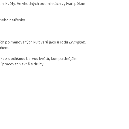
vými květy. Ve vhodných podmínkách vytváří pěkné
nebo netřesky.
ích pojmenovaných kultivarů jako u rodu
Eryngium
,
ruhem.
lekce s odlišnou barvou květů, kompaktnějším
ší pracovat hlavně s druhy.