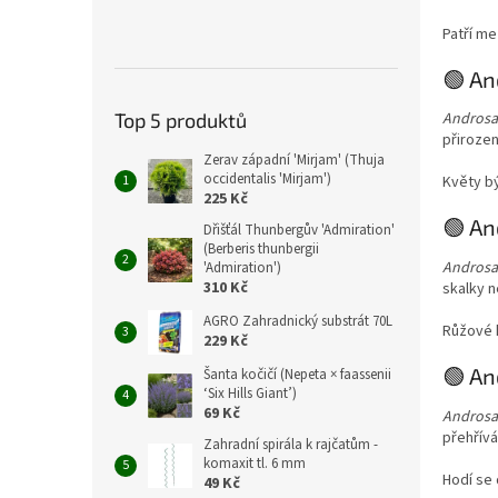
Patří me
🟢 A
Top 5 produktů
Androsa
přirozen
Zerav západní 'Mirjam' (Thuja
occidentalis 'Mirjam')
Květy bý
225 Kč
🟢 An
Dřišťál Thunbergův 'Admiration'
(Berberis thunbergii
Androsa
'Admiration')
310 Kč
skalky 
AGRO Zahradnický substrát 70L
Růžové k
229 Kč
🟢 An
Šanta kočičí (Nepeta × faassenii
‘Six Hills Giant’)
69 Kč
Androsa
přehřívá
Zahradní spirála k rajčatům -
komaxit tl. 6 mm
Hodí se 
49 Kč