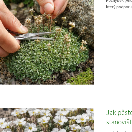
Pochybek (And
který podporuj
Jak pěst
stanoviš