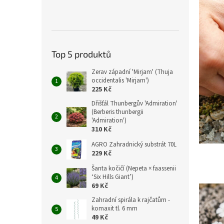
Top 5 produktů
Zerav západní 'Mirjam' (Thuja
occidentalis 'Mirjam')
225 Kč
Dřišťál Thunbergův 'Admiration'
(Berberis thunbergii
'Admiration')
310 Kč
AGRO Zahradnický substrát 70L
229 Kč
Šanta kočičí (Nepeta × faassenii
‘Six Hills Giant’)
69 Kč
Zahradní spirála k rajčatům -
komaxit tl. 6 mm
49 Kč