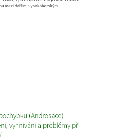
ou mezi dalšími vysokohorským...
pochybku (Androsace) –
í, vyhnívání a problémy při
í