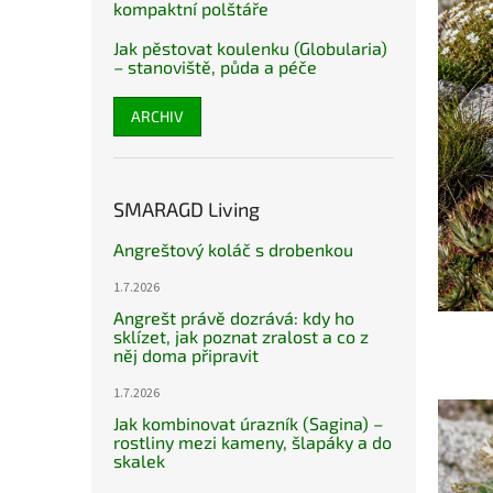
kompaktní polštáře
Jak pěstovat koulenku (Globularia)
– stanoviště, půda a péče
ARCHIV
SMARAGD Living
Angreštový koláč s drobenkou
1.7.2026
Angrešt právě dozrává: kdy ho
sklízet, jak poznat zralost a co z
něj doma připravit
1.7.2026
Jak kombinovat úrazník (Sagina) –
rostliny mezi kameny, šlapáky a do
skalek