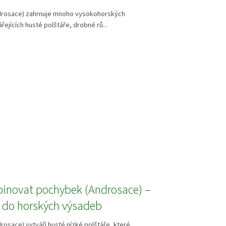
rosace) zahrnuje mnoho vysokohorských
řejících husté polštáře, drobné rů...
inovat pochybek (Androsace) –
y do horských výsadeb
osace) vytváří husté nízké polštáře, které