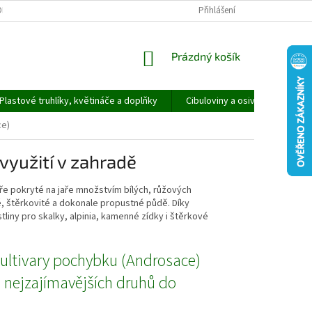
ORMULÁŘ PRO UPLATNĚNÍ REKLAMACE
REKLAMAČNÍ ŘÁD
Přihlášení
NÁKUPNÍ
Prázdný košík
KOŠÍK
Plastové truhlíky, květináče a doplňky
Cibuloviny a osivo
Speci
ce)
využití v zahradě
ře pokryté na jaře množstvím bílých, růžových
, štěrkovité a dokonale propustné půdě. Díky
liny pro skalky, alpinia, kamenné zídky i štěrkové
kultivary pochybku (Androsace)
 nejzajímavějších druhů do