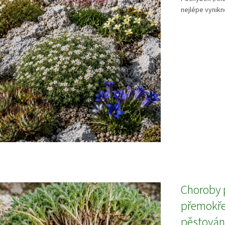
nejlépe vynikn
Choroby 
přemokřen
pěstován