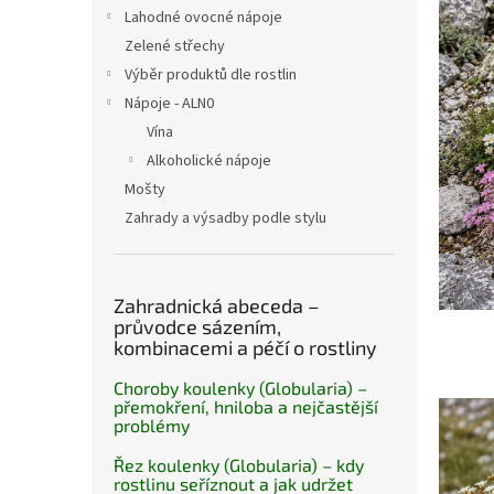
n
s
Lahodné ovocné nápoje
e
č
Zelené střechy
l
l
Výběr produktů dle rostlin
á
Nápoje - ALN0
n
k
Vína
ů
Alkoholické nápoje
Mošty
Zahrady a výsadby podle stylu
Zahradnická abeceda –
průvodce sázením,
kombinacemi a péčí o rostliny
Choroby koulenky (Globularia) –
přemokření, hniloba a nejčastější
problémy
Řez koulenky (Globularia) – kdy
rostlinu seříznout a jak udržet