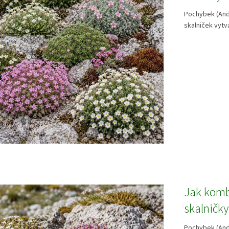
Pochybek (And
skalniček vytvá
Jak komb
skalničk
Pochybek (Andr