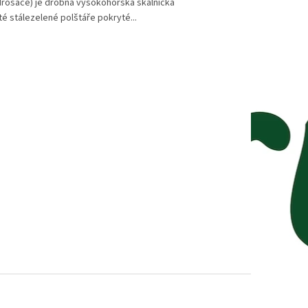
rosace) je drobná vysokohorská skalnička
té stálezelené polštáře pokryté...