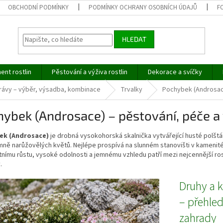
OBCHODNÍ PODMÍNKY
PODMÍNKY OCHRANY OSOBNÍCH ÚDAJŮ
F
HLEDAT
ent rostlin
Pěstování a výživa rostlin
Dekorace a svíčky
trávy – výběr, výsadba, kombinace
Trvalky
Pochybek (Androsa
ybek (Androsace) – pěstování, péče a 
ek (Androsace)
je drobná vysokohorská skalnička vytvářející husté polštá
ně narůžovělých květů. Nejlépe prospívá na slunném stanovišti v kamenité
ímu růstu, vysoké odolnosti a jemnému vzhledu patří mezi nejcennější rost
.
Druhy a 
– přehled
zahrady