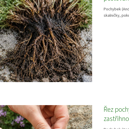
Pochybek (And
skalničky, pok
Řez poch
zastřihn