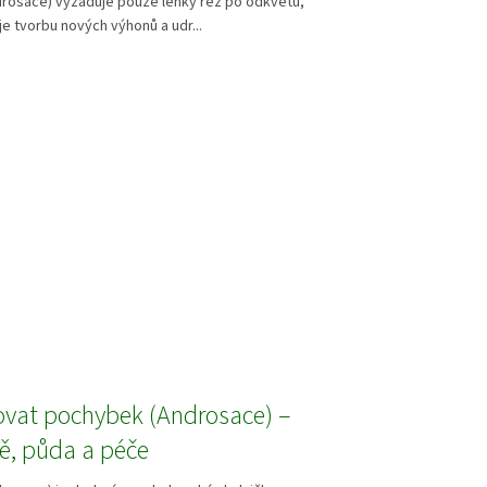
rosace) vyžaduje pouze lehký řez po odkvětu,
e tvorbu nových výhonů a udr...
ovat pochybek (Androsace) –
tě, půda a péče