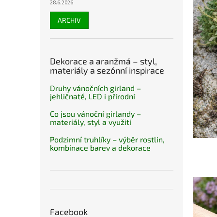
28.6.2026
ARCHIV
Dekorace a aranžmá – styl,
materiály a sezónní inspirace
Druhy vánočních girland –
jehličnaté, LED i přírodní
Co jsou vánoční girlandy –
materiály, styl a využití
Podzimní truhlíky – výběr rostlin,
kombinace barev a dekorace
Facebook