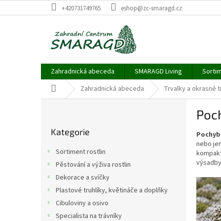
Přejít
+420731749765
eshop@zc-smaragd.cz
na
obsah
Zahradnická abeceda
SMARAGD Living
Sortim
Domů
Zahradnická abeceda
Trvalky a okrasné 
P
Poch
o
Přeskočit
s
Kategorie
kategorie
Pochyb
t
nebo jem
r
Sortiment rostlin
kompaktn
a
výsadby
Pěstování a výživa rostlin
n
Dekorace a svíčky
n
V
í
Plastové truhlíky, květináče a doplňky
ý
p
p
Cibuloviny a osivo
a
i
Specialista na trávníky