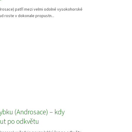
rosace) patří mezi velmi odolné vysokohorské
ud roste v dokonale propustn...
ybku (Androsace) – kdy
out po odkvětu