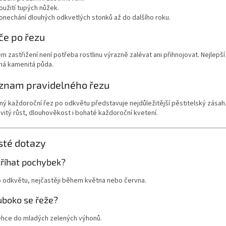
oužití tupých nůžek.
onechání dlouhých odkvetlých stonků až do dalšího roku.
če po řezu
m zastřižení není potřeba rostlinu výrazně zalévat ani přihnojovat. Nejlepší
ná kamenitá půda.
znam pravidelného řezu
ný každoroční řez po odkvětu představuje nejdůležitější pěstitelský zása
vitý růst, dlouhověkost i bohaté každoroční kvetení.
sté dotazy
tříhat pochybek?
o odkvětu, nejčastěji během května nebo června.
uboko se řeže?
ehce do mladých zelených výhonů.