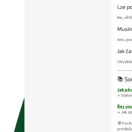
Lze p
Ne, větš
Musím
Ano, pod
Jak č
Obvykle
📚 So
Jak pě
→ Stano
Řez siv
→ Jak sp
🧭 Poch
prodlužu