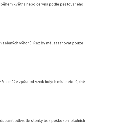
ji během května nebo června podle pěstovaného
ých zelených výhonů. Řez by měl zasahovat pouze
ý řez může způsobit vznik holých míst nebo úplné
 odstranit odkvetlé stonky bez poškození okolních