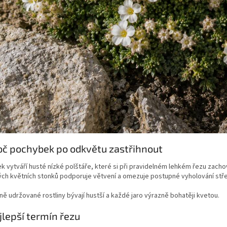
oč pochybek po odkvětu zastřihnout
 vytváří husté nízké polštáře, které si při pravidelném lehkém řezu zacho
ch květních stonků podporuje větvení a omezuje postupné vyholování střed
ně udržované rostliny bývají hustší a každé jaro výrazně bohatěji kvetou.
jlepší termín řezu