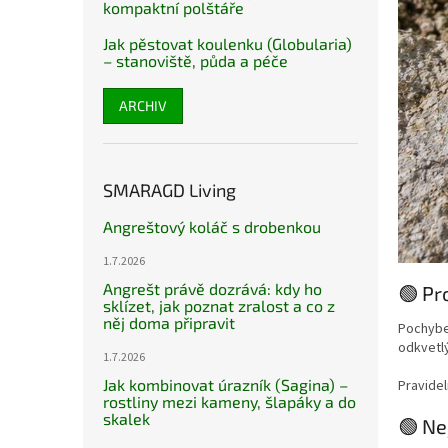
kompaktní polštáře
Jak pěstovat koulenku (Globularia)
– stanoviště, půda a péče
ARCHIV
SMARAGD Living
Angreštový koláč s drobenkou
1.7.2026
Angrešt právě dozrává: kdy ho
🟢 Pr
sklízet, jak poznat zralost a co z
něj doma připravit
Pochybek
odkvetlý
1.7.2026
Jak kombinovat úrazník (Sagina) –
Pravidel
rostliny mezi kameny, šlapáky a do
skalek
🟢 Ne