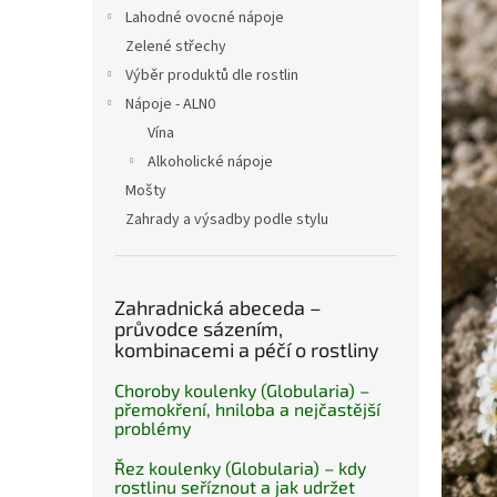
n
Lahodné ovocné nápoje
e
Zelené střechy
l
Výběr produktů dle rostlin
Nápoje - ALN0
Vína
Alkoholické nápoje
Mošty
Zahrady a výsadby podle stylu
Zahradnická abeceda –
průvodce sázením,
kombinacemi a péčí o rostliny
Choroby koulenky (Globularia) –
přemokření, hniloba a nejčastější
problémy
Řez koulenky (Globularia) – kdy
rostlinu seříznout a jak udržet