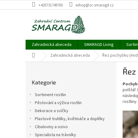
Přejít
+420731749765
eshop@zc-smaragd.cz
na
obsah
Zahradnická abeceda
SMARAGD Living
Sortim
Domů
Zahradnická abeceda
Řez pochybku (Andr
P
Řez 
o
Přeskočit
s
Kategorie
kategorie
Pochyb
t
polštář.
r
Sortiment rostlin
následuj
a
rostliny.
Pěstování a výživa rostlin
n
Dekorace a svíčky
n
í
Plastové truhlíky, květináče a doplňky
p
Cibuloviny a osivo
a
Specialista na trávníky