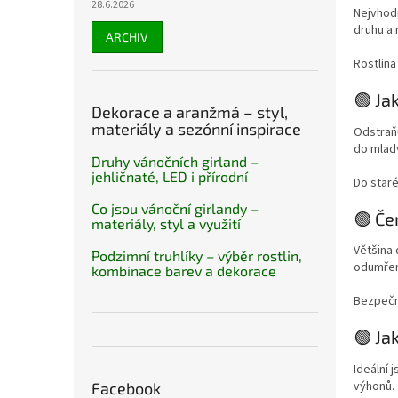
28.6.2026
Nejvhod
druhu a
ARCHIV
Rostlina
🟢 Ja
Dekorace a aranžmá – styl,
materiály a sezónní inspirace
Odstraňu
do mladý
Druhy vánočních girland –
jehličnaté, LED i přírodní
Do staré
Co jsou vánoční girlandy –
🟢 Če
materiály, styl a využití
Většina 
Podzimní truhlíky – výběr rostlin,
odumření
kombinace barev a dekorace
Bezpečn
🟢 Ja
Ideální 
výhonů.
Facebook