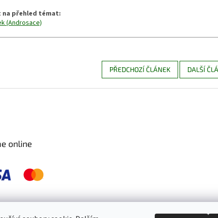
 na přehled témat:
k (Androsace)
PŘEDCHOZÍ ČLÁNEK
DALŠÍ ČL
e online
 pravidelně kontrolujeme a ošetřujeme, aby byly zdravé a bez škůdců 🐛. S