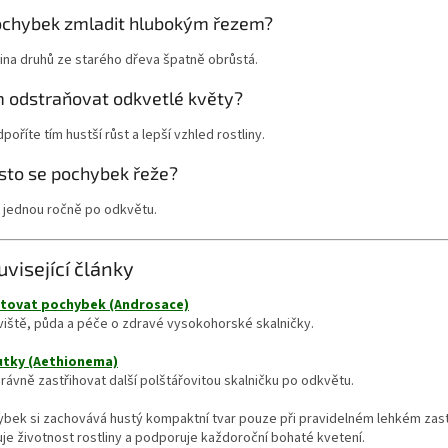
ochybek zmladit hlubokým řezem?
ina druhů ze starého dřeva špatně obrůstá.
 odstraňovat odkvetlé květy?
poříte tím hustší růst a lepší vzhled rostliny.
asto se pochybek řeže?
 jednou ročně po odkvětu.
uvisející články
stovat pochybek (Androsace)
viště, půda a péče o zdravé vysokohorské skalničky.
utky (Aethionema)
rávně zastřihovat další polštářovitou skalničku po odkvětu.
ybek si zachovává hustý kompaktní tvar pouze při pravidelném lehkém zas
je životnost rostliny a podporuje každoroční bohaté kvetení.