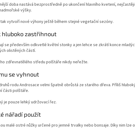
nější doba nastává bezprostředně po ukončení hlavního kvetení, nejčastě
 nadmořské výšky.
 tak vytvoří nové výhony ještě během stejné vegetační sezóny.
k hluboko zastřihnout
jí se především odkvetlé květní stonky a jen lehce se zkrátí konce mlad
ch olistěných částí.
ho zdřevnatělého středu polštáře nikdy neřežte.
mu se vyhnout
druhů rodu Androsace velmi špatně obrůstá ze starého dřeva. Příliš hlubok
 části polštáře.
ý je pouze lehký udržovací řez.
ké nářadí použít
jsou malé ostré nůžky určené pro jemné trvalky nebo bonsaje. Díky nim lze