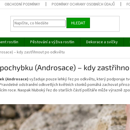
OBCHODNÍ PODMÍNKY
PODMÍNKY OCHRANY OSOBNÍCH ÚDAJŮ
F
HLEDAT
ent rostlin
Pěstování a výživa rostlin
Dekorace a svíčky
osace) – kdy zastřihnout po odkvětu
pochybku (Androsace) – kdy zastřihno
ek (Androsace)
vyžaduje pouze lehký řez po odkvětu, který podporuje tv
 Pravidelné odstranění odkvetlých květních stonků pomáhá zachovat přiroze
ícím roce. Naopak hluboký řez do starších částí polštáře může výrazně zp