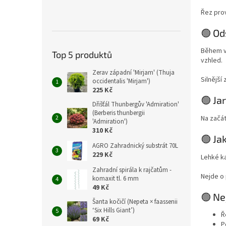
Řez pro
🟢 Od
Během v
Top 5 produktů
vzhled.
Zerav západní 'Mirjam' (Thuja
Silnější
occidentalis 'Mirjam')
225 Kč
🟢 Ja
Dřišťál Thunbergův 'Admiration'
(Berberis thunbergii
Na začá
'Admiration')
310 Kč
🟢 Ja
AGRO Zahradnický substrát 70L
229 Kč
Lehké ka
Zahradní spirála k rajčatům -
Nejde o 
komaxit tl. 6 mm
49 Kč
🟢 Ne
Šanta kočičí (Nepeta × faassenii
‘Six Hills Giant’)
Ř
69 Kč
P