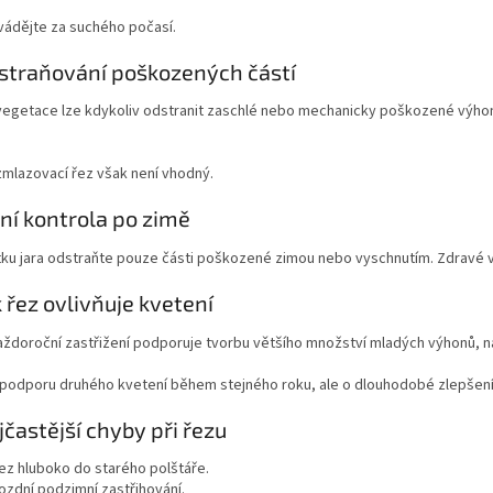
vádějte za suchého počasí.
straňování poškozených částí
egetace lze kdykoliv odstranit zaschlé nebo mechanicky poškozené výhonk
 zmlazovací řez však není vhodný.
rní kontrola po zimě
tku jara odstraňte pouze části poškozené zimou nebo vyschnutím. Zdravé 
k řez ovlivňuje kvetení
ždoroční zastřižení podporuje tvorbu většího množství mladých výhonů, na 
podporu druhého kvetení během stejného roku, ale o dlouhodobé zlepšení vi
jčastější chyby při řezu
ez hluboko do starého polštáře.
ozdní podzimní zastřihování.