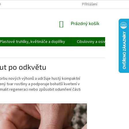
ORMULÁŘ PRO UPLATNĚNÍ REKLAMACE
REKLAMAČNÍ ŘÁD
Přihlášení
NÁKUPNÍ
Prázdný košík
KOŠÍK
Plastové truhlíky, květináče a doplňky
Cibuloviny a osivo
Speci
ut po odkvětu
orbu nových výhonů a udržuje hustý kompaktní
ný tvar rostliny a podporuje bohatší kvetení v
omalit regeneraci nebo způsobit odumření části