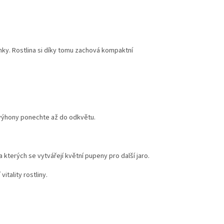
y. Rostlina si díky tomu zachová kompaktní
výhony ponechte až do odkvětu.
kterých se vytvářejí květní pupeny pro další jaro.
tality rostliny.