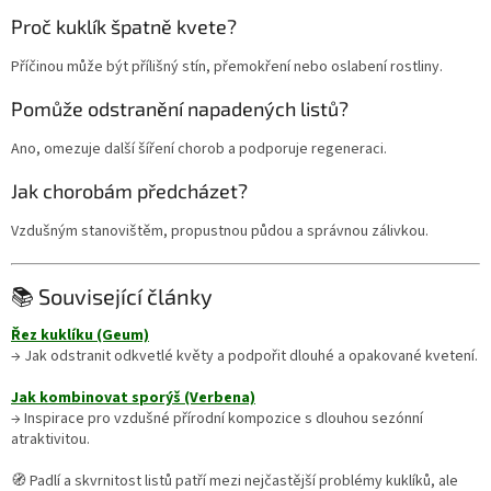
Proč kuklík špatně kvete?
Příčinou může být přílišný stín, přemokření nebo oslabení rostliny.
Pomůže odstranění napadených listů?
Ano, omezuje další šíření chorob a podporuje regeneraci.
Jak chorobám předcházet?
Vzdušným stanovištěm, propustnou půdou a správnou zálivkou.
📚 Související články
Řez kuklíku (Geum)
→ Jak odstranit odkvetlé květy a podpořit dlouhé a opakované kvetení.
Jak kombinovat sporýš (Verbena)
→ Inspirace pro vzdušné přírodní kompozice s dlouhou sezónní
atraktivitou.
🧭 Padlí a skvrnitost listů patří mezi nejčastější problémy kuklíků, ale