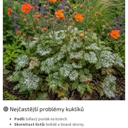
🟢 Nejčastější problémy kuklíků
Padlí:
bělavý povlak na listech.
Skvrnitost listů:
hnědé a tmavé skvrny.