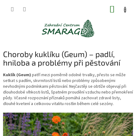
Přejít
NÁKUP
na
obsah
KOŠÍK
Choroby kuklíku (Geum) – padlí,
hniloba a problémy při pěstování
Kuklík (Geum)
patří mezi poměrně odolné trvalky, přesto se může
setkat s padlím, skvrnitostí listů nebo problémy způsobenými
nevhodnými podmínkami pěstování. Nejčastěji se obtíže objevují při
dlouhodobé vlhkosti listů, špatném proudění vzduchu nebo přemokření
půdy. Včasné rozpoznání příznaků pomáhá zachovat zdravé listy,
dlouhé kvetení a celkovou vitalitu rostlin během celé sezóny.