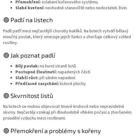
Přemokření:
oslabení kořenového systému.
Slabé kvetení:
nevhodné stanoviště nebo nedostatek živin.
🟢 Padlí na listech
Padlí patří mezi nejčastější choroby kuklíků. Na listech vytváří bělavý
moučný povlak, který omezuje jejich funkci a zhoršuje celkový vzhled
rostliny.
🟢 Jak poznat padlí
Bílý povlak:
na horní straně listů.
Postupné žloutnutí:
napadených částí.
Slabší růst:
při silném napadení.
Předčasné zasychání:
listové plochy.
🟢 Skvrnitost listů
Na listech se mohou objevovat tmavé kruhové nebo nepravidelné
skvrny. Nejčastěji vznikají při dlouhodobě vlhkém počasí a zhoršeném
proudění vzduchu mezi rostlinami.
🟢 Přemokření a problémy s kořeny