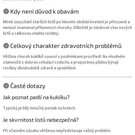
🟢 Kdy není důvod k obavám
Mírné zasychání starších listů po hlavním období kvetení je přirozené a
nemusí znamenat přítomnost choroby. Důležité je sledovat stav nových
listů a celkovou vitalitu rostliny.
🟢 Celkový charakter zdravotních problémů
Většina chorob kuklíků souvisí s podmínkami prostředí. Na vhodném
stanovišti s dobrou cirkulací vzduchu a propustnou půdou bývají
rostliny dlouhodobě zdravé a spolehlivé.
🟢 Časté dotazy
Jak poznat padlí na kuklíku?
Typický je bílý moučný povlak na listech.
Je skvrnitost listů nebezpečná?
Při včasném zásahu většinou nepředstavuje vážný problém.