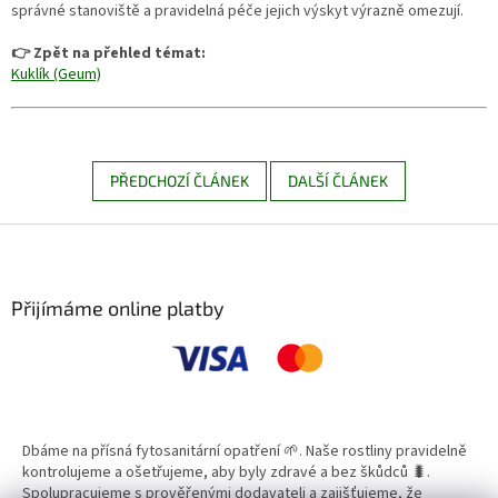
správné stanoviště a pravidelná péče jejich výskyt výrazně omezují.
👉 Zpět na přehled témat:
Kuklík (Geum)
PŘEDCHOZÍ ČLÁNEK
DALŠÍ ČLÁNEK
Z
á
p
a
Přijímáme online platby
t
í
Dbáme na přísná fytosanitární opatření 🌱. Naše rostliny pravidelně
kontrolujeme a ošetřujeme, aby byly zdravé a bez škůdců 🐛.
Spolupracujeme s prověřenými dodavateli a zajišťujeme, že