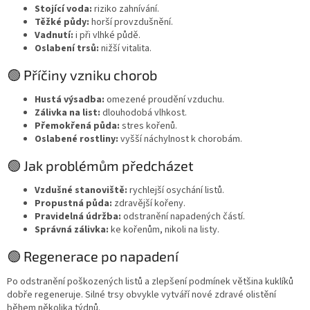
Stojící voda:
riziko zahnívání.
Těžké půdy:
horší provzdušnění.
Vadnutí:
i při vlhké půdě.
Oslabení trsů:
nižší vitalita.
🟢 Příčiny vzniku chorob
Hustá výsadba:
omezené proudění vzduchu.
Zálivka na list:
dlouhodobá vlhkost.
Přemokřená půda:
stres kořenů.
Oslabené rostliny:
vyšší náchylnost k chorobám.
🟢 Jak problémům předcházet
Vzdušné stanoviště:
rychlejší osychání listů.
Propustná půda:
zdravější kořeny.
Pravidelná údržba:
odstranění napadených částí.
Správná zálivka:
ke kořenům, nikoli na listy.
🟢 Regenerace po napadení
Po odstranění poškozených listů a zlepšení podmínek většina kuklíků
dobře regeneruje. Silné trsy obvykle vytváří nové zdravé olistění
během několika týdnů.