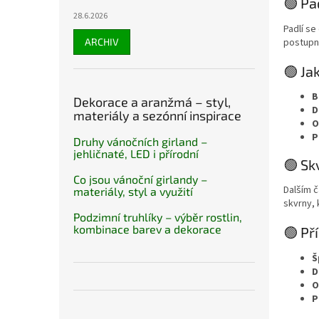
🟢 Pa
28.6.2026
Padlí se
postupně
ARCHIV
🟢 Ja
B
Dekorace a aranžmá – styl,
D
materiály a sezónní inspirace
O
P
Druhy vánočních girland –
jehličnaté, LED i přírodní
🟢 Sk
Co jsou vánoční girlandy –
Dalším 
materiály, styl a využití
skvrny,
Podzimní truhlíky – výběr rostlin,
kombinace barev a dekorace
🟢 Př
Š
D
O
P