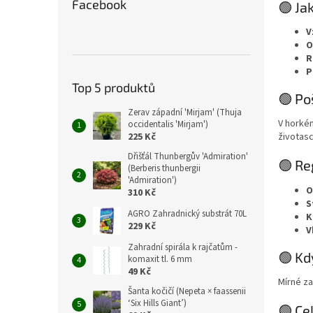
Facebook
🟢 Ja
V
O
R
P
Top 5 produktů
🟢 P
Zerav západní 'Mirjam' (Thuja
V horkém
occidentalis 'Mirjam')
225 Kč
životasc
Dřišťál Thunbergův 'Admiration'
🟢 Re
(Berberis thunbergii
'Admiration')
O
310 Kč
S
AGRO Zahradnický substrát 70L
K
229 Kč
V
Zahradní spirála k rajčatům -
🟢 Kd
komaxit tl. 6 mm
49 Kč
Mírné za
Šanta kočičí (Nepeta × faassenii
‘Six Hills Giant’)
🟢 Ce