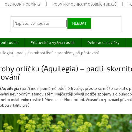
OBCHODNÍ PODMÍNKY
PODMÍNKY OCHRANY OSOBNÍCH ÚDAJŮ
F
HLEDAT
ent rostlin
Pěstování a výživa rostlin
Dekorace a svíčky
ilegia) – padlí, skvrnitost listů a problémy při pěstování
oby orlíčku (Aquilegia) – padlí, skvrnit
tování
 (Aquilegia)
patří mezi poměrně odolné trvalky, přesto se může setkat s pa
nými nevhodným stanovištěm. Nejčastěji bývají potíže spojeny s dlouhodo
 nebo oslabením rostlin během suchého období. Včasné rozpoznání příznak
bou vitalitu trsů.