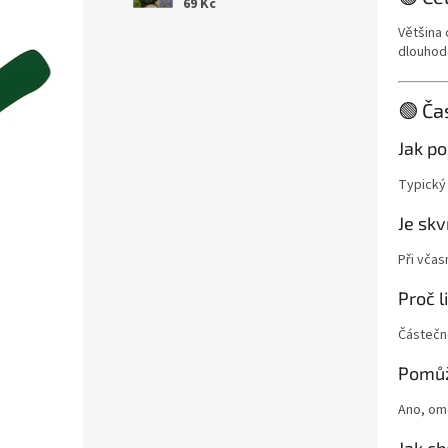
69 Kč
Většina 
dlouhod
🟢 Ča
Jak po
Typický 
Je skv
Při vča
Proč l
Částečné
Pomůž
Ano, ome