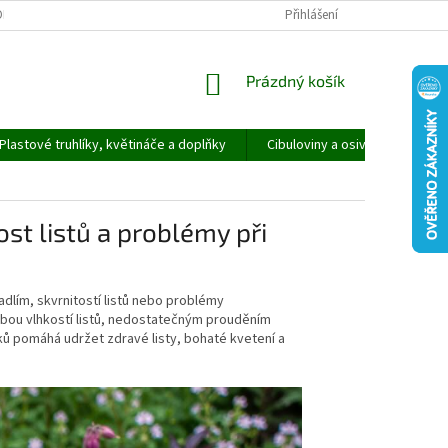
ORMULÁŘ PRO UPLATNĚNÍ REKLAMACE
REKLAMAČNÍ ŘÁD
Přihlášení
NÁKUPNÍ
Prázdný košík
KOŠÍK
Plastové truhlíky, květináče a doplňky
Cibuloviny a osivo
Speci
ost listů a problémy při
dlím, skvrnitostí listů nebo problémy
bou vlhkostí listů, nedostatečným prouděním
ů pomáhá udržet zdravé listy, bohaté kvetení a