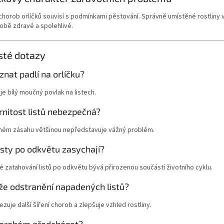
chorob orlíčků souvisí s podmínkami pěstování. Správně umístěné rostliny
obě zdravé a spolehlivé.
sté dotazy
znat padlí na orlíčku?
je bílý moučný povlak na listech.
rnitost listů nebezpečná?
sném zásahu většinou nepředstavuje vážný problém.
isty po odkvětu zasychají?
 zatahování listů po odkvětu bývá přirozenou součástí životního cyklu.
e odstranění napadených listů?
zuje další šíření chorob a zlepšuje vzhled rostliny.