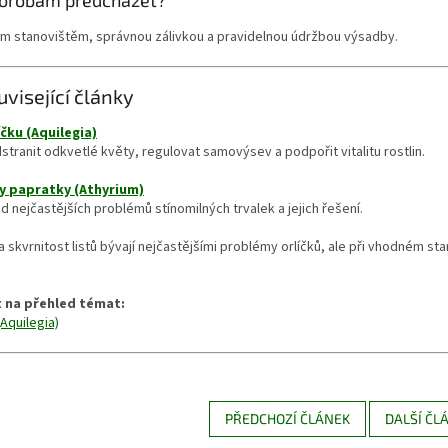
horobám předcházet?
m stanovištěm, správnou zálivkou a pravidelnou údržbou výsadby.
uvisející články
íčku (Aquilegia)
stranit odkvetlé květy, regulovat samovýsev a podpořit vitalitu rostlin.
y papratky (Athyrium)
d nejčastějších problémů stínomilných trvalek a jejich řešení.
 a skvrnitost listů bývají nejčastějšími problémy orlíčků, ale při vhodném sta
 na přehled témat:
(Aquilegia)
PŘEDCHOZÍ ČLÁNEK
DALŠÍ ČL