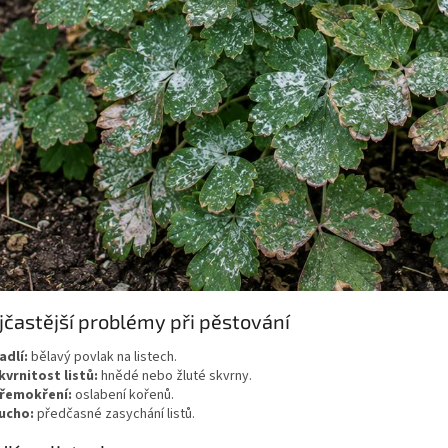
jčastější problémy při pěstování
adlí:
bělavý povlak na listech.
kvrnitost listů:
hnědé nebo žluté skvrny.
řemokření:
oslabení kořenů.
ucho:
předčasné zasychání listů.