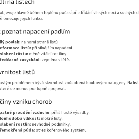
dlí na listech
 objevuje hlavně během teplého počasí při střídání vlhkých nocí a suchých d
 omezuje jejich funkci.
k poznat napadení padlím
ílý povlak:
na horní straně listů.
eformace listů:
při silnějším napadení.
slabení růstu:
méně vitální rostliny.
ředčasné zasychání:
zejména v létě.
vrnitost listů
častým problémem bývá skvrnitost způsobená houbovými patogeny. Na list
 které se mohou postupně spojovat.
íčiny vzniku chorob
patné proudění vzduchu:
příliš husté výsadby.
louhodobá vlhkost:
mokré listy.
slabení rostlin:
nevhodné podmínky.
řemokřená půda:
stres kořenového systému.