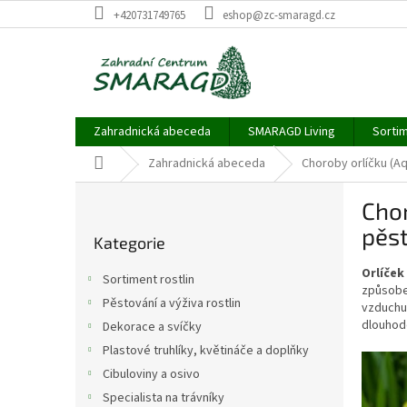
Přejít
+420731749765
eshop@zc-smaragd.cz
na
obsah
Zahradnická abeceda
SMARAGD Living
Sortim
Domů
Zahradnická abeceda
Choroby orlíčku (Aqu
P
Chor
o
Přeskočit
s
pěs
Kategorie
kategorie
t
r
Orlíček
Sortiment rostlin
a
způsobe
Pěstování a výživa rostlin
vzduchu
n
dlouhodo
Dekorace a svíčky
n
í
Plastové truhlíky, květináče a doplňky
p
Cibuloviny a osivo
a
Specialista na trávníky