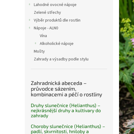
n
Lahodné ovocné nápoje
e
Zelené střechy
l
Výběr produktů dle rostlin
Nápoje - ALN0
Vína
Alkoholické nápoje
Mošty
Zahrady a výsadby podle stylu
Zahradnická abeceda –
průvodce sázením,
kombinacemi a péčí o rostliny
Druhy slunečnice (Helianthus) –
nejkrásnější druhy a kultivary do
zahrady
Choroby slunečnice (Helianthus) –
padlí, skvrnitosti, hniloby a