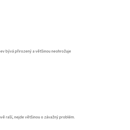
jev bývá přirozený a většinou neohrožuje
ravě raší, nejde většinou o závažný problém.