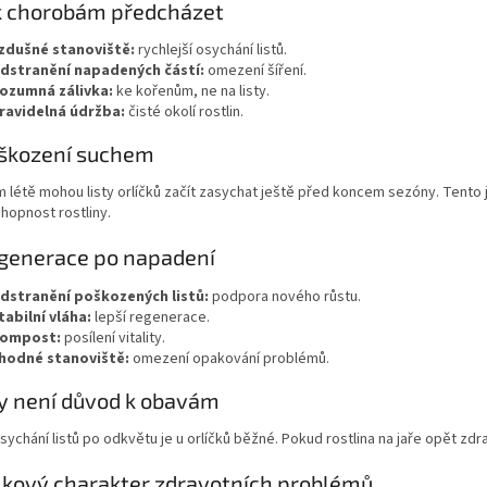
k chorobám předcházet
zdušné stanoviště:
rychlejší osychání listů.
dstranění napadených částí:
omezení šíření.
ozumná zálivka:
ke kořenům, ne na listy.
ravidelná údržba:
čisté okolí rostlin.
oškození suchem
 létě mohou listy orlíčků začít zasychat ještě před koncem sezóny. Tento 
hopnost rostliny.
generace po napadení
dstranění poškozených listů:
podpora nového růstu.
tabilní vláha:
lepší regenerace.
ompost:
posílení vitality.
hodné stanoviště:
omezení opakování problémů.
y není důvod k obavám
sychání listů po odkvětu je u orlíčků běžné. Pokud rostlina na jaře opět zd
lkový charakter zdravotních problémů