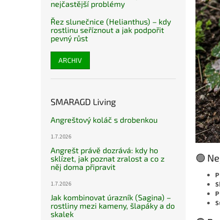
nejčastější problémy
Řez slunečnice (Helianthus) – kdy
rostlinu seříznout a jak podpořit
pevný růst
ARCHIV
SMARAGD Living
Angreštový koláč s drobenkou
1.7.2026
Angrešt právě dozrává: kdy ho
🟢 Ne
sklízet, jak poznat zralost a co z
něj doma připravit
P
1.7.2026
S
P
Jak kombinovat úrazník (Sagina) –
S
rostliny mezi kameny, šlapáky a do
skalek