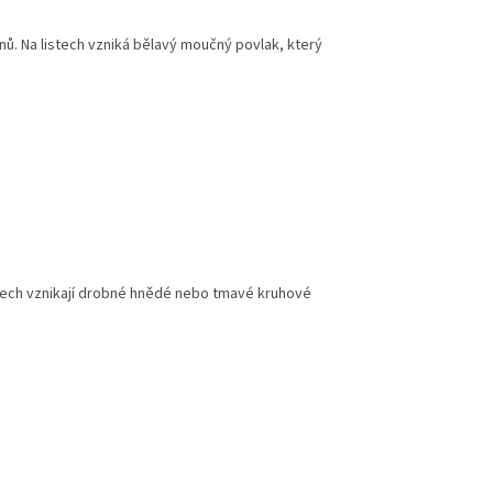
nů. Na listech vzniká bělavý moučný povlak, který
ech vznikají drobné hnědé nebo tmavé kruhové