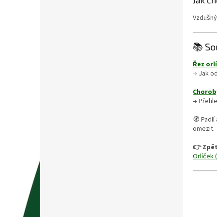
Jak c
Vzdušný
📚 So
Řez orl
→ Jak od
Chorob
→ Přehle
🧭 Padlí
omezit.
👉 Zpět
Orlíček 