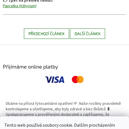
👉 Zpět na přehled témat:
Papratka (Athyrium)
PŘEDCHOZÍ ČLÁNEK
DALŠÍ ČLÁNEK
Z
á
p
a
Přijímáme online platby
t
í
Dbáme na přísná fytosanitární opatření 🌱. Naše rostliny pravidelně
kontrolujeme a ošetřujeme, aby byly zdravé a bez škůdců 🐛.
Spolupracujeme s prověřenými dodavateli a zajišťujeme, že
všechny produkty splňují vysoké standardy kvality.
Tento web používá soubory cookie. Dalším procházením