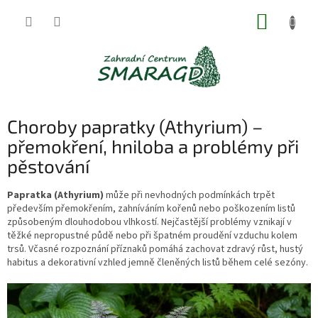
Přejít
NÁKUP
na
obsah
KOŠÍK
Choroby papratky (Athyrium) –
přemokření, hniloba a problémy při
pěstování
Papratka (Athyrium)
může při nevhodných podmínkách trpět
především přemokřením, zahníváním kořenů nebo poškozením listů
způsobeným dlouhodobou vlhkostí. Nejčastější problémy vznikají v
těžké nepropustné půdě nebo při špatném proudění vzduchu kolem
trsů. Včasné rozpoznání příznaků pomáhá zachovat zdravý růst, hustý
habitus a dekorativní vzhled jemně členěných listů během celé sezóny.