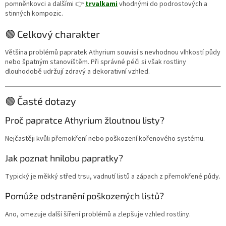
pomněnkovci a dalšími 👉
trvalkami
vhodnými do podrostových a
stinných kompozic.
🟢 Celkový charakter
Většina problémů papratek Athyrium souvisí s nevhodnou vlhkostí půdy
nebo špatným stanovištěm. Při správné péči si však rostliny
dlouhodobě udržují zdravý a dekorativní vzhled.
🟢 Časté dotazy
Proč papratce Athyrium žloutnou listy?
Nejčastěji kvůli přemokření nebo poškození kořenového systému.
Jak poznat hnilobu papratky?
Typický je měkký střed trsu, vadnutí listů a zápach z přemokřené půdy.
Pomůže odstranění poškozených listů?
Ano, omezuje další šíření problémů a zlepšuje vzhled rostliny.