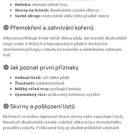
Hniloba:
uhnívání středu trsu.
Skvrny na listech:
dlouhodobá vysoká vlhkost.
Suché okraje:
nedostatek vláhy nebo prudké slunce.
🟢 Přemokření a zahnívání kořenů
Athyrium potřebuje trvale mírně vlhkou půdu, ale nesnáší dlouhodobě
stojící vodu. V těžkých a nepropustných půdách dochází ke
zhoršenému přístupu vzduchu ke kořenům a následnému zahnívání
trsů.
🟢 Jak poznat první příznaky
Vadnutí listů:
i při vlhké půdě.
Žloutnutí:
oslabení kořenů.
Měkký střed trsu:
počínající hniloba.
Zpomalený růst:
poškozený kořenový systém.
🟢 Skvrny a poškození listů
Na listech se mohou objevovat tmavé skvrny nebo zasychající části,
hlavně při dlouhodobě vysoké vzdušné vlhkosti bez dostatečného
proudění vzduchu. Poškozené listy je vhodné průběžně odstranit.