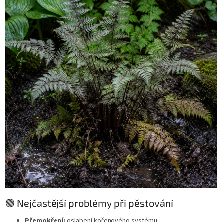
🟢 Nejčastější problémy při pěstování
Přemokření:
oslabení kořenového systému.