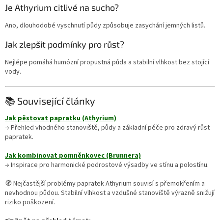
Je Athyrium citlivé na sucho?
Ano, dlouhodobé vyschnutí půdy způsobuje zasychání jemných listů.
Jak zlepšit podmínky pro růst?
Nejlépe pomáhá humózní propustná půda a stabilní vlhkost bez stojící
vody.
📚 Související články
Jak pěstovat papratku (Athyrium)
→ Přehled vhodného stanoviště, půdy a základní péče pro zdravý růst
papratek.
Jak kombinovat pomněnkovec (Brunnera)
→ Inspirace pro harmonické podrostové výsadby ve stínu a polostínu.
🧭 Nejčastější problémy papratek Athyrium souvisí s přemokřením a
nevhodnou půdou. Stabilní vlhkost a vzdušné stanoviště výrazně snižují
riziko poškození.