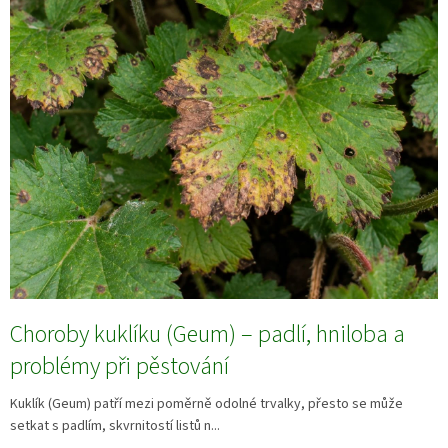
Choroby kuklíku (Geum) – padlí, hniloba a
problémy při pěstování
Kuklík (Geum) patří mezi poměrně odolné trvalky, přesto se může
setkat s padlím, skvrnitostí listů n...