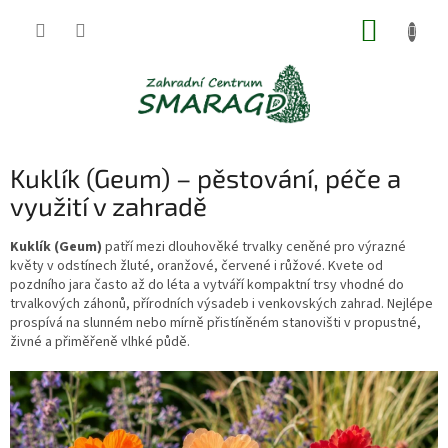
Přejít
NÁKUP
na
obsah
KOŠÍK
Kuklík (Geum) – pěstování, péče a
využití v zahradě
Kuklík (Geum)
patří mezi dlouhověké trvalky ceněné pro výrazné
květy v odstínech žluté, oranžové, červené i růžové. Kvete od
pozdního jara často až do léta a vytváří kompaktní trsy vhodné do
trvalkových záhonů, přírodních výsadeb i venkovských zahrad. Nejlépe
prospívá na slunném nebo mírně přistíněném stanovišti v propustné,
živné a přiměřeně vlhké půdě.
V
ý
p
i