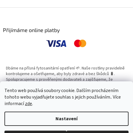
v
l
Z
á
á
d
p
a
a
Přijímáme online platby
c
t
í
í
p
r
v
k
y
Dbáme na přísná fytosanitární opatření 🌱. Naše rostliny pravidelně
v
kontrolujeme a ošetřujeme, aby byly zdravé a bez škůdců 🐛.
ý
Spolupracujeme s prověřenými dodavateli a zajišťujeme, že
p
všechny produkty splňují vysoké standardy kvality.
i
Tento web používá soubory cookie. Dalším procházením
s
tohoto webu vyjadřujete souhlas s jejich používáním.. Více
u
informací
zde
.
Vytvořil Shoptet
Nastavení
Copyright 2026
Zahradní Centrum SMARAGD
. Všechna práva