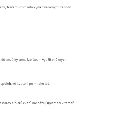
ami, travami i romantickými trvalkovými záhony.
 90 cm. Díky tomu lze Geum využít v různých
a spolehlivé kvetení po mnoho let.
ále barev a tvarů květů nacházejí uplatnění v téměř