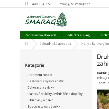
Přejít
+420731749765
eshop@zc-smaragd.cz
na
obsah
Zahradnická abeceda
SMARAGD Living
Sortim
Domů
Zahradnická abeceda
Druhy a kultivary k
P
Druh
o
Přeskočit
s
zah
Kategorie
kategorie
t
r
Kuklík 
Sortiment rostlin
a
existují
Pěstování a výživa rostlin
nejcenn
n
Dekorace a svíčky
n
í
Plastové truhlíky, květináče a doplňky
p
Cibuloviny a osivo
a
Specialista na trávníky