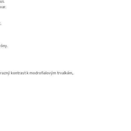
us.
var.
.
óny.
výrazný kontrast k modrofialovým trvalkám,