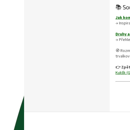
📚 So
Jak ko
→ Inspir
Druhy a
→ Přehle
🧭 Rozm
trvalko
👉 Zpět
Kuklík (
Z
á
p