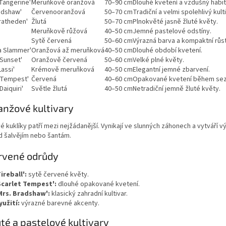
 Tangerine'
Meruňkově oranžová
70–90 cm
Dlouhé kvetení a vzdušný habit
adshaw'
Červenooranžová
50–70 cm
Tradiční a velmi spolehlivý kulti
ratheden'
Žlutá
50–70 cm
Plnokvěté jasně žluté květy.
Meruňkově růžová
40–50 cm
Jemné pastelové odstíny.
Sytě červená
50–60 cm
Výrazná barva a kompaktní růst
a Slammer'
Oranžová až meruňková
40–50 cm
Dlouhé období kvetení.
 Sunset'
Oranžově červená
50–60 cm
Velké plné květy.
assi'
Krémově meruňková
40–50 cm
Elegantní jemné zbarvení.
t Tempest'
Červená
40–60 cm
Opakované kvetení během sez
Daiquiri'
Světle žlutá
40–50 cm
Netradiční jemně žluté květy.
anžové kultivary
 kuklíky patří mezi nejžádanější. Vynikají ve slunných záhonech a vytváří 
d šalvějím nebo šantám.
rvené odrůdy
Fireball':
sytě červené květy.
Scarlet Tempest':
dlouhé opakované kvetení.
Mrs. Bradshaw':
klasický zahradní kultivar.
yužití:
výrazné barevné akcenty.
uté a pastelové kultivary