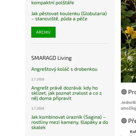
kompaktní polštáře
Jak pěstovat koulenku (Globularia)
– stanoviště, půda a péče
ARCHIV
SMARAGD Living
Angreštový koláč s drobenkou
1.7.2026
Angrešt právě dozrává: kdy ho
🟢 Pr
sklízet, jak poznat zralost a co z
něj doma připravit
Jednotli
umožňuje
1.7.2026
Jak kombinovat úrazník (Sagina) –
🟢 Př
rostliny mezi kameny, šlapáky a do
skalek
Kul