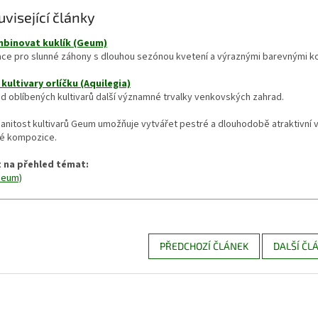
uvisející články
mbinovat kuklík (Geum)
ace pro slunné záhony s dlouhou sezónou kvetení a výraznými barevnými ko
 kultivary orlíčku (Aquilegia)
d oblíbených kultivarů další významné trvalky venkovských zahrad.
anitost kultivarů Geum umožňuje vytvářet pestré a dlouhodobě atraktivní 
vé kompozice.
 na přehled témat:
Geum)
PŘEDCHOZÍ ČLÁNEK
DALŠÍ ČL