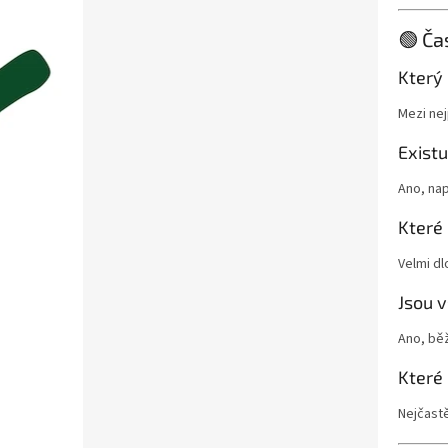
🟢 Ča
Který
Mezi nej
Existu
Ano, nap
Které
Velmi dl
Jsou 
Ano, bě
Které
Nejčastěj