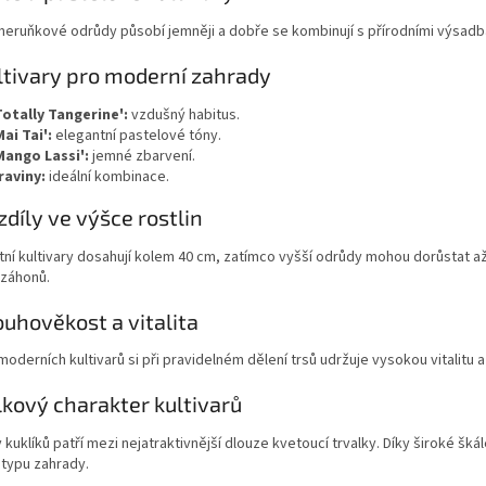
meruňkové odrůdy působí jemněji a dobře se kombinují s přírodními výsadb
ltivary pro moderní zahrady
Totally Tangerine':
vzdušný habitus.
Mai Tai':
elegantní pastelové tóny.
Mango Lassi':
jemné zbarvení.
raviny:
ideální kombinace.
zdíly ve výšce rostlin
í kultivary dosahují kolem 40 cm, zatímco vyšší odrůdy mohou dorůstat až
 záhonů.
ouhověkost a vitalita
moderních kultivarů si při pravidelném dělení trsů udržuje vysokou vitalitu 
lkový charakter kultivarů
y kuklíků patří mezi nejatraktivnější dlouze kvetoucí trvalky. Díky široké šk
typu zahrady.