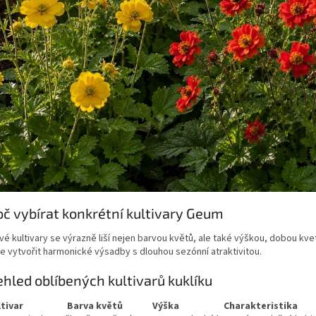
oč vybírat konkrétní kultivary Geum
vé kultivary se výrazně liší nejen barvou květů, ale také výškou, dobou k
 vytvořit harmonické výsadby s dlouhou sezónní atraktivitou.
ehled oblíbených kultivarů kuklíku
tivar
Barva květů
Výška
Charakteristika