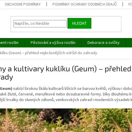
OBCHODNÍ PODMÍNKY
PODMÍNKY OCHRANY OSOBNÍCH ÚDAJŮ
F
HLEDAT
ent rostlin
Pěstování a výživa rostlin
Dekorace a svíčky
uklíku (Geum) – přehled nejkrásnějších odrůd do zahrady
y a kultivary kuklíku (Geum) – přehle
rady
(Geum)
nabízí širokou škálu kultivarů lišících se barvou květů, výškou i do
 také žluté, červené, meruňkové nebo dvoubarevné formy. Díky dlouhému kv
ější trvalky do slunných záhonů, venkovských zahrad i moderních výsadeb