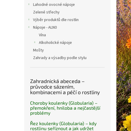
n
Lahodné ovocné nápoje
e
Zelené střechy
l
Výběr produktů dle rostlin
Nápoje - ALN0
Vína
Alkoholické nápoje
Mošty
Zahrady a výsadby podle stylu
Zahradnická abeceda –
průvodce sázením,
kombinacemi a péčí o rostliny
Choroby koulenky (Globularia) –
přemokření, hniloba a nejčastější
problémy
Řez koulenky (Globularia) – kdy
rostlinu seříznout a jak udržet