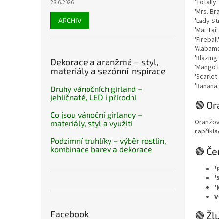
'Totally
28.6.2026
'Mrs. Br
ARCHIV
'Lady St
'Mai Tai'
'Fireball'
'Alabam
'Blazing
Dekorace a aranžmá – styl,
'Mango L
materiály a sezónní inspirace
'Scarle
'Banana 
Druhy vánočních girland –
jehličnaté, LED i přírodní
🟢 Or
Co jsou vánoční girlandy –
Oranžové
materiály, styl a využití
napříkla
Podzimní truhlíky – výběr rostlin,
kombinace barev a dekorace
🟢 Če
'
'
'
V
Facebook
🟢 Žl