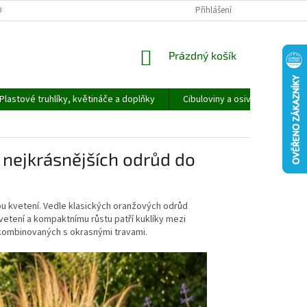
ORMULÁŘ PRO UPLATNĚNÍ REKLAMACE
REKLAMAČNÍ ŘÁD
Přihlášení
NÁKUPNÍ
Prázdný košík
KOŠÍK
Plastové truhlíky, květináče a doplňky
Cibuloviny a osivo
Speci
d nejkrásnějších odrůd do
bou kvetení. Vedle klasických oranžových odrůd
etení a kompaktnímu růstu patří kuklíky mezi
 kombinovaných s okrasnými travami.