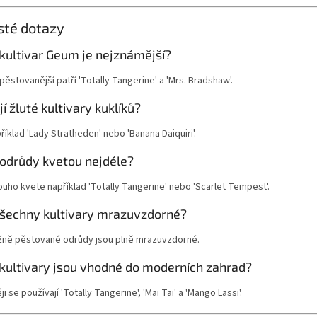
sté dotazy
 kultivar Geum je nejznámější?
pěstovanější patří 'Totally Tangerine' a 'Mrs. Bradshaw'.
jí žluté kultivary kuklíků?
říklad 'Lady Stratheden' nebo 'Banana Daiquiri'.
 odrůdy kvetou nejdéle?
ouho kvete například 'Totally Tangerine' nebo 'Scarlet Tempest'.
všechny kultivary mrazuvzdorné?
žně pěstované odrůdy jsou plně mrazuvzdorné.
 kultivary jsou vhodné do moderních zahrad?
i se používají 'Totally Tangerine', 'Mai Tai' a 'Mango Lassi'.