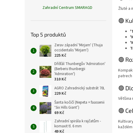
Zahradní Centrum SMARAGD
Žluté a 
🟢 Ku
'
Top 5 produktů
'
'
Zerav západní 'Mirjam' (Thuja
T
occidentalis 'Mirjam')
225 Kč
🟢 Ro
Dřišťál Thunbergův 'Admiration'
(Berberis thunbergii
Kompaktn
'Admiration')
patrech
310 Kč
🟢 Dl
AGRO Zahradnický substrát 70L
229 Kč
Většina 
Šanta kočičí (Nepeta × faassenii
‘Six Hills Giant’)
🟢 Ce
69 Kč
Kultivar
Zahradní spirála k rajčatům -
komaxit tl. 6 mm
každém 
49 Kč