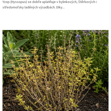
Yzop (Hyssopus) se dobře uplatňuje v bylinkových, štěrkových i
středomořsky laděných výsadbách. Díky...