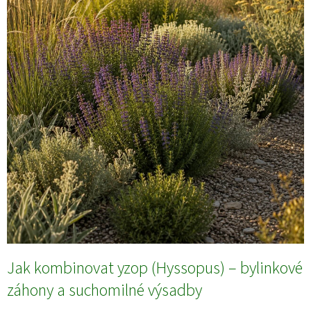
s
č
l
á
n
k
ů
Jak kombinovat yzop (Hyssopus) – bylinkové
záhony a suchomilné výsadby