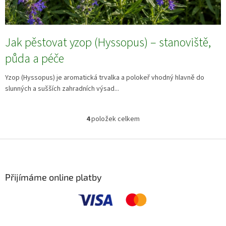
Jak pěstovat yzop (Hyssopus) – stanoviště,
půda a péče
Yzop (Hyssopus) je aromatická trvalka a polokeř vhodný hlavně do
slunných a sušších zahradních výsad...
4
položek celkem
O
v
l
Z
á
á
d
p
a
a
Přijímáme online platby
c
t
í
í
p
r
v