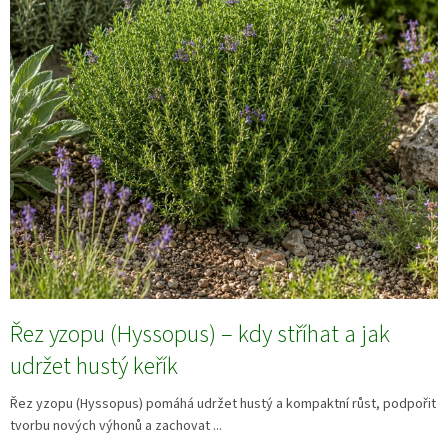
Řez yzopu (Hyssopus) – kdy stříhat a jak
udržet hustý keřík
Řez yzopu (Hyssopus) pomáhá udržet hustý a kompaktní růst, podpořit
tvorbu nových výhonů a zachovat ...