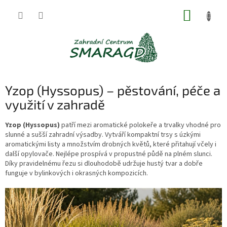
Přejít
NÁKUP
na
obsah
KOŠÍK
Yzop (Hyssopus) – pěstování, péče a
využití v zahradě
Yzop (Hyssopus)
patří mezi aromatické polokeře a trvalky vhodné pro
slunné a sušší zahradní výsadby. Vytváří kompaktní trsy s úzkými
aromatickými listy a množstvím drobných květů, které přitahují včely i
další opylovače. Nejlépe prospívá v propustné půdě na plném slunci.
Díky pravidelnému řezu si dlouhodobě udržuje hustý tvar a dobře
funguje v bylinkových i okrasných kompozicích.
V
ý
p
i