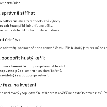
kompaktní růst.
k správně stříhat
o odkvětu:
lehce zkrátit odkvetlé výhony.
ozsah řezu:
přibližně o třetinu délky.
ozor:
nestříhat hluboko do starého dřeva.
rní údržba
se odstraňují poškozené nebo namrzlé části. Příliš hluboký jarní řez může zp
k podpořit hustý keřík
lunné stanoviště:
podporuje kompaktní růst.
ropustná půda:
omezuje oslabení kořenů.
ravidelný řez:
podporuje větvení.
iv řezu na kvetení
ně udržovaný yzop vytváří hustší porost a větší množství květních klasů.