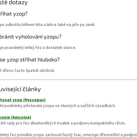
sté dotazy
říhat yzop?
po odkvětu během léta a lehce také na jaře po zimě.
abránit vyholování yzopu?
 je pravidelný lehký řez a dostatek slunce.
se yzop stříhat hluboko?
é dřevo často špatně obrůstá.
uvisející články
tovat yzop (Hyssopus)
dní podmínky pěstování yzopu ve slunných a sušších výsadbách.
sonie (Amsonia)
cké rady pro řez dlouhověkých trvalek a podporu kompaktního růstu.
idelný řez pomáhá yzopu zachovat hustý tvar, omezuje dřevnatění a podpo