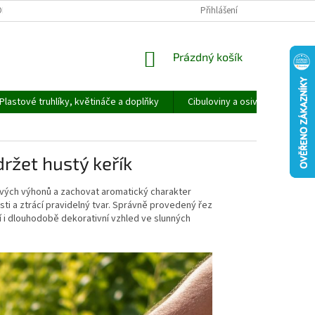
ORMULÁŘ PRO UPLATNĚNÍ REKLAMACE
REKLAMAČNÍ ŘÁD
Přihlášení
NÁKUPNÍ
Prázdný košík
KOŠÍK
Plastové truhlíky, květináče a doplňky
Cibuloviny a osivo
Speci
držet hustý keřík
vých výhonů a zachovat aromatický charakter
ti a ztrácí pravidelný tvar. Správně provedený řez
i dlouhodobě dekorativní vzhled ve slunných