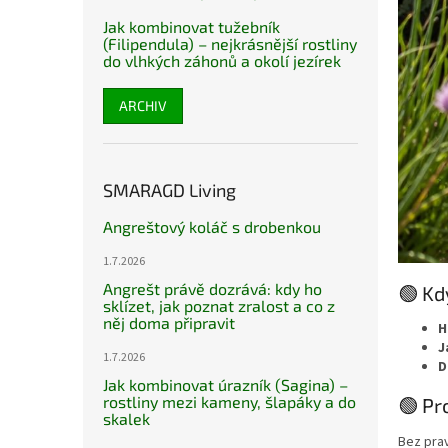
Jak kombinovat tužebník
(Filipendula) – nejkrásnější rostliny
do vlhkých záhonů a okolí jezírek
ARCHIV
SMARAGD Living
Angreštový koláč s drobenkou
1.7.2026
Angrešt právě dozrává: kdy ho
🟢 Kd
sklízet, jak poznat zralost a co z
něj doma připravit
H
J
1.7.2026
D
Jak kombinovat úrazník (Sagina) –
rostliny mezi kameny, šlapáky a do
🟢 Pr
skalek
Bez prav