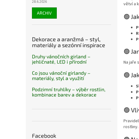
28.6.2026
větví a 
ARCHIV
🟢 Ja
P
R
Dekorace a aranžmá – styl,
P
materiály a sezónní inspirace
🟢 Ja
Druhy vánočních girland –
jehličnaté, LED i přírodní
Na jaře 
Co jsou vánoční girlandy –
🟢 Ja
materiály, styl a využití
S
Podzimní truhlíky – výběr rostlin,
P
kombinace barev a dekorace
P
🟢 Vl
Pravidel
rostliny.
Facebook