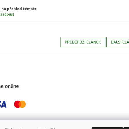
 na přehled témat:
yssopus)
PŘEDCHOZÍ ČLÁNEK
DALŠÍ ČL
e online
 pravidelně kontrolujeme a ošetřujeme, aby byly zdravé a bez škůdců 🐛. S