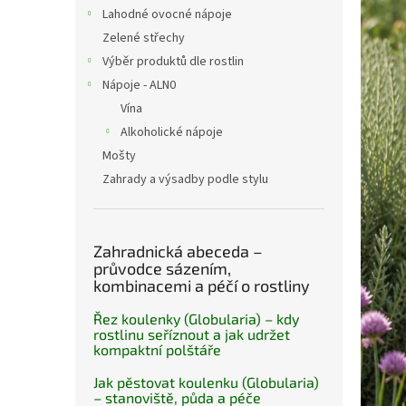
n
Lahodné ovocné nápoje
e
Zelené střechy
l
Výběr produktů dle rostlin
Nápoje - ALN0
Vína
Alkoholické nápoje
Mošty
Zahrady a výsadby podle stylu
Zahradnická abeceda –
průvodce sázením,
kombinacemi a péčí o rostliny
Řez koulenky (Globularia) – kdy
rostlinu seříznout a jak udržet
kompaktní polštáře
Jak pěstovat koulenku (Globularia)
– stanoviště, půda a péče