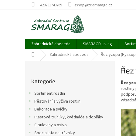
Přejít
+420731749765
eshop@zc-smaragd.cz
na
obsah
Zahradnická abeceda
SMARAGD Living
Sortim
Domů
Zahradnická abeceda
Řez yzopu (Hyssopus
P
Řez 
o
Přeskočit
s
Kategorie
kategorie
Řez yz
t
rostliny
r
Sortiment rostlin
podporu
a
výsadbá
Pěstování a výživa rostlin
n
Dekorace a svíčky
n
í
Plastové truhlíky, květináče a doplňky
p
Cibuloviny a osivo
a
Specialista na trávníky