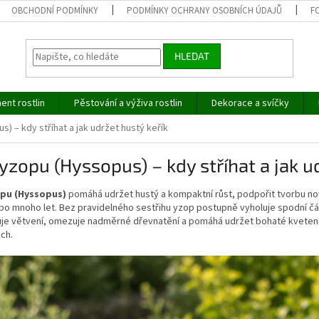
OBCHODNÍ PODMÍNKY
PODMÍNKY OCHRANY OSOBNÍCH ÚDAJŮ
F
HLEDAT
ent rostlin
Pěstování a výživa rostlin
Dekorace a svíčky
) – kdy stříhat a jak udržet hustý keřík
yzopu (Hyssopus) – kdy stříhat a jak u
opu (Hyssopus)
pomáhá udržet hustý a kompaktní růst, podpořit tvorbu no
 po mnoho let. Bez pravidelného sestřihu yzop postupně vyholuje spodní čás
je větvení, omezuje nadměrné dřevnatění a pomáhá udržet bohaté kvetení 
ch.