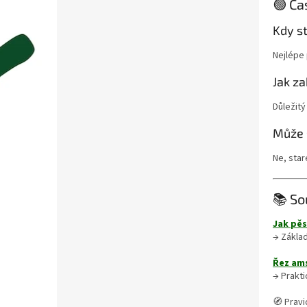
🟢 Ča
Kdy st
Nejlépe 
Jak z
Důležitý
Může 
Ne, star
📚 So
Jak pěs
→ Zákla
Řez am
→ Prakti
🧭 Prav