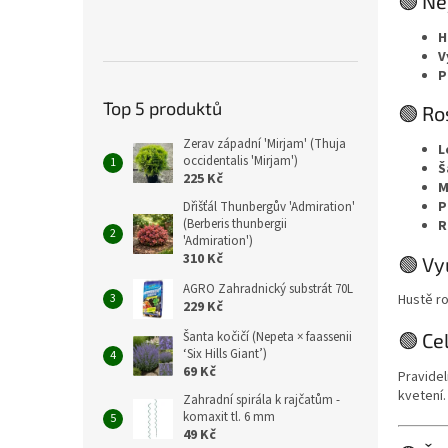
🟢 Ne
H
V
P
Top 5 produktů
🟢 Ro
Zerav západní 'Mirjam' (Thuja
L
occidentalis 'Mirjam')
Š
225 Kč
M
P
Dřišťál Thunbergův 'Admiration'
(Berberis thunbergii
R
'Admiration')
310 Kč
🟢 Vy
AGRO Zahradnický substrát 70L
Hustě ro
229 Kč
Šanta kočičí (Nepeta × faassenii
🟢 Ce
‘Six Hills Giant’)
69 Kč
Pravidel
kvetení.
Zahradní spirála k rajčatům -
komaxit tl. 6 mm
49 Kč