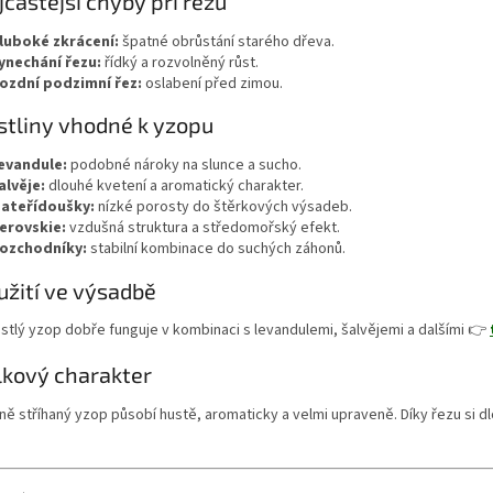
jčastější chyby při řezu
luboké zkrácení:
špatné obrůstání starého dřeva.
ynechání řezu:
řídký a rozvolněný růst.
ozdní podzimní řez:
oslabení před zimou.
stliny vhodné k yzopu
evandule:
podobné nároky na slunce a sucho.
alvěje:
dlouhé kvetení a aromatický charakter.
ateřídoušky:
nízké porosty do štěrkových výsadeb.
erovskie:
vzdušná struktura a středomořský efekt.
ozchodníky:
stabilní kombinace do suchých záhonů.
užití ve výsadbě
stlý yzop dobře funguje v kombinaci s levandulemi, šalvějemi a dalšími 👉
lkový charakter
ně stříhaný yzop působí hustě, aromaticky a velmi upraveně. Díky řezu si