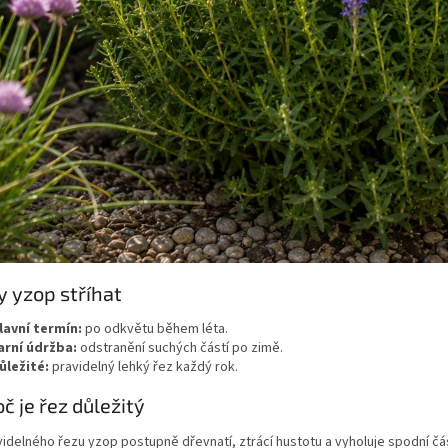
y yzop stříhat
lavní termín:
po odkvětu během léta.
arní údržba:
odstranění suchých částí po zimě.
ůležité:
pravidelný lehký řez každý rok.
oč je řez důležitý
idelného řezu yzop postupně dřevnatí, ztrácí hustotu a vyholuje spodní č