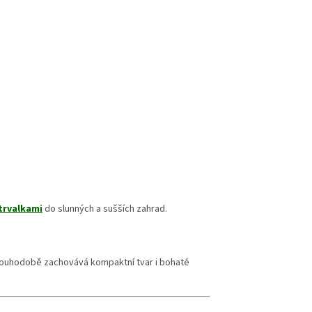
trvalkami
do slunných a sušších zahrad.
 dlouhodobě zachovává kompaktní tvar i bohaté