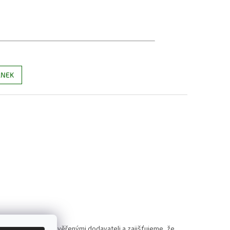
ÁNEK
polupracujeme s prověřenými dodavateli a zajišťujeme, že