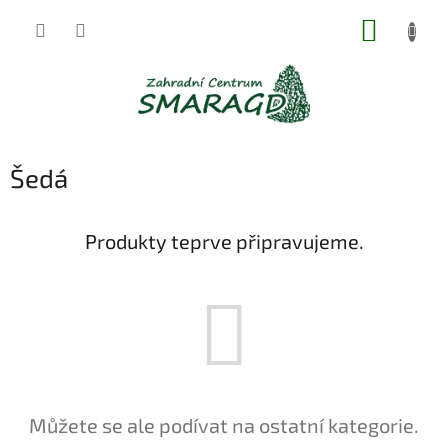
Přejít
NÁKUP
na
obsah
KOŠÍK
Šedá
Produkty teprve připravujeme.
Můžete se ale podívat na ostatní kategorie.