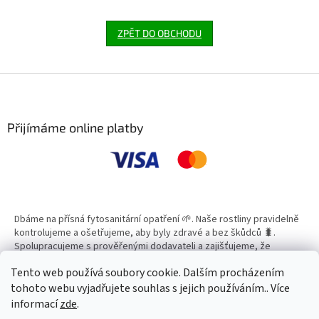
ZPĚT DO OBCHODU
Z
á
p
a
Přijímáme online platby
t
í
Dbáme na přísná fytosanitární opatření 🌱. Naše rostliny pravidelně
kontrolujeme a ošetřujeme, aby byly zdravé a bez škůdců 🐛.
Spolupracujeme s prověřenými dodavateli a zajišťujeme, že
všechny produkty splňují vysoké standardy kvality.
Tento web používá soubory cookie. Dalším procházením
tohoto webu vyjadřujete souhlas s jejich používáním.. Více
informací
zde
.