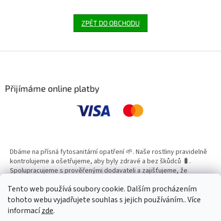
ZPĚT DO OBCHODU
Z
á
p
a
Přijímáme online platby
t
í
Dbáme na přísná fytosanitární opatření 🌱. Naše rostliny pravidelně
kontrolujeme a ošetřujeme, aby byly zdravé a bez škůdců 🐛.
Spolupracujeme s prověřenými dodavateli a zajišťujeme, že
všechny produkty splňují vysoké standardy kvality.
Tento web používá soubory cookie. Dalším procházením
tohoto webu vyjadřujete souhlas s jejich používáním.. Více
informací
zde
.