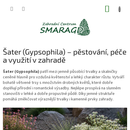
Přejít
NÁKUP
na
obsah
KOŠÍK
Šater (Gypsophila) – pěstování, péče
a využití v zahradě
Šater (Gypsophila)
patří mezi jemně působící trvalky a skalničky
ceněné hlavně pro vzdušná květenství a lehký charakter růstu. Vytváří
bohatě větvené trsy s množstvím drobných květů, které dobře
doplňují přírodní i romantické výsadby. Nejlépe prospívá na slunném
stanovišti v lehké a dobře propustné půdě. Díky jemné struktuře
pomáhá změkčovat výraznější trvalky i kamenné prvky zahrady.
V
ý
p
i