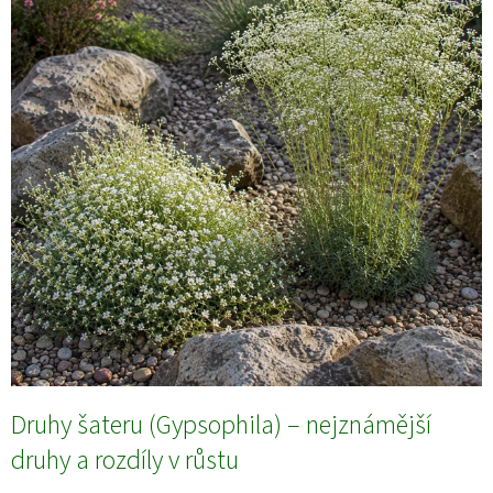
s
č
l
á
n
k
ů
Druhy šateru (Gypsophila) – nejznámější
druhy a rozdíly v růstu