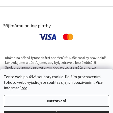
v
l
Z
á
á
d
p
a
a
Přijímáme online platby
c
t
í
í
p
r
v
k
y
Dbáme na přísná fytosanitární opatření 🌱. Naše rostliny pravidelně
v
kontrolujeme a ošetřujeme, aby byly zdravé a bez škůdců 🐛.
ý
Spolupracujeme s prověřenými dodavateli a zajišťujeme, že
p
všechny produkty splňují vysoké standardy kvality.
i
Tento web používá soubory cookie. Dalším procházením
s
tohoto webu vyjadřujete souhlas s jejich používáním.. Více
u
informací
zde
.
Vytvořil Shoptet
Nastavení
Copyright 2026
Zahradní Centrum SMARAGD
. Všechna práva