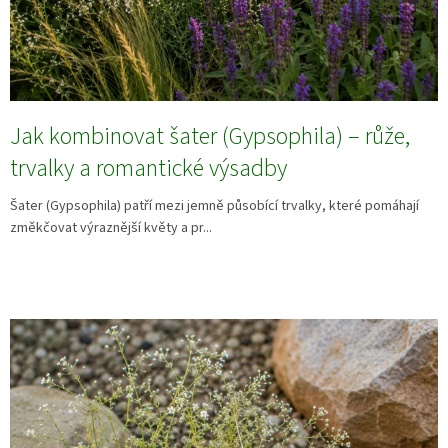
Jak kombinovat šater (Gypsophila) – růže,
trvalky a romantické výsadby
Šater (Gypsophila) patří mezi jemně působící trvalky, které pomáhají
změkčovat výraznější květy a pr...