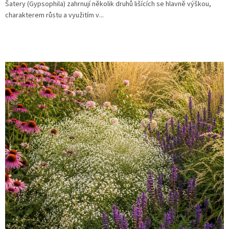
Šatery (Gypsophila) zahrnují několik druhů lišících se hlavně výškou,
charakterem růstu a využitím v...