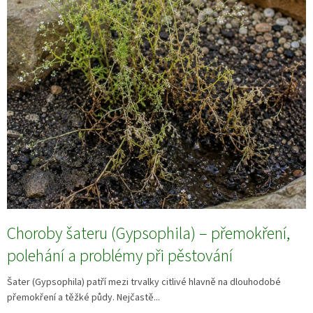
Choroby šateru (Gypsophila) – přemokření,
polehání a problémy při pěstování
Šater (Gypsophila) patří mezi trvalky citlivé hlavně na dlouhodobé
přemokření a těžké půdy. Nejčastě...