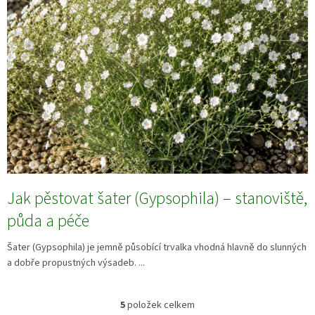
Jak pěstovat šater (Gypsophila) – stanoviště,
půda a péče
Šater (Gypsophila) je jemně působící trvalka vhodná hlavně do slunných
a dobře propustných výsadeb. ...
5
položek celkem
O