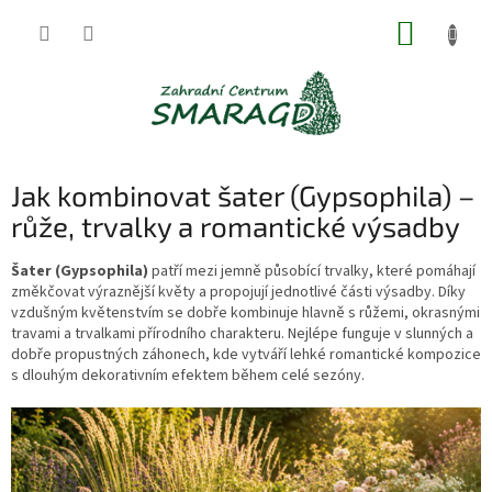
Přejít
NÁKUP
na
obsah
KOŠÍK
Jak kombinovat šater (Gypsophila) –
růže, trvalky a romantické výsadby
Šater (Gypsophila)
patří mezi jemně působící trvalky, které pomáhají
změkčovat výraznější květy a propojují jednotlivé části výsadby. Díky
vzdušným květenstvím se dobře kombinuje hlavně s růžemi, okrasnými
travami a trvalkami přírodního charakteru. Nejlépe funguje v slunných a
dobře propustných záhonech, kde vytváří lehké romantické kompozice
s dlouhým dekorativním efektem během celé sezóny.