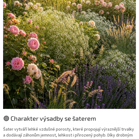
🟢 Charakter výsadby se šaterem
Šater vytváří lehké vzdušné porosty, které propojují výraznější trvalky
a dodávají záhonům jemnost, lehkost i přirozený pohyb. Díky drobným