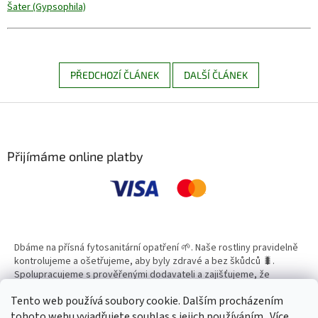
Šater (Gypsophila)
PŘEDCHOZÍ ČLÁNEK
DALŠÍ ČLÁNEK
Z
á
p
a
Přijímáme online platby
t
í
Dbáme na přísná fytosanitární opatření 🌱. Naše rostliny pravidelně
kontrolujeme a ošetřujeme, aby byly zdravé a bez škůdců 🐛.
Spolupracujeme s prověřenými dodavateli a zajišťujeme, že
všechny produkty splňují vysoké standardy kvality.
Tento web používá soubory cookie. Dalším procházením
tohoto webu vyjadřujete souhlas s jejich používáním.. Více