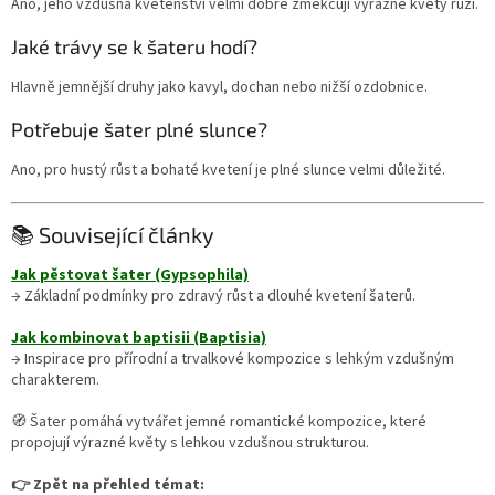
Ano, jeho vzdušná květenství velmi dobře změkčují výrazné květy růží.
Jaké trávy se k šateru hodí?
Hlavně jemnější druhy jako kavyl, dochan nebo nižší ozdobnice.
Potřebuje šater plné slunce?
Ano, pro hustý růst a bohaté kvetení je plné slunce velmi důležité.
📚 Související články
Jak pěstovat šater (Gypsophila)
→ Základní podmínky pro zdravý růst a dlouhé kvetení šaterů.
Jak kombinovat baptisii (Baptisia)
→ Inspirace pro přírodní a trvalkové kompozice s lehkým vzdušným
charakterem.
🧭 Šater pomáhá vytvářet jemné romantické kompozice, které
propojují výrazné květy s lehkou vzdušnou strukturou.
👉 Zpět na přehled témat: