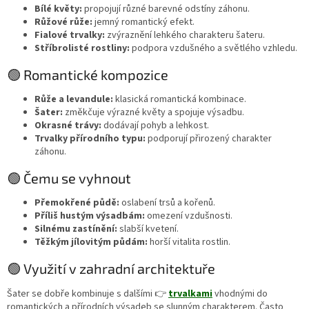
Bílé květy:
propojují různé barevné odstíny záhonu.
Růžové růže:
jemný romantický efekt.
Fialové trvalky:
zvýraznění lehkého charakteru šateru.
Stříbrolisté rostliny:
podpora vzdušného a světlého vzhledu.
🟢 Romantické kompozice
Růže a levandule:
klasická romantická kombinace.
Šater:
změkčuje výrazné květy a spojuje výsadbu.
Okrasné trávy:
dodávají pohyb a lehkost.
Trvalky přírodního typu:
podporují přirozený charakter
záhonu.
🟢 Čemu se vyhnout
Přemokřené půdě:
oslabení trsů a kořenů.
Příliš hustým výsadbám:
omezení vzdušnosti.
Silnému zastínění:
slabší kvetení.
Těžkým jílovitým půdám:
horší vitalita rostlin.
🟢 Využití v zahradní architektuře
Šater se dobře kombinuje s dalšími 👉
trvalkami
vhodnými do
romantických a přírodních výsadeb se slunným charakterem. Často