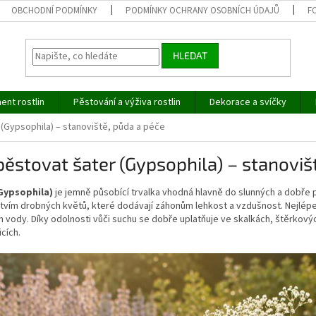
OBCHODNÍ PODMÍNKY
PODMÍNKY OCHRANY OSOBNÍCH ÚDAJŮ
F
HLEDAT
ent rostlin
Pěstování a výživa rostlin
Dekorace a svíčky
 (Gypsophila) – stanoviště, půda a péče
pěstovat šater (Gypsophila) – stanoviš
Gypsophila)
je jemně působící trvalka vhodná hlavně do slunných a dobře
tvím drobných květů, které dodávají záhonům lehkost a vzdušnost. Nejlépe
vody. Díky odolnosti vůči suchu se dobře uplatňuje ve skalkách, štěrkový
cích.