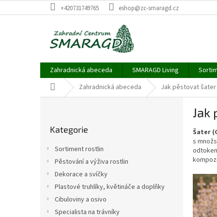
Přejít
+420731749765
eshop@zc-smaragd.cz
na
obsah
Zahradnická abeceda
SMARAGD Living
Sortim
Domů
Zahradnická abeceda
Jak pěstovat šater
P
Jak 
o
Přeskočit
s
Kategorie
kategorie
Šater (
t
s množs
r
Sortiment rostlin
odtokem 
a
kompozi
Pěstování a výživa rostlin
n
Dekorace a svíčky
n
í
Plastové truhlíky, květináče a doplňky
p
Cibuloviny a osivo
a
Specialista na trávníky