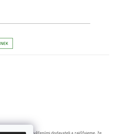
ÁNEK
polupracujeme s prověřenými dodavateli a zajišťujeme, že