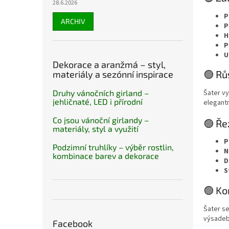
28.6.2026
P
ARCHIV
P
H
P
U
Dekorace a aranžmá – styl,
🟢 Rů
materiály a sezónní inspirace
Šater vy
Druhy vánočních girland –
jehličnaté, LED i přírodní
elegant
Co jsou vánoční girlandy –
🟢 Ře
materiály, styl a využití
P
Podzimní truhlíky – výběr rostlin,
N
kombinace barev a dekorace
D
S
🟢 K
Šater se
výsadeb.
Facebook