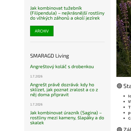
Jak kombinovat tužebník
(Filipendula) – nejkrásnější rostliny
do vlhkých záhonů a okolí jezírek
ARCHIV
SMARAGD Living
Angreštový koláč s drobenkou
1.7.2026
Angrešt právě dozrává: kdy ho
🟢 St
sklízet, jak poznat zralost a co z
něj doma připravit
I
V
1.7.2026
T
Jak kombinovat úrazník (Sagina) –
p
rostliny mezi kameny, šlapáky a do
C
skalek
🟢 Zá