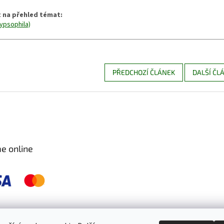
 na přehled témat:
ypsophila)
PŘEDCHOZÍ ČLÁNEK
DALŠÍ ČL
e online
 pravidelně kontrolujeme a ošetřujeme, aby byly zdravé a bez škůdců 🐛. S