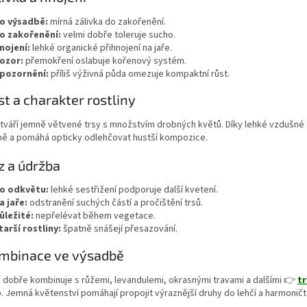
o výsadbě:
mírná zálivka do zakořenění.
o zakořenění:
velmi dobře toleruje sucho.
nojení:
lehké organické přihnojení na jaře.
ozor:
přemokření oslabuje kořenový systém.
pozornění:
příliš výživná půda omezuje kompaktní růst.
st a charakter rostliny
tváří jemně větvené trsy s množstvím drobných květů. Díky lehké vzdušné 
ně a pomáhá opticky odlehčovat hustší kompozice.
z a údržba
o odkvětu:
lehké sestřižení podporuje další kvetení.
a jaře:
odstranění suchých částí a pročištění trsů.
ůležité:
nepřelévat během vegetace.
tarší rostliny:
špatně snášejí přesazování.
ombinace ve výsadbě
 dobře kombinuje s růžemi, levandulemi, okrasnými travami a dalšími 👉
t
 Jemná květenství pomáhají propojit výraznější druhy do lehčí a harmonič