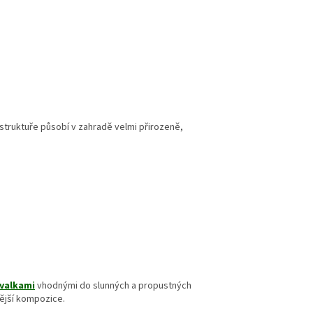
struktuře působí v zahradě velmi přirozeně,
rvalkami
vhodnými do slunných a propustných
tější kompozice.