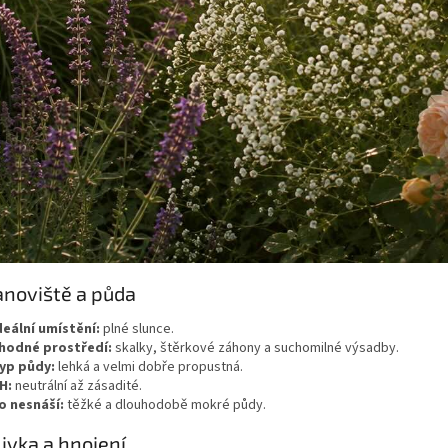
anoviště a půda
deální umístění:
plné slunce.
hodné prostředí:
skalky, štěrkové záhony a suchomilné výsadby.
yp půdy:
lehká a velmi dobře propustná.
H:
neutrální až zásadité.
o nesnáší:
těžké a dlouhodobě mokré půdy.
livka a hnojení