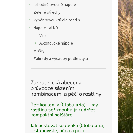
n
Lahodné ovocné nápoje
e
Zelené střechy
l
Výběr produktů dle rostlin
Nápoje - ALN0
Vína
Alkoholické nápoje
Mošty
Zahrady a výsadby podle stylu
Zahradnická abeceda –
průvodce sázením,
kombinacemi a péčí o rostliny
Řez koulenky (Globularia) – kdy
rostlinu seříznout a jak udržet
kompaktní polštáře
Jak pěstovat koulenku (Globularia)
– stanoviště, půda a péče