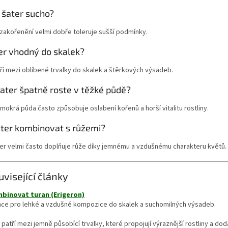
 šater sucho?
zakořenění velmi dobře toleruje sušší podmínky.
er vhodný do skalek?
ří mezi oblíbené trvalky do skalek a štěrkových výsadeb.
ater špatně roste v těžké půdě?
mokrá půda často způsobuje oslabení kořenů a horší vitalitu rostliny.
ater kombinovat s růžemi?
ter velmi často doplňuje růže díky jemnému a vzdušnému charakteru květů.
uvisející články
binovat turan (Erigeron)
race pro lehké a vzdušné kompozice do skalek a suchomilných výsadeb.
 patří mezi jemně působící trvalky, které propojují výraznější rostliny a do