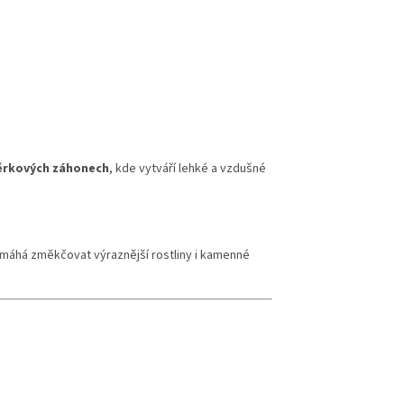
těrkových záhonech
, kde vytváří lehké a vzdušné
omáhá změkčovat výraznější rostliny i kamenné