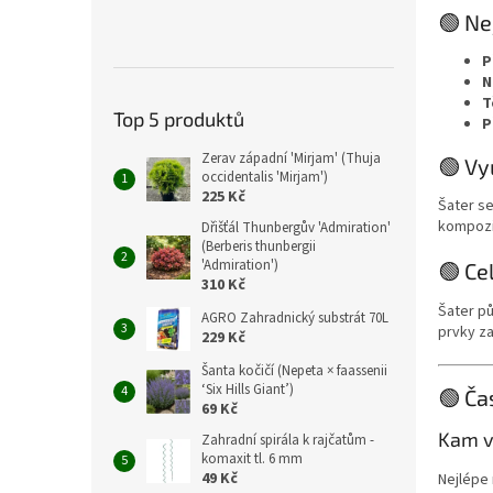
🟢 Ne
P
N
T
Top 5 produktů
P
Zerav západní 'Mirjam' (Thuja
🟢 Vy
occidentalis 'Mirjam')
225 Kč
Šater se
kompozic
Dřišťál Thunbergův 'Admiration'
(Berberis thunbergii
'Admiration')
🟢 Ce
310 Kč
Šater pů
AGRO Zahradnický substrát 70L
prvky z
229 Kč
Šanta kočičí (Nepeta × faassenii
‘Six Hills Giant’)
🟢 Ča
69 Kč
Kam v
Zahradní spirála k rajčatům -
komaxit tl. 6 mm
49 Kč
Nejlépe 