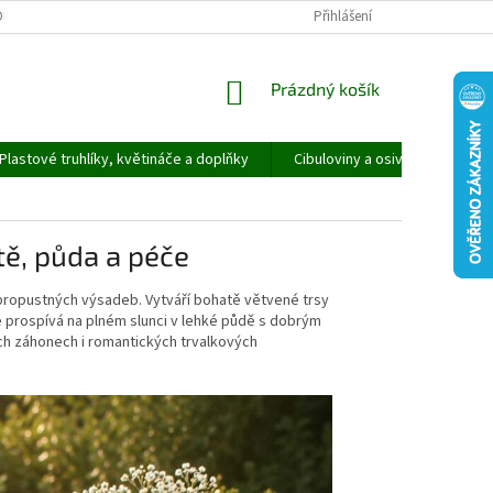
ORMULÁŘ PRO UPLATNĚNÍ REKLAMACE
REKLAMAČNÍ ŘÁD
Přihlášení
NÁKUPNÍ
Prázdný košík
KOŠÍK
Plastové truhlíky, květináče a doplňky
Cibuloviny a osivo
Speci
tě, půda a péče
 propustných výsadeb. Vytváří bohatě větvené trsy
 prospívá na plném slunci v lehké půdě s dobrým
ch záhonech i romantických trvalkových