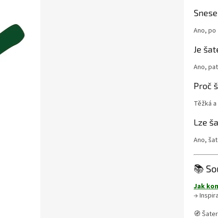
Snese
Ano, po 
Je šat
Ano, pat
Proč š
Těžká a 
Lze š
Ano, ša
📚 So
Jak kom
→ Inspi
🧭 Šater