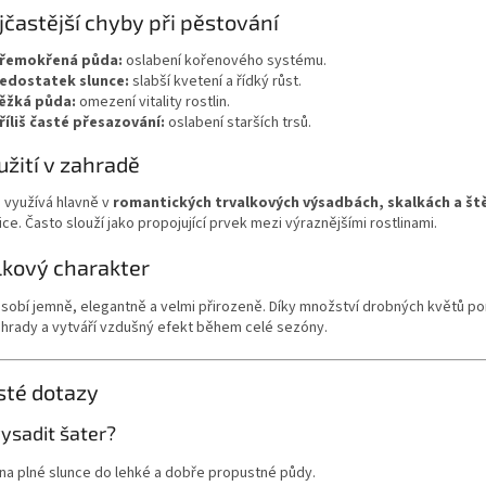
jčastější chyby při pěstování
řemokřená půda:
oslabení kořenového systému.
edostatek slunce:
slabší kvetení a řídký růst.
ěžká půda:
omezení vitality rostlin.
říliš časté přesazování:
oslabení starších trsů.
užití v zahradě
 využívá hlavně v
romantických trvalkových výsadbách, skalkách a š
e. Často slouží jako propojující prvek mezi výraznějšími rostlinami.
lkový charakter
sobí jemně, elegantně a velmi přirozeně. Díky množství drobných květů p
ahrady a vytváří vzdušný efekt během celé sezóny.
sté dotazy
ysadit šater?
na plné slunce do lehké a dobře propustné půdy.