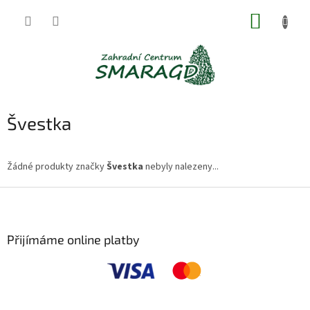
Přejít
NÁKUP
na
obsah
KOŠÍK
Švestka
Žádné produkty značky
Švestka
nebyly nalezeny...
Z
á
p
a
Přijímáme online platby
t
í