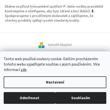
Dbáme na přísná fytosanitární opatření 🌱. Naše rostliny pravidelně
kontrolujeme a ošetřujeme, aby byly zdravé a bez škůdců 🐛.
Spolupracujeme s prověřenými dodavateli a zajišťujeme, že
všechny produkty splňují vysoké standardy kvality.
Vytvořil Shoptet
Tento web používá soubory cookie. Dalším procházením
Copyright 2026
Zahradní Centrum SMARAGD
. Všechna práva
tohoto webu vyjadřujete souhlas s jejich používáním.. Více
vyhrazena.
informací
zde
.
Nastavení
Odmítnout
Souhlasím