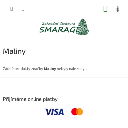
Přejít
NÁKUP
na
obsah
KOŠÍK
Maliny
Žádné produkty značky
Maliny
nebyly nalezeny...
Z
á
p
a
Přijímáme online platby
t
í