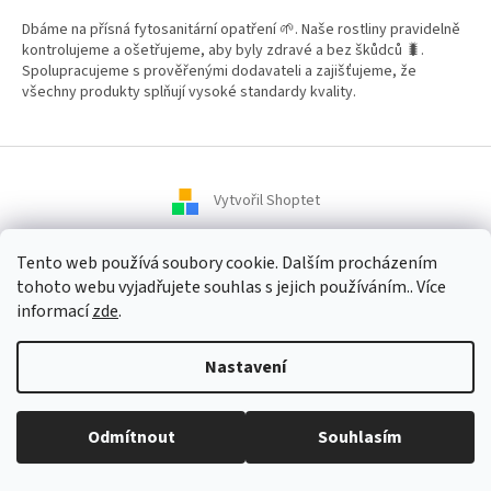
Dbáme na přísná fytosanitární opatření 🌱. Naše rostliny pravidelně
kontrolujeme a ošetřujeme, aby byly zdravé a bez škůdců 🐛.
Spolupracujeme s prověřenými dodavateli a zajišťujeme, že
všechny produkty splňují vysoké standardy kvality.
Vytvořil Shoptet
Tento web používá soubory cookie. Dalším procházením
Copyright 2026
Zahradní Centrum SMARAGD
. Všechna práva
tohoto webu vyjadřujete souhlas s jejich používáním.. Více
vyhrazena.
informací
zde
.
Nastavení
Odmítnout
Souhlasím