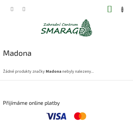
Přejít
NÁKUP
na
obsah
KOŠÍK
Madona
Žádné produkty značky
Madona
nebyly nalezeny...
Z
á
p
a
Přijímáme online platby
t
í