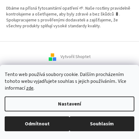
Dbáme na přísná fytosanitární opatření 🌱. Naše rostliny pravidelně
kontrolujeme a ošetřujeme, aby byly zdravé a bez škůdců 🐛.
Spolupracujeme s prověřenými dodavateli a zajišťujeme, že
všechny produkty splňují vysoké standardy kvality.
Vytvořil Shoptet
Tento web používá soubory cookie. Dalším procházením
Copyright 2026
Zahradní Centrum SMARAGD
. Všechna práva
tohoto webu vyjadřujete souhlas s jejich používáním.. Více
vyhrazena.
informací
zde
.
Nastavení
Odmítnout
Souhlasím