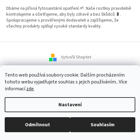
Dbáme na přísná fytosanitární opatření 🌱. Naše rostliny pravidelně
kontrolujeme a ošetřujeme, aby byly zdravé a bez škůdců 🐛.
Spolupracujeme s prověřenými dodavateli a zajišťujeme, že
všechny produkty splňují vysoké standardy kvality.
Vytvořil Shoptet
Tento web používá soubory cookie. Dalším procházením
Copyright 2026
Zahradní Centrum SMARAGD
. Všechna práva
tohoto webu vyjadřujete souhlas s jejich používáním.. Více
vyhrazena.
informací
zde
.
Nastavení
Odmítnout
Souhlasím