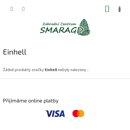
Přejít
NÁKUP
na
obsah
KOŠÍK
Einhell
Žádné produkty značky
Einhell
nebyly nalezeny...
Z
á
p
a
Přijímáme online platby
t
í