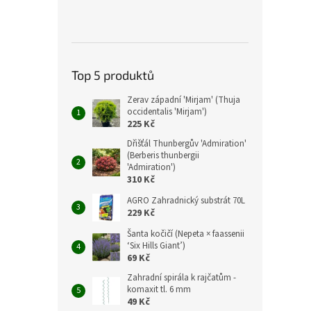
Top 5 produktů
Zerav západní 'Mirjam' (Thuja
occidentalis 'Mirjam')
225 Kč
Dřišťál Thunbergův 'Admiration'
(Berberis thunbergii
'Admiration')
310 Kč
AGRO Zahradnický substrát 70L
229 Kč
Šanta kočičí (Nepeta × faassenii
‘Six Hills Giant’)
69 Kč
Zahradní spirála k rajčatům -
komaxit tl. 6 mm
49 Kč