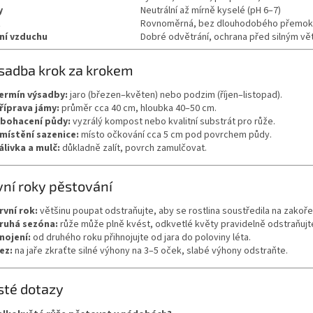
y
Neutrální až mírně kyselé (pH 6–7)
t
Rovnoměrná, bez dlouhodobého přemok
ní vzduchu
Dobré odvětrání, ochrana před silným v
sadba krok za krokem
ermín výsadby:
jaro (březen–květen) nebo podzim (říjen–listopad).
říprava jámy:
průměr cca 40 cm, hloubka 40–50 cm.
bohacení půdy:
vyzrálý kompost nebo kvalitní substrát pro růže.
místění sazenice:
místo očkování cca 5 cm pod povrchem půdy.
álivka a mulč:
důkladně zalít, povrch zamulčovat.
vní roky pěstování
rvní rok:
většinu poupat odstraňujte, aby se rostlina soustředila na zakoře
ruhá sezóna:
růže může plně kvést, odkvetlé květy pravidelně odstraňujt
nojení:
od druhého roku přihnojujte od jara do poloviny léta.
ez:
na jaře zkraťte silné výhony na 3–5 oček, slabé výhony odstraňte.
sté dotazy