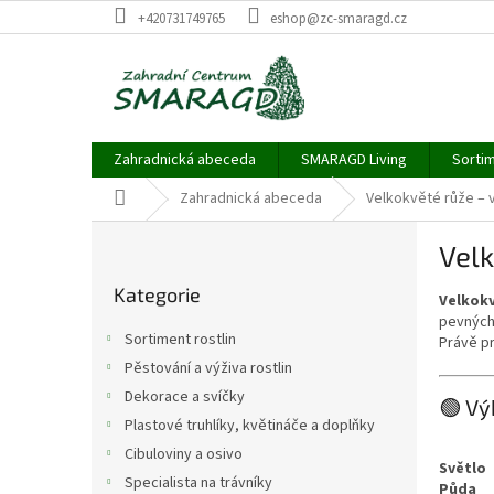
Přejít
+420731749765
eshop@zc-smaragd.cz
na
obsah
Zahradnická abeceda
SMARAGD Living
Sortim
Domů
Zahradnická abeceda
Velkokvěté růže – 
P
Velk
o
Přeskočit
s
Kategorie
kategorie
Velkokv
t
pevných 
r
Sortiment rostlin
Právě pr
a
Pěstování a výživa rostlin
n
Dekorace a svíčky
n
🟢 Vý
í
Plastové truhlíky, květináče a doplňky
p
Cibuloviny a osivo
Světlo
a
Specialista na trávníky
Půda