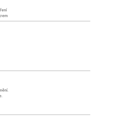
ření
ětrem
nění.
e.