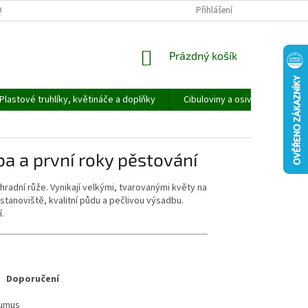
ORMULÁŘ PRO UPLATNĚNÍ REKLAMACE
REKLAMAČNÍ ŘÁD
Přihlášení
NÁKUPNÍ
Prázdný košík
KOŠÍK
Plastové truhlíky, květináče a doplňky
Cibuloviny a osivo
Speci
ba a první roky pěstování
ahradní růže. Vynikají velkými, tvarovanými květy na
tanoviště, kvalitní půdu a pečlivou výsadbu.
í.
Doporučení
humus