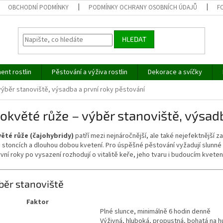
OBCHODNÍ PODMÍNKY
PODMÍNKY OCHRANY OSOBNÍCH ÚDAJŮ
F
HLEDAT
ent rostlin
Pěstování a výživa rostlin
Dekorace a svíčky
výběr stanoviště, výsadba a první roky pěstování
okvěté růže – výběr stanoviště, výsad
ěté růže (čajohybridy)
patří mezi nejnáročnější, ale také nejefektnější z
stoncích a dlouhou dobou kvetení. Pro úspěšné pěstování vyžadují slunné s
vní roky po vysazení rozhodují o vitalitě keře, jeho tvaru i budoucím kveten
běr stanoviště
Faktor
Plné slunce, minimálně 6 hodin denně
Výživná, hluboká, propustná, bohatá na 