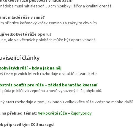
elkokvěté růže pěstovat v nádobách?
 nádoba musí mít alespoň 50 cm hloubky i šířky a kvalitní drenáž.
ánit mladé růže v zimě?
m přihrňte kořenový krček zeminou a zakryjte chvojím.
jí velkokvěté růže oporu?
 ne, ale ve větrných polohách může být opora vhodná.
uvisející články
kokvětých růží – kdy a jak na něj
ý řez v prvních letech rozhoduje o vitalitě a tvaru keře.
bstrát použít pro růže – základ bohatého kvetení
ní půda je klíčová zejména u nově vysazených čajohybridů.
ný start rozhoduje o tom, jak budou velkokvěté růže kvést po mnoho dalšíc
 na přehled témat:
Velkokvěté růže – čajohybridy
ek připravil tým ZC Smaragd