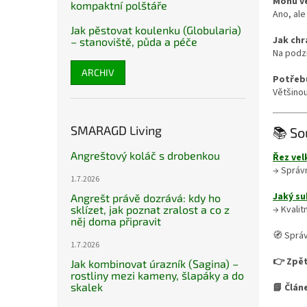
Mohu v
kompaktní polštáře
Ano, ale
Jak pěstovat koulenku (Globularia)
Jak chr
– stanoviště, půda a péče
Na podzi
ARCHIV
Potřebu
Většinou
SMARAGD Living
📚 So
Angreštový koláč s drobenkou
Řez vel
→ Správn
1.7.2026
Jaký su
Angrešt právě dozrává: kdy ho
→ Kvalit
sklízet, jak poznat zralost a co z
něj doma připravit
🧭 Správ
1.7.2026
👉 Zpět
Jak kombinovat úrazník (Sagina) –
rostliny mezi kameny, šlapáky a do
skalek
📘 Člán