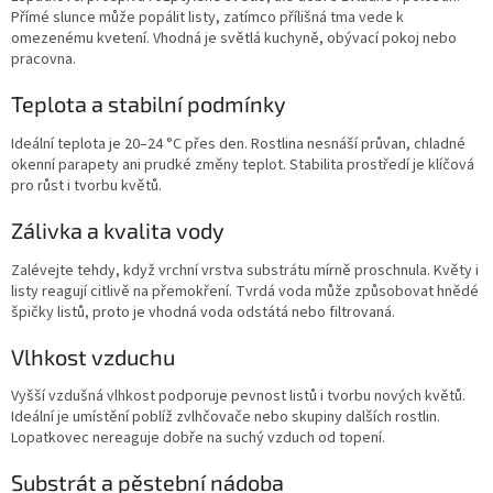
Přímé slunce může popálit listy, zatímco přílišná tma vede k
omezenému kvetení. Vhodná je světlá kuchyně, obývací pokoj nebo
pracovna.
Teplota a stabilní podmínky
Ideální teplota je 20–24 °C přes den. Rostlina nesnáší průvan, chladné
okenní parapety ani prudké změny teplot. Stabilita prostředí je klíčová
pro růst i tvorbu květů.
Zálivka a kvalita vody
Zalévejte tehdy, když vrchní vrstva substrátu mírně proschnula. Květy i
listy reagují citlivě na přemokření. Tvrdá voda může způsobovat hnědé
špičky listů, proto je vhodná voda odstátá nebo filtrovaná.
Vlhkost vzduchu
Vyšší vzdušná vlhkost podporuje pevnost listů i tvorbu nových květů.
Ideální je umístění poblíž zvlhčovače nebo skupiny dalších rostlin.
Lopatkovec nereaguje dobře na suchý vzduch od topení.
Substrát a pěstební nádoba