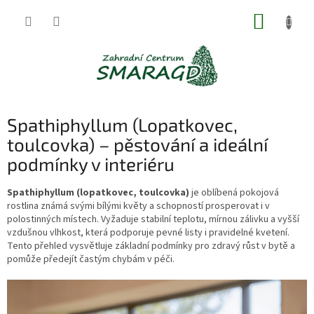
Přejít
NÁKUP
na
obsah
KOŠÍK
Spathiphyllum (Lopatkovec,
toulcovka) – pěstování a ideální
podmínky v interiéru
Spathiphyllum (lopatkovec, toulcovka)
je oblíbená pokojová
rostlina známá svými bílými květy a schopností prosperovat i v
polostinných místech. Vyžaduje stabilní teplotu, mírnou zálivku a vyšší
vzdušnou vlhkost, která podporuje pevné listy i pravidelné kvetení.
Tento přehled vysvětluje základní podmínky pro zdravý růst v bytě a
pomůže předejít častým chybám v péči.