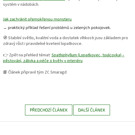
systém v nádobách.
Jak zachránit přemokřenou monsteru
→ praktický příklad řešení problémů u zelených pokojovek.
🧭 Stabilní světlo, kvalitní voda a dostatek vlhkosti jsou základem pro
zdravý růst i pravidelné kvetení lopatkovce.
👉 Zpět na přehled témat:
Spathiphyllum (Lopatkovec, toulcovka) –
pěstování, zálivka a péče o květy v interiéru
📘 Článek připravil tým ZC Smaragd
PŘEDCHOZÍ ČLÁNEK
DALŠÍ ČLÁNEK
Z
á