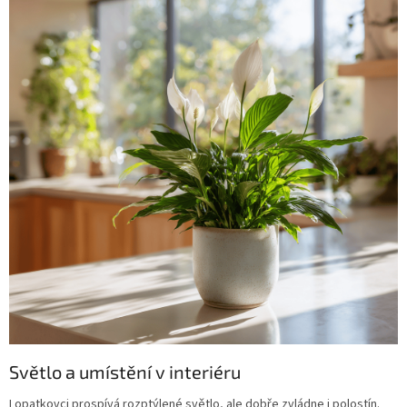
Světlo a umístění v interiéru
Lopatkovci prospívá rozptýlené světlo, ale dobře zvládne i polostín.