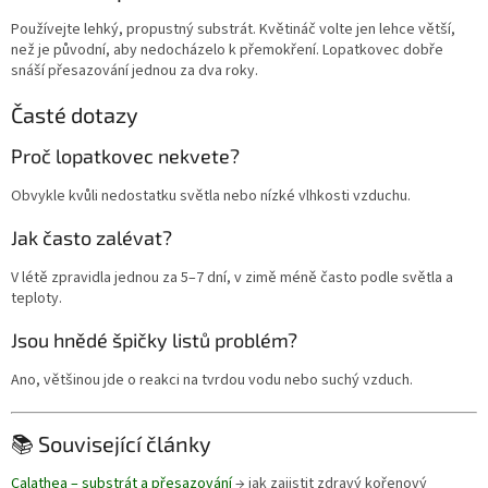
Používejte lehký, propustný substrát. Květináč volte jen lehce větší,
než je původní, aby nedocházelo k přemokření. Lopatkovec dobře
snáší přesazování jednou za dva roky.
Časté dotazy
Proč lopatkovec nekvete?
Obvykle kvůli nedostatku světla nebo nízké vlhkosti vzduchu.
Jak často zalévat?
V létě zpravidla jednou za 5–7 dní, v zimě méně často podle světla a
teploty.
Jsou hnědé špičky listů problém?
Ano, většinou jde o reakci na tvrdou vodu nebo suchý vzduch.
📚 Související články
Calathea – substrát a přesazování
→ jak zajistit zdravý kořenový