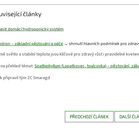
uvisející články
tavit domácí hydroponický systém
ndron – základní pěstování a péče
→ shrnutí hlavních podmínek pro zdravý
né světlo a stabilní teplota jsou klíčové pro zdravý růst i pravidelné kvete
 na přehled témat:
Spathiphyllum (Lopatkovec, toulcovka) – pěstování, záliv
k připravil tým ZC Smaragd
PŘEDCHOZÍ ČLÁNEK
DALŠÍ ČL