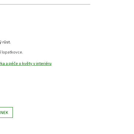
 růst.
ní lopatkovce.
ka a péče o květy v interiéru
ÁNEK