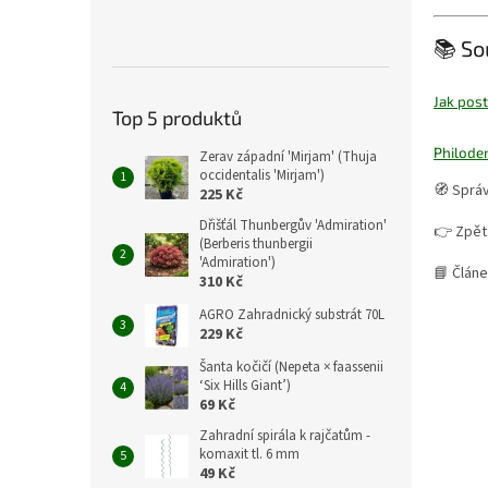
📚 So
Jak pos
Top 5 produktů
Philode
Zerav západní 'Mirjam' (Thuja
occidentalis 'Mirjam')
🧭 Správ
225 Kč
Dřišťál Thunbergův 'Admiration'
👉 Zpět
(Berberis thunbergii
'Admiration')
📘 Článe
310 Kč
AGRO Zahradnický substrát 70L
229 Kč
Šanta kočičí (Nepeta × faassenii
‘Six Hills Giant’)
69 Kč
Zahradní spirála k rajčatům -
komaxit tl. 6 mm
49 Kč