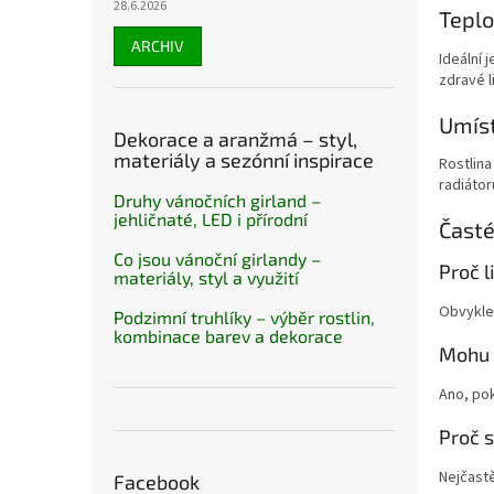
28.6.2026
Teplo
ARCHIV
Ideální 
zdravé l
Umíst
Dekorace a aranžmá – styl,
materiály a sezónní inspirace
Rostlina
radiátor
Druhy vánočních girland –
jehličnaté, LED i přírodní
Časté
Co jsou vánoční girlandy –
Proč l
materiály, styl a využití
Obvykle 
Podzimní truhlíky – výběr rostlin,
kombinace barev a dekorace
Mohu 
Ano, pok
Proč s
Nejčastě
Facebook