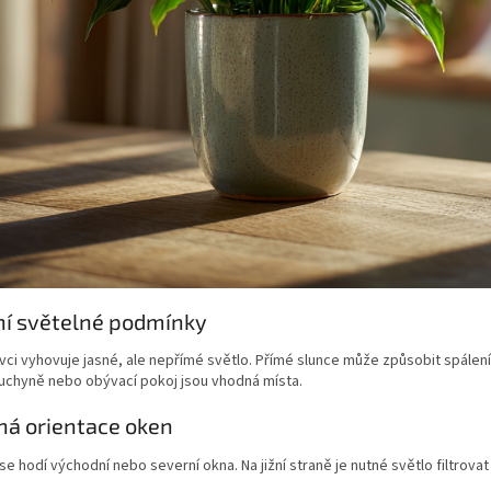
ní světelné podmínky
ci vyhovuje jasné, ale nepřímé světlo. Přímé slunce může způsobit spálen
kuchyně nebo obývací pokoj jsou vhodná místa.
á orientace oken
se hodí východní nebo severní okna. Na jižní straně je nutné světlo filtrovat