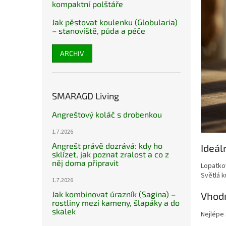
kompaktní polštáře
Jak pěstovat koulenku (Globularia)
– stanoviště, půda a péče
ARCHIV
SMARAGD Living
Angreštový koláč s drobenkou
1.7.2026
Angrešt právě dozrává: kdy ho
Ideál
sklízet, jak poznat zralost a co z
něj doma připravit
Lopatkov
Světlá 
1.7.2026
Jak kombinovat úrazník (Sagina) –
Vhodn
rostliny mezi kameny, šlapáky a do
skalek
Nejlépe 