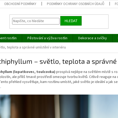
OBCHODNÍ PODMÍNKY
PODMÍNKY OCHRANY OSOBNÍCH ÚDAJŮ
F
HLEDAT
ent rostlin
Pěstování a výživa rostlin
Dekorace a svíčky
tlo, teplota a správné umístění v interiéru
hiphyllum – světlo, teplota a správné 
hyllum (lopatkovec, toulcovka)
prospívá nejlépe na světlém místě s roz
polostín, ale příliš tmavé prostředí omezuje tvorbu květů. Citlivě reaguje 
Tento přehled vysvětluje, kam rostlinu umístit, jaké světlo je ideální a jak 
.