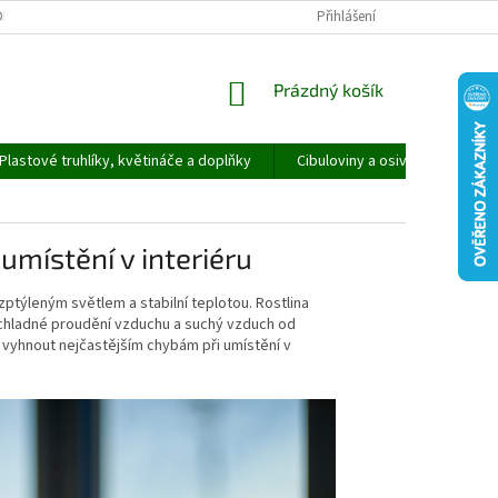
ORMULÁŘ PRO UPLATNĚNÍ REKLAMACE
REKLAMAČNÍ ŘÁD
Přihlášení
NÁKUPNÍ
Prázdný košík
KOŠÍK
Plastové truhlíky, květináče a doplňky
Cibuloviny a osivo
Speci
umístění v interiéru
ptýleným světlem a stabilní teplotou. Rostlina
na chladné proudění vzduchu a suchý vzduch od
se vyhnout nejčastějším chybám při umístění v