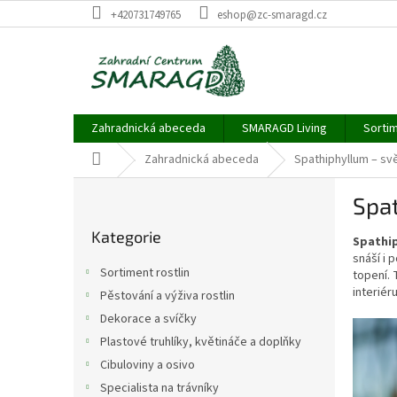
Přejít
+420731749765
eshop@zc-smaragd.cz
na
obsah
Zahradnická abeceda
SMARAGD Living
Sortim
Domů
Zahradnická abeceda
Spathiphyllum – svě
P
Spat
o
Přeskočit
s
Kategorie
kategorie
Spathip
t
snáší i 
r
Sortiment rostlin
topení. 
a
interiéru
Pěstování a výživa rostlin
n
Dekorace a svíčky
n
í
Plastové truhlíky, květináče a doplňky
p
Cibuloviny a osivo
a
Specialista na trávníky