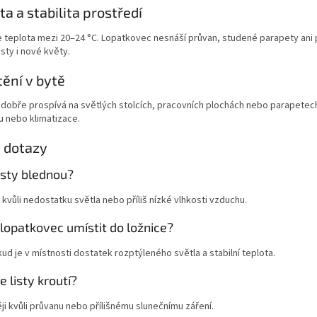
ta a stabilita prostředí
je teplota mezi 20–24 °C. Lopatkovec nesnáší průvan, studené parapety ani 
isty i nové květy.
ění v bytě
 dobře prospívá na světlých stolcích, pracovních plochách nebo parapetec
u nebo klimatizace.
 dotazy
isty blednou?
kvůli nedostatku světla nebo příliš nízké vlhkosti vzduchu.
lopatkovec umístit do ložnice?
ud je v místnosti dostatek rozptýleného světla a stabilní teplota.
e listy kroutí?
ji kvůli průvanu nebo přílišnému slunečnímu záření.