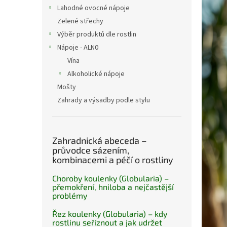
n
Lahodné ovocné nápoje
e
Zelené střechy
l
Výběr produktů dle rostlin
Nápoje - ALN0
Vína
Alkoholické nápoje
Mošty
Zahrady a výsadby podle stylu
Zahradnická abeceda –
průvodce sázením,
kombinacemi a péčí o rostliny
Choroby koulenky (Globularia) –
přemokření, hniloba a nejčastější
problémy
Řez koulenky (Globularia) – kdy
rostlinu seříznout a jak udržet