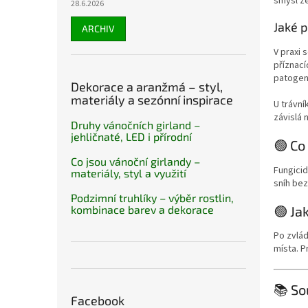
smysl ze
28.6.2026
Jaké p
ARCHIV
V praxi 
příznac
patogen
Dekorace a aranžmá – styl,
materiály a sezónní inspirace
U trávní
závislá
Druhy vánočních girland –
jehličnaté, LED i přírodní
🟢 Co
Co jsou vánoční girlandy –
Fungicid
materiály, styl a využití
sníh be
Podzimní truhlíky – výběr rostlin,
🟢 Ja
kombinace barev a dekorace
Po zvlád
místa. 
📚 So
Facebook