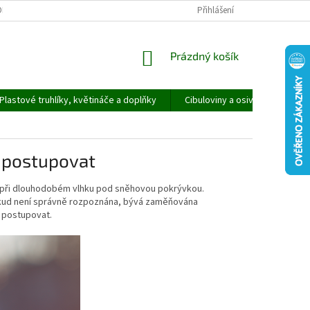
ORMULÁŘ PRO UPLATNĚNÍ REKLAMACE
REKLAMAČNÍ ŘÁD
Přihlášení
NÁKUPNÍ
Prázdný košík
KOŠÍK
Plastové truhlíky, květináče a doplňky
Cibuloviny a osivo
Speci
k postupovat
 při dlouhodobém vlhku pod sněhovou pokrývkou.
okud není správně rozpoznána, bývá zaměňována
k postupovat.