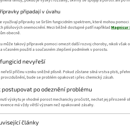
jména tehdy, pokud je výskyt rozsáhlý, skvrny se spojují a porost ani po
řípravky připadají v úvahu
se využívají přípravky se širším fungicidním spektrem, které mohou pomoci 
ích plísňových onemocnění. Mezi běžně dostupné patří například
Magnicur 
ům obecně.
ku může takový přípravek pomoci omezit další rozvoj choroby, nikoli však o
 na včasném použití a současném zlepšení podmínek v porostu.
 fungicid nevyřeší
 neřeší příčinu vzniku sněžné plísně. Pokud zůstane silná vrstva plsti, př
z provzdušnění, bude se problém opakovat i přes chemický zásah.
k postupovat po odeznění problému
nutí výskytu je vhodné porost mechanicky pročistit, nechat jej přirozeně 
Prevence má vždy větší význam než opakované zásahy.
uvisející články