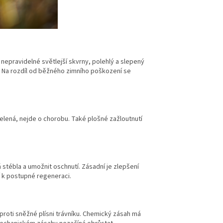
nepravidelné světlejší skvrny, polehlý a slepený
. Na rozdíl od běžného zimního poškození se
zelená, nejde o chorobu. Také plošné zažloutnutí
stébla a umožnit oschnutí. Zásadní je zlepšení
 k postupné regeneraci.
proti sněžné plísni trávníku. Chemický zásah má