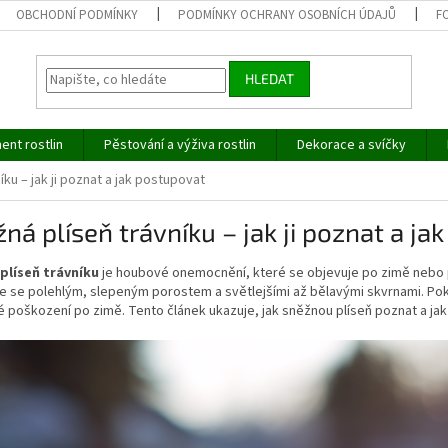
OBCHODNÍ PODMÍNKY
PODMÍNKY OCHRANY OSOBNÍCH ÚDAJŮ
F
HLEDAT
ent rostlin
Pěstování a výživa rostlin
Dekorace a svíčky
íku – jak ji poznat a jak postupovat
ná plíseň trávníku – jak ji poznat a ja
plíseň trávníku
je houbové onemocnění, které se objevuje po zimě nebo
je se polehlým, slepeným porostem a světlejšími až bělavými skvrnami. P
 poškození po zimě. Tento článek ukazuje, jak sněžnou plíseň poznat a ja