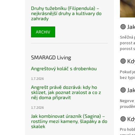
Druhy tužebníku (Filipendula) –
nejkrásnější druhy a kultivary do
zahrady
🟢 Ja
ARCHIV
Sněžná p
porost a
porost s
SMARAGD Living
🟢 Kd
Angreštový koláč s drobenkou
Pokud je
bez typi
1.7.2026
Angrešt právě dozrává: kdy ho
🟢 Ja
sklízet, jak poznat zralost a co z
něj doma připravit
Nejprve 
proudění
1.7.2026
Jak kombinovat úrazník (Sagina) –
🟢 Kd
rostliny mezi kameny, šlapáky a do
skalek
Pro hobb