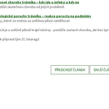
ové choroby trávníku – kdy jde o infekci a kdy ne
zlišit skutečnou chorobu od jiných problémů.
ologické poruchy trávníku – reakce porostu na podmínky
vy, které se mohou se sněžnou plísní zaměňovat.
cid je u sněžné plísně krajní nástroj – pomůže zastavit chorobu, ale bez 
k připravil tým ZC Smaragd
PŘEDCHOZÍ ČLÁNEK
DALŠÍ ČL