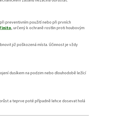
 mechanickém zásahu nezačíná obrůstat.
při preventivním použití nebo při prvních
Finito
, určený k ochraně rostlin proti houbovým
bnovit již poškozená místa. Účinnost je vždy
ehnojení dusíkem na podzim nebo dlouhodobě ležící
obrůst a teprve poté případně lehce dosevat holá