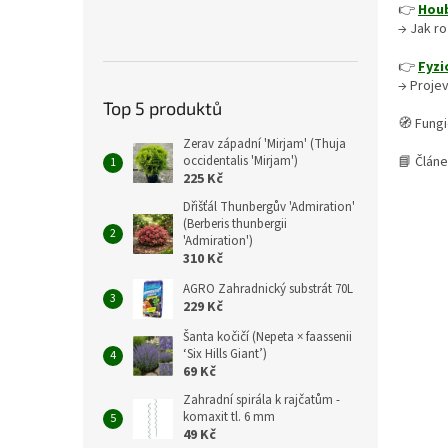
👉
Houb
→ Jak ro
👉
Fyzi
→ Proje
Top 5 produktů
🧭 Fungi
Zerav západní 'Mirjam' (Thuja
📘 Článe
occidentalis 'Mirjam')
225 Kč
Dřišťál Thunbergův 'Admiration'
(Berberis thunbergii
'Admiration')
310 Kč
AGRO Zahradnický substrát 70L
229 Kč
Šanta kočičí (Nepeta × faassenii
‘Six Hills Giant’)
69 Kč
Zahradní spirála k rajčatům -
komaxit tl. 6 mm
49 Kč