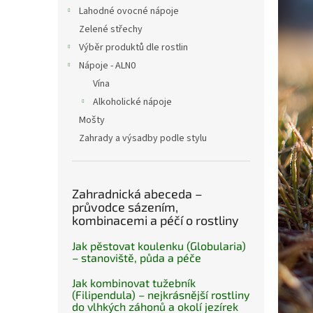
n
Lahodné ovocné nápoje
e
Zelené střechy
l
Výběr produktů dle rostlin
Nápoje - ALN0
Vína
Alkoholické nápoje
Mošty
Zahrady a výsadby podle stylu
Zahradnická abeceda –
průvodce sázením,
kombinacemi a péčí o rostliny
Jak pěstovat koulenku (Globularia)
– stanoviště, půda a péče
Jak kombinovat tužebník
(Filipendula) – nejkrásnější rostliny
do vlhkých záhonů a okolí jezírek