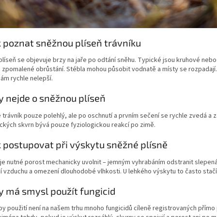
k poznat sněžnou plíseň trávníku
líseň se objevuje brzy na jaře po odtání sněhu. Typické jsou kruhové nebo 
 zpomalené obrůstání. Stébla mohou působit vodnatě a místy se rozpadají
ám rychle nelepší.
y nejde o sněžnou plíseň
 trávník pouze polehlý, ale po oschnutí a prvním sečení se rychle zvedá a 
ckých skvrn bývá pouze fyziologickou reakcí po zimě.
k postupovat při výskytu sněžné plísně
je nutné porost mechanicky uvolnit – jemným vyhrabáním odstranit slepená 
 vzduchu a omezení dlouhodobé vlhkosti. U lehkého výskytu to často stačí
y má smysl použít fungicid
y použití není na našem trhu mnoho fungicidů cíleně registrovaných přímo 