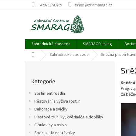
Přejít
+420731749765
eshop@zc-smaragd.cz
na
obsah
Zahradnická abeceda
SMARAGD Living
Sortim
Domů
Zahradnická abeceda
Sněžná plíseň trávn
P
Sněž
o
Přeskočit
s
Kategorie
kategorie
Sněžná 
t
Projevu
r
Sortiment rostlin
za běžné
a
Pěstování a výživa rostlin
n
Dekorace a svíčky
n
í
Plastové truhlíky, květináče a doplňky
p
Cibuloviny a osivo
a
Specialista na trávníky