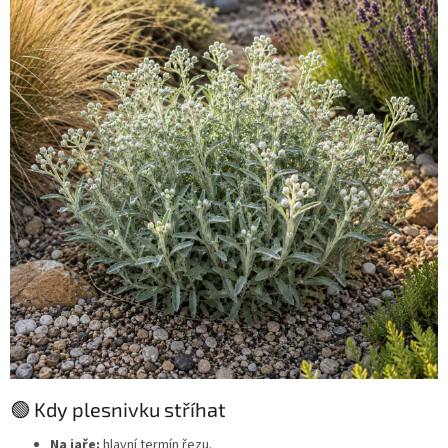
🟢 Kdy plesnivku stříhat
Na jaře:
hlavní termín řezu.