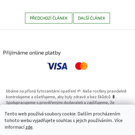
PŘEDCHOZÍ ČLÁNEK
DALŠÍ ČLÁNEK
Z
á
p
a
Přijímáme online platby
t
í
Dbáme na přísná fytosanitární opatření 🌱. Naše rostliny pravidelně
kontrolujeme a ošetřujeme, aby byly zdravé a bez škůdců 🐛.
Spolupracujeme s prověřenými dodavateli a zajišťujeme, že
všechny produkty splňují vysoké standardy kvality.
Tento web používá soubory cookie. Dalším procházením
tohoto webu vyjadřujete souhlas s jejich používáním.. Více
informací
zde
.