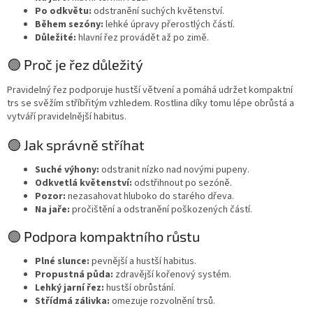
Po odkvětu:
odstranění suchých květenství.
Během sezóny:
lehké úpravy přerostlých částí.
Důležité:
hlavní řez provádět až po zimě.
🟢 Proč je řez důležitý
Pravidelný řez podporuje hustší větvení a pomáhá udržet kompaktní
trs se svěžím stříbřitým vzhledem. Rostlina díky tomu lépe obrůstá a
vytváří pravidelnější habitus.
🟢 Jak správně stříhat
Suché výhony:
odstranit nízko nad novými pupeny.
Odkvetlá květenství:
odstřihnout po sezóně.
Pozor:
nezasahovat hluboko do starého dřeva.
Na jaře:
pročištění a odstranění poškozených částí.
🟢 Podpora kompaktního růstu
Plné slunce:
pevnější a hustší habitus.
Propustná půda:
zdravější kořenový systém.
Lehký jarní řez:
hustší obrůstání.
Střídmá zálivka:
omezuje rozvolnění trsů.