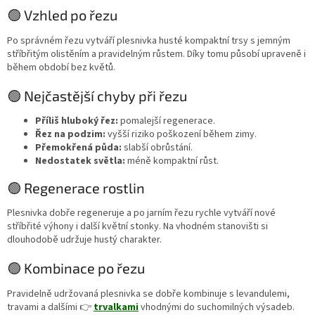
🟢 Vzhled po řezu
Po správném řezu vytváří plesnivka husté kompaktní trsy s jemným
stříbřitým olistěním a pravidelným růstem. Díky tomu působí upraveně i
během období bez květů.
🟢 Nejčastější chyby při řezu
Příliš hluboký řez:
pomalejší regenerace.
Řez na podzim:
vyšší riziko poškození během zimy.
Přemokřená půda:
slabší obrůstání.
Nedostatek světla:
méně kompaktní růst.
🟢 Regenerace rostlin
Plesnivka dobře regeneruje a po jarním řezu rychle vytváří nové
stříbřité výhony i další květní stonky. Na vhodném stanovišti si
dlouhodobě udržuje hustý charakter.
🟢 Kombinace po řezu
Pravidelně udržovaná plesnivka se dobře kombinuje s levandulemi,
travami a dalšími 👉
trvalkami
vhodnými do suchomilných výsadeb.