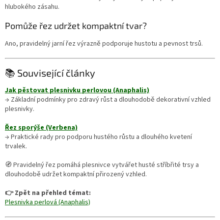
hlubokého zásahu.
Pomůže řez udržet kompaktní tvar?
Ano, pravidelný jarní řez výrazně podporuje hustotu a pevnost trsů.
📚 Související články
Jak pěstovat plesnivku perlovou (Anaphalis)
→ Základní podmínky pro zdravý růst a dlouhodobě dekorativní vzhled
plesnivky.
Řez sporýše (Verbena)
→ Praktické rady pro podporu hustého růstu a dlouhého kvetení
trvalek.
🧭 Pravidelný řez pomáhá plesnivce vytvářet husté stříbřité trsy a
dlouhodobě udržet kompaktní přirozený vzhled.
👉 Zpět na přehled témat:
Plesnivka perlová (Anaphalis)