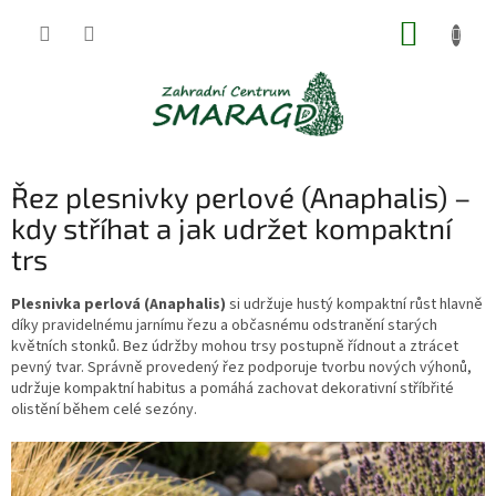
Přejít
NÁKUP
na
obsah
KOŠÍK
Řez plesnivky perlové (Anaphalis) –
kdy stříhat a jak udržet kompaktní
trs
Plesnivka perlová (Anaphalis)
si udržuje hustý kompaktní růst hlavně
díky pravidelnému jarnímu řezu a občasnému odstranění starých
květních stonků. Bez údržby mohou trsy postupně řídnout a ztrácet
pevný tvar. Správně provedený řez podporuje tvorbu nových výhonů,
udržuje kompaktní habitus a pomáhá zachovat dekorativní stříbřité
olistění během celé sezóny.