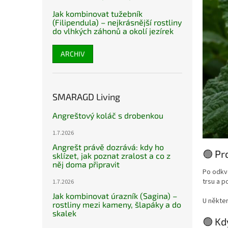
Jak kombinovat tužebník
(Filipendula) – nejkrásnější rostliny
do vlhkých záhonů a okolí jezírek
ARCHIV
SMARAGD Living
Angreštový koláč s drobenkou
1.7.2026
Angrešt právě dozrává: kdy ho
🟢 Pr
sklízet, jak poznat zralost a co z
něj doma připravit
Po odkvě
trsu a p
1.7.2026
Jak kombinovat úrazník (Sagina) –
U někte
rostliny mezi kameny, šlapáky a do
skalek
🟢 Kd