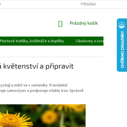
ORMULÁŘ PRO UPLATNĚNÍ REKLAMACE
REKLAMAČNÍ ŘÁD
Přihlášení
NÁKUPNÍ
Prázdný košík
KOŠÍK
Plastové truhlíky, květináče a doplňky
Cibuloviny a osivo
Speci
 květenství a připravit
ychají a mění se v semeníky. Pravidelné
uje samovýsev a podporuje vitalitu trsu. Správně