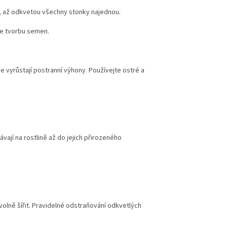
t, až odkvetou všechny stonky najednou.
e tvorbu semen.
 vyrůstají postranní výhony. Používejte ostré a
vají na rostlině až do jejich přirozeného
lně šířit. Pravidelné odstraňování odkvetlých