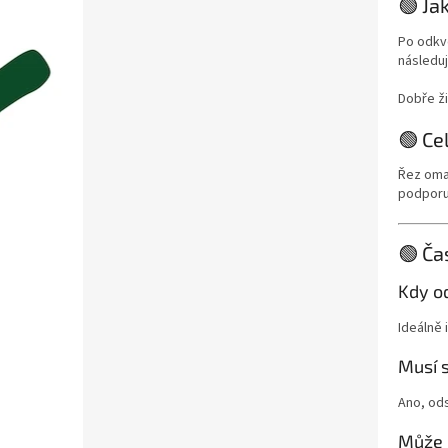
🟢 Ja
Po odkvě
následuj
Dobře ži
🟢 Ce
Řez oma
podporuj
🟢 Ča
Kdy o
Ideálně 
Musí 
Ano, ods
Může 