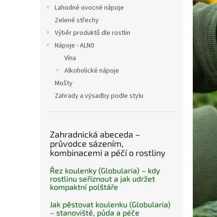
n
Lahodné ovocné nápoje
e
Zelené střechy
l
Výběr produktů dle rostlin
Nápoje - ALN0
Vína
Alkoholické nápoje
Mošty
Zahrady a výsadby podle stylu
Zahradnická abeceda –
průvodce sázením,
kombinacemi a péčí o rostliny
Řez koulenky (Globularia) – kdy
rostlinu seříznout a jak udržet
kompaktní polštáře
Jak pěstovat koulenku (Globularia)
– stanoviště, půda a péče