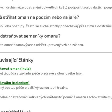
rých druhů může odstranění odkvetlých květů podpořit tvorbu dalších poup
ší stříhat oman na podzim nebo na jaře?
ou oba postupy. Často se suché stonky ponechávají přes zimu a odstraňují 
odstraňovat semeníky omanu?
to omezit samovýsev a udržet upravený vzhled záhonu.
uvisející články
tovat oman (Inula)
iště, půda a základní péče o zdravé a dlouhověké trsy.
leváku (Helenium)
ý postup péče o další výraznou letní trvalku.
delné odstraňování odkvetlých květenství pomáhá omanu zachovat vitalitu,
 na přehled témat: