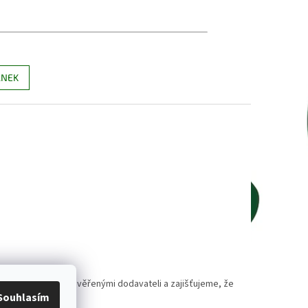
ÁNEK
polupracujeme s prověřenými dodavateli a zajišťujeme, že
Souhlasím