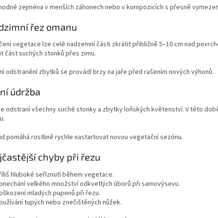
ýhodné zejména v menších záhonech nebo v kompozicích s přesně vymezen
dzimní řez omanu
ení vegetace lze celé nadzemní části zkrátit přibližně 5–10 cm nad povrc
t část suchých stonků přes zimu.
vní odstranění zbytků se provádí brzy na jaře před rašením nových výhonů.
rní údržba
se odstraní všechny suché stonky a zbytky loňských květenství. V této době
u.
lid pomáhá rostlině rychle nastartovat novou vegetační sezónu.
jčastější chyby při řezu
říliš hluboké seříznutí během vegetace.
onechání velkého množství odkvetlých úborů při samovýsevu.
oškození mladých pupenů při řezu.
oužívání tupých nebo znečištěných nůžek.