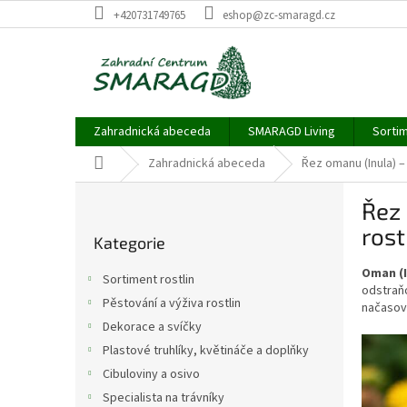
Přejít
+420731749765
eshop@zc-smaragd.cz
na
obsah
Zahradnická abeceda
SMARAGD Living
Sortim
Domů
Zahradnická abeceda
Řez omanu (Inula) –
P
Řez 
o
Přeskočit
s
rost
Kategorie
kategorie
t
r
Oman (I
Sortiment rostlin
a
odstraňo
Pěstování a výživa rostlin
načasova
n
Dekorace a svíčky
n
í
Plastové truhlíky, květináče a doplňky
p
Cibuloviny a osivo
a
Specialista na trávníky