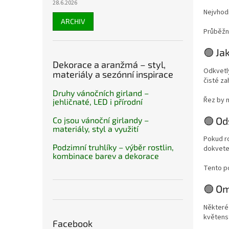
28.6.2026
Nejvhodn
ARCHIV
Průběžn
🟢 Ja
Dekorace a aranžmá – styl,
Odkvetlý
materiály a sezónní inspirace
čisté za
Druhy vánočních girland –
Řez by m
jehličnaté, LED i přírodní
🟢 Od
Co jsou vánoční girlandy –
materiály, styl a využití
Pokud ro
Podzimní truhlíky – výběr rostlin,
dokvete
kombinace barev a dekorace
Tento po
🟢 O
Některé
květens
Facebook