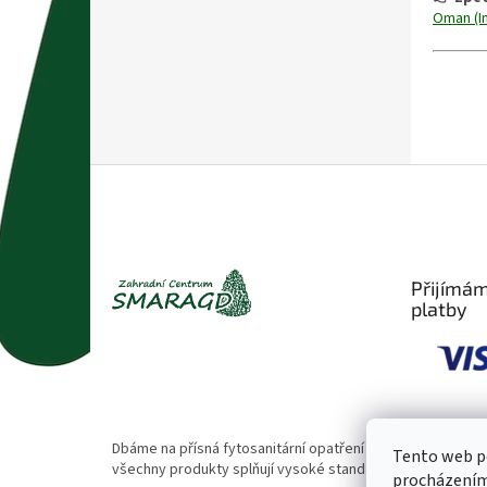
Oman (In
Z
á
p
a
t
Přijímám
í
platby
Dbáme na přísná fytosanitární opatření 🌱. Naše rostliny
Tento web po
všechny produkty splňují vysoké standardy kvality.
procházením 