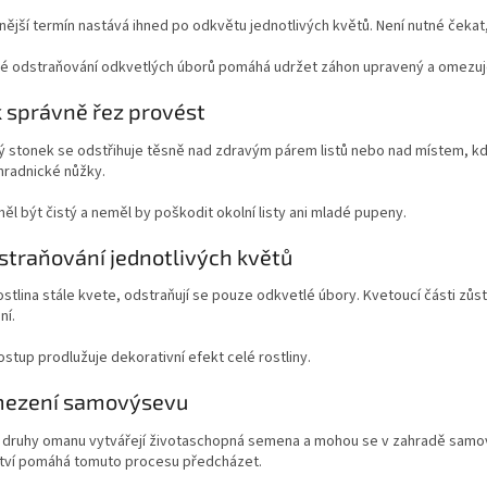
ější termín nastává ihned po odkvětu jednotlivých květů. Není nutné čeka
é odstraňování odkvetlých úborů pomáhá udržet záhon upravený a omezuj
k správně řez provést
 stonek se odstřihuje těsně nad zdravým párem listů nebo nad místem, kde
hradnické nůžky.
ěl být čistý a neměl by poškodit okolní listy ani mladé pupeny.
straňování jednotlivých květů
stlina stále kvete, odstraňují se pouze odkvetlé úbory. Kvetoucí části zůstá
ní.
stup prodlužuje dekorativní efekt celé rostliny.
mezení samovýsevu
 druhy omanu vytvářejí životaschopná semena a mohou se v zahradě samovo
tví pomáhá tomuto procesu předcházet.