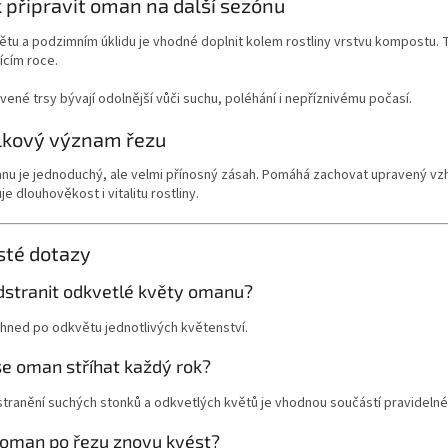
k připravit oman na další sezónu
tu a podzimním úklidu je vhodné doplnit kolem rostliny vrstvu kompostu. T
ícím roce.
vené trsy bývají odolnější vůči suchu, poléhání i nepříznivému počasí.
lkový význam řezu
nu je jednoduchý, ale velmi přínosný zásah. Pomáhá zachovat upravený vz
e dlouhověkost i vitalitu rostliny.
sté dotazy
dstranit odkvetlé květy omanu?
ihned po odkvětu jednotlivých květenství.
se oman stříhat každý rok?
tranění suchých stonků a odkvetlých květů je vhodnou součástí pravidelné
oman po řezu znovu kvést?