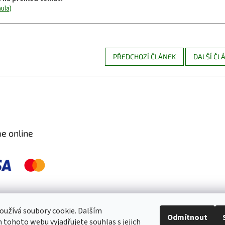
ula)
PŘEDCHOZÍ ČLÁNEK
DALŠÍ ČL
e online
 pravidelně kontrolujeme a ošetřujeme, aby byly zdravé a bez škůdců 🐛. S
užívá soubory cookie. Dalším
Odmítnout
tohoto webu vyjadřujete souhlas s jejich