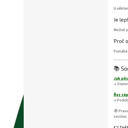
U někte
Je lep
Možné js
Proč 
Pomáhá 
📚 So
Jak pěs
→ Stanov
Řez záp
→ Podobn
🧭 Pravi
sezónu.
👉 Zpět