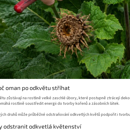
oč oman po odkvětu stříhat
tu zůstávají na rostlině velké zaschlé úbory, které postupně ztrácejí deko
omáhá rostlině soustředit energii do tvorby kořenů a zásobních látek.
rých druhů může průběžné odstraňování odkvetlých květů podpořit i tvorbu
y odstranit odkvetlá květenství