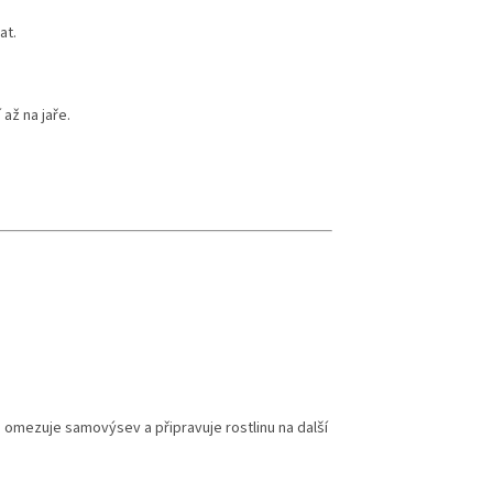
at.
až na jaře.
 omezuje samovýsev a připravuje rostlinu na další