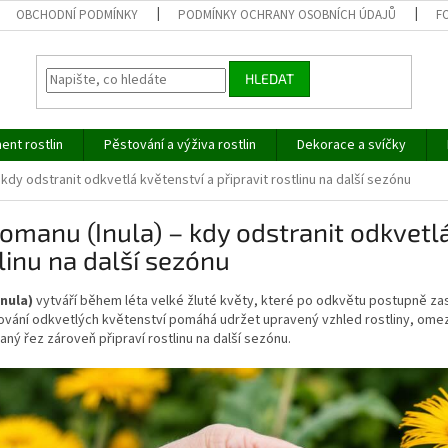
OBCHODNÍ PODMÍNKY
PODMÍNKY OCHRANY OSOBNÍCH ÚDAJŮ
F
HLEDAT
ent rostlin
Pěstování a výživa rostlin
Dekorace a svíčky
 kdy odstranit odkvetlá květenství a připravit rostlinu na další sezónu
omanu (Inula) – kdy odstranit odkvetlá
linu na další sezónu
nula)
vytváří během léta velké žluté květy, které po odkvětu postupně zas
vání odkvetlých květenství pomáhá udržet upravený vzhled rostliny, omez
ný řez zároveň připraví rostlinu na další sezónu.