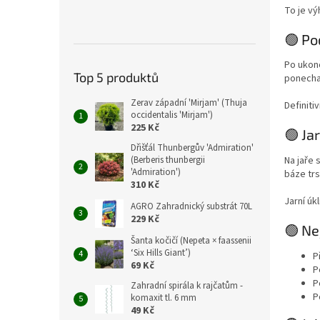
To je v
🟢 Po
Po ukonč
Top 5 produktů
ponecha
Zerav západní 'Mirjam' (Thuja
Definiti
occidentalis 'Mirjam')
225 Kč
🟢 Ja
Dřišťál Thunbergův 'Admiration'
Na jaře 
(Berberis thunbergii
'Admiration')
báze trs
310 Kč
Jarní úk
AGRO Zahradnický substrát 70L
229 Kč
🟢 Ne
Šanta kočičí (Nepeta × faassenii
‘Six Hills Giant’)
P
69 Kč
P
P
Zahradní spirála k rajčatům -
P
komaxit tl. 6 mm
49 Kč