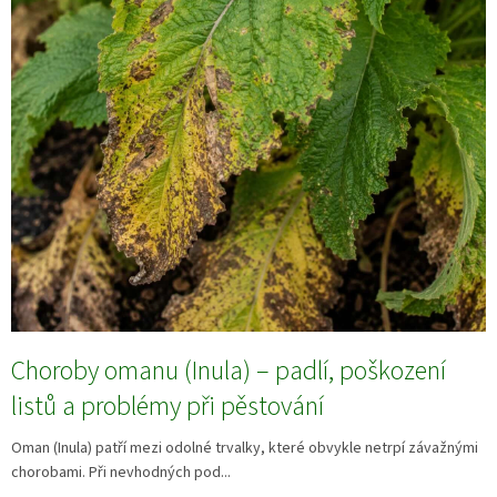
Choroby omanu (Inula) – padlí, poškození
listů a problémy při pěstování
Oman (Inula) patří mezi odolné trvalky, které obvykle netrpí závažnými
chorobami. Při nevhodných pod...