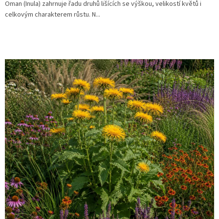
Oman (Inula) zahrnuje řadu druhů lišících se výškou, velikostí květů i
celkovým charakterem růstu. N...