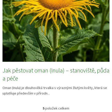
Jak pěstovat oman (Inula) – stanoviště, půda
a péče
Oman (Inula) je dlouhověká trvalka s výraznými žlutými květy, která se
uplatňuje především v přírodn...
5
položek celkem
O