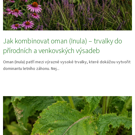
Jak kombinovat oman (Inula) – trvalky do
přírodních a venkovských výsadeb
Oman (Inula) patří mezi výrazné vysoké trvalky, které dokážou vytvořit
dominantu letního záhonu. Nej...