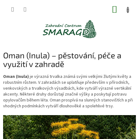
Přejít
NÁKUP
na
obsah
KOŠÍK
Oman (Inula) – pěstování, péče a
využití v zahradě
Oman (Inula)
je výrazná trvalka známá svými velkými žlutými květy a
robustním růstem. V zahradách se uplatňuje především v přírodních,
venkovských a trvalkových výsadbách, kde vytváří výrazné vertikální
akcenty. Některé druhy dorůstají značné výšky a poskytují potravu
opylovačům během léta. Oman prospívá na slunných stanovištích a při
vhodných podmínkách vytváří dlouhověké a spolehlivé trsy.
V
ý
p
i