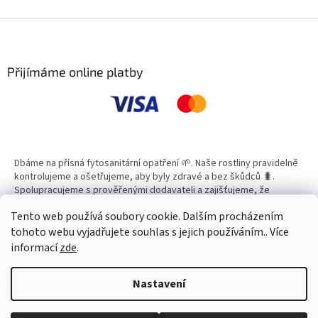
v
l
Z
á
á
d
p
a
a
Přijímáme online platby
c
t
í
í
p
r
v
k
y
Dbáme na přísná fytosanitární opatření 🌱. Naše rostliny pravidelně
v
kontrolujeme a ošetřujeme, aby byly zdravé a bez škůdců 🐛.
ý
Spolupracujeme s prověřenými dodavateli a zajišťujeme, že
p
všechny produkty splňují vysoké standardy kvality.
i
Tento web používá soubory cookie. Dalším procházením
s
tohoto webu vyjadřujete souhlas s jejich používáním.. Více
u
informací
zde
.
Vytvořil Shoptet
Nastavení
Copyright 2026
Zahradní Centrum SMARAGD
. Všechna práva