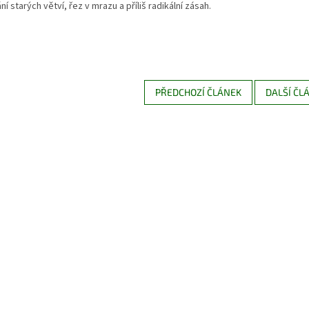
í starých větví, řez v mrazu a příliš radikální zásah.
PŘEDCHOZÍ ČLÁNEK
DALŠÍ ČL