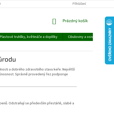
ORMULÁŘ PRO UPLATNĚNÍ REKLAMACE
REKLAMAČNÍ ŘÁD
Přihlášení
NÁKUPNÍ
Prázdný košík
KOŠÍK
Plastové truhlíky, květináče a doplňky
Cibuloviny a osivo
Speci
 úrodu
nosti a dobrého zdravotního stavu keře. Největší
í výnosnost. Správně provedený řez podporuje
enů. Odstraňují se především přestárlé, slabé a