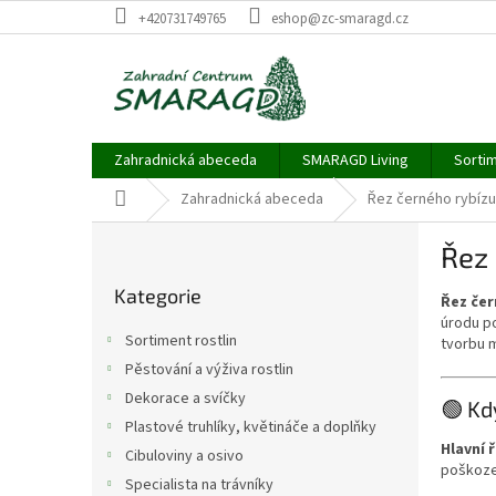
Přejít
+420731749765
eshop@zc-smaragd.cz
na
obsah
Zahradnická abeceda
SMARAGD Living
Sortim
Domů
Zahradnická abeceda
Řez černého rybízu
P
Řez 
o
Přeskočit
s
Kategorie
kategorie
Řez čer
t
úrodu po
r
Sortiment rostlin
tvorbu m
a
Pěstování a výživa rostlin
n
Dekorace a svíčky
n
🟢 Kd
í
Plastové truhlíky, květináče a doplňky
Hlavní ř
p
Cibuloviny a osivo
poškoze
a
Specialista na trávníky