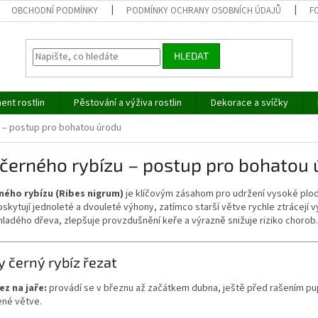
OBCHODNÍ PODMÍNKY
PODMÍNKY OCHRANY OSOBNÍCH ÚDAJŮ
F
HLEDAT
ent rostlin
Pěstování a výživa rostlin
Dekorace a svíčky
 – postup pro bohatou úrodu
černého rybízu – postup pro bohatou
ného rybízu (Ribes nigrum)
je klíčovým zásahom pro udržení vysoké plod
skytují jednoleté a dvouleté výhony, zatímco starší větve rychle ztrácej
ladého dřeva, zlepšuje provzdušnění keře a výrazně snižuje riziko chorob.
y černý rybíz řezat
ez na jaře:
provádí se v březnu až začátkem dubna, ještě před rašením pup
né větve.