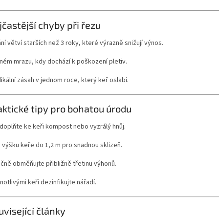
jčastější chyby při řezu
í větví starších než 3 roky, které výrazně snižují výnos.
lném mrazu, kdy dochází k poškození pletiv.
adikální zásah v jednom roce, který keř oslabí.
aktické tipy pro bohatou úrodu
doplňte ke keři kompost nebo vyzrálý hnůj.
 výšku keře do 1,2 m pro snadnou sklizeň.
čně obměňujte přibližně třetinu výhonů.
notlivými keři dezinfikujte nářadí.
uvisející články