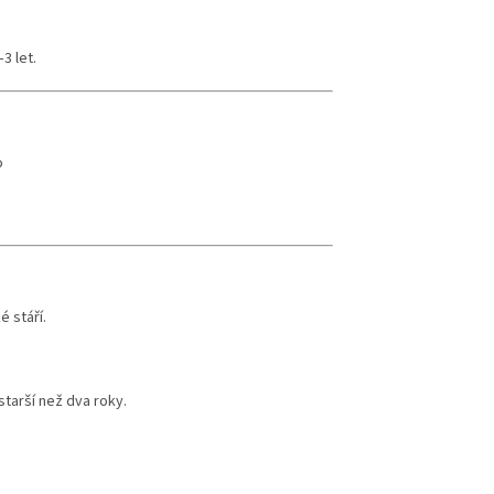
3 let.
o
 stáří.
starší než dva roky.