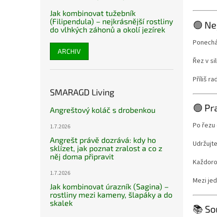
Jak kombinovat tužebník
(Filipendula) – nejkrásnější rostliny
🟢 Ne
do vlhkých záhonů a okolí jezírek
Ponechán
ARCHIV
Řez v si
Příliš r
SMARAGD Living
🟢 Pr
Angreštový koláč s drobenkou
Po řezu 
1.7.2026
Angrešt právě dozrává: kdy ho
Udržujte
sklízet, jak poznat zralost a co z
něj doma připravit
Každoro
1.7.2026
Mezi jed
Jak kombinovat úrazník (Sagina) –
rostliny mezi kameny, šlapáky a do
skalek
📚 So