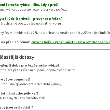
ení černého rybízu – čím, kdy a proč
ená výživa podporuje regeneraci keře po řezu.
 a škůdci borůvek – prevence a řešení
é ochranné postupy lze uplatnit i u rybízu.
ný řez v kombinaci s výživou a ochranou rostlin vede k vyšším a kvalitnější
 na přehled témat:
Ovocné keře – výběr, pěstování a řez drobného 
jčastější dotazy
nejlepší doba pro řez černého rybízu?
ez na jaře před rašením pupenů, doplňkový po sklizni.
ré větve ponechat?
 úrodu dávají jednoleté a dvouleté výhony.
ětví má mít dospělý keř?
8–12 silných větví různého stáří.
yby jsou nejčastější?