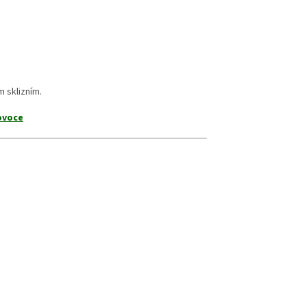
m sklizním.
ovoce