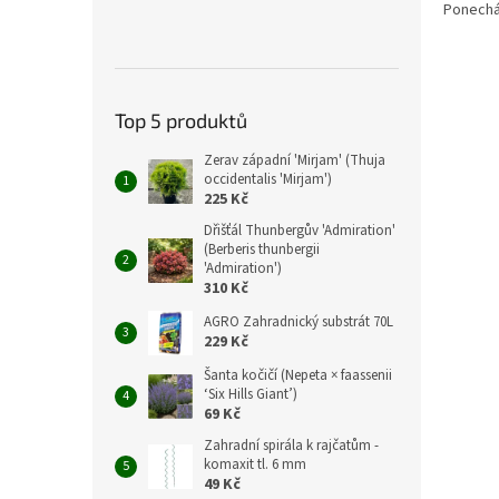
Ponechán
Top 5 produktů
Zerav západní 'Mirjam' (Thuja
occidentalis 'Mirjam')
225 Kč
Dřišťál Thunbergův 'Admiration'
(Berberis thunbergii
'Admiration')
310 Kč
AGRO Zahradnický substrát 70L
229 Kč
Šanta kočičí (Nepeta × faassenii
‘Six Hills Giant’)
69 Kč
Zahradní spirála k rajčatům -
komaxit tl. 6 mm
49 Kč