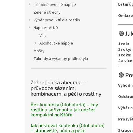
n
Letní ú
Lahodné ovocné nápoje
e
Zelené střechy
l
Omlazov
Výběr produktů dle rostlin
Nápoje - ALN0
🟢 Ja
Vína
Alkoholické nápoje
1 rok:
2 roky:
Mošty
3 roky:
Zahrady a výsadby podle stylu
4 a více
🟢 Po
Zahradnická abeceda –
Vyhodno
průvodce sázením,
kombinacemi a péčí o rostliny
Odstran
Řez koulenky (Globularia) – kdy
Výběr n
rostlinu seříznout a jak udržet
kompaktní polštáře
Prosvět
Jak pěstovat koulenku (Globularia)
– stanoviště, půda a péče
Zkrácen