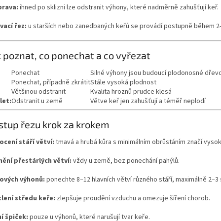
prava:
ihned po sklizni lze odstranit výhony, které nadměrně zahušťují keř.
ací řez:
u starších nebo zanedbaných keřů se provádí postupně během 2–
k poznat, co ponechat a co vyřezat
Ponechat
Silné výhony jsou budoucí plodonosné dřev
Ponechat, případně zkrátit
Stále vysoká plodnost
Většinou odstranit
Kvalita hroznů prudce klesá
 let:
Odstranit u země
Větve keř jen zahušťují a téměř neplodí
stup řezu krok za krokem
cení stáří větví:
tmavá a hrubá kůra s minimálním obrůstáním značí vysoké
ění přestárlých větví:
vždy u země, bez ponechání pahýlů.
ových výhonů:
ponechte 8–12 hlavních větví různého stáří, maximálně 2–3 
lení středu keře:
zlepšuje proudění vzduchu a omezuje šíření chorob.
í špiček:
pouze u výhonů, které narušují tvar keře.