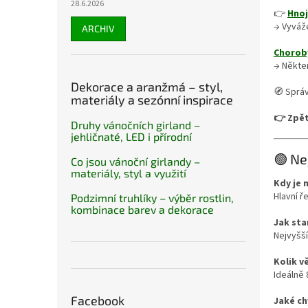
28.6.2026
👉
Hnoj
→ Vyváž
ARCHIV
Choroby
→ Někter
Dekorace a aranžmá – styl,
🧭 Správ
materiály a sezónní inspirace
👉 Zpět
Druhy vánočních girland –
jehličnaté, LED i přírodní
🟢 Ne
Co jsou vánoční girlandy –
materiály, styl a využití
Kdy je 
Hlavní ř
Podzimní truhlíky – výběr rostlin,
kombinace barev a dekorace
Jak sta
Nejvyšší
Kolik v
Ideálně 
Facebook
Jaké ch