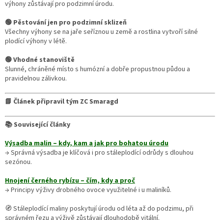
výhony zůstávají pro podzimní úrodu.
🟢 Pěstování jen pro podzimní sklizeň
Všechny výhony se na jaře seříznou u země a rostlina vytvoří silné
plodící výhony v létě.
🟢 Vhodné stanoviště
Slunné, chráněné místo s humózní a dobře propustnou půdou a
pravidelnou zálivkou.
📘 Článek připravil tým ZC Smaragd
📚 Související články
Výsadba malin – kdy, kam a jak pro bohatou úrodu
→ Správná výsadba je klíčová i pro stáleplodící odrůdy s dlouhou
sezónou.
Hnojení černého rybízu – čím, kdy a proč
→ Principy výživy drobného ovoce využitelné i u maliníků.
🧭 Stáleplodící maliny poskytují úrodu od léta až do podzimu, při
správném řezu a výživě zůstávají dlouhodobě vitální.