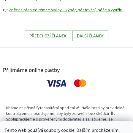
👉
Zpět na přehled témat: Maliny – výběr, pěstování, péče a využití
PŘEDCHOZÍ ČLÁNEK
DALŠÍ ČLÁNEK
Z
á
p
a
Přijímáme online platby
t
í
Dbáme na přísná fytosanitární opatření 🌱. Naše rostliny pravidelně
kontrolujeme a ošetřujeme, aby byly zdravé a bez škůdců 🐛.
Spolupracujeme s prověřenými dodavateli a zajišťujeme, že
všechny produkty splňují vysoké standardy kvality.
Tento web používá soubory cookie. Dalším procházením