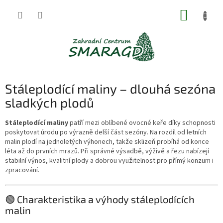
Přejít
NÁKUP
na
obsah
KOŠÍK
Stáleplodící maliny – dlouhá sezóna
sladkých plodů
Stáleplodící maliny
patří mezi oblíbené ovocné keře díky schopnosti
poskytovat úrodu po výrazně delší část sezóny. Na rozdíl od letních
malin plodí na jednoletých výhonech, takže sklizeň probíhá od konce
léta až do prvních mrazů. Při správné výsadbě, výživě a řezu nabízejí
stabilní výnos, kvalitní plody a dobrou využitelnost pro přímý konzum i
zpracování.
🟢 Charakteristika a výhody stáleplodících
malin