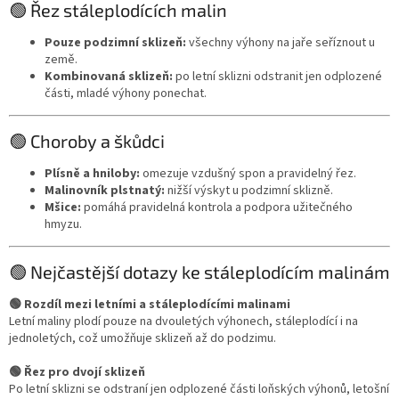
🟢 Řez stáleplodících malin
Pouze podzimní sklizeň:
všechny výhony na jaře seříznout u
země.
Kombinovaná sklizeň:
po letní sklizni odstranit jen odplozené
části, mladé výhony ponechat.
🟢 Choroby a škůdci
Plísně a hniloby:
omezuje vzdušný spon a pravidelný řez.
Malinovník plstnatý:
nižší výskyt u podzimní sklizně.
Mšice:
pomáhá pravidelná kontrola a podpora užitečného
hmyzu.
🟢 Nejčastější dotazy ke stáleplodícím malinám
🟢 Rozdíl mezi letními a stáleplodícími malinami
Letní maliny plodí pouze na dvouletých výhonech, stáleplodící i na
jednoletých, což umožňuje sklizeň až do podzimu.
🟢 Řez pro dvojí sklizeň
Po letní sklizni se odstraní jen odplozené části loňských výhonů, letošní