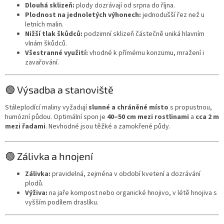
Dlouhá sklizeň:
plody dozrávají od srpna do října.
Plodnost na jednoletých výhonech:
jednodušší řez než u
letních malin.
Nižší tlak škůdců:
podzimní sklizeň částečně uniká hlavním
vlnám škůdců.
Všestranné využití:
vhodné k přímému konzumu, mražení i
zavařování.
🟢 Výsadba a stanoviště
Stáleplodící maliny vyžadují
slunné a chráněné místo
s propustnou,
humózní půdou. Optimální spon je
40–50 cm mezi rostlinami
a
cca 2 m
mezi řadami
. Nevhodné jsou těžké a zamokřené půdy.
🟢 Zálivka a hnojení
Zálivka:
pravidelná, zejména v období kvetení a dozrávání
plodů.
Výživa:
na jaře kompost nebo organické hnojivo, v létě hnojiva s
vyšším podílem draslíku.