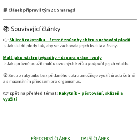
📘 Článek připravil tým ZC Smaragd
📚 Související články
👉
Sklizeň rakytníku – šetrné způsoby sběru a uchování plodů
→ Jak sklidit plody tak, aby se zachovala jejich kvalita a živiny.
Mulč jako nástroj výsadby – úspora práce i vody
→ Jak správně použít mulč u ovocných keřů a podpořit jejich vitalitu.
🧭 Sirup z rakytníku bez přidaného cukru umožňuje využít úrodu šetrně
a s maximálním přínosem pro organismus.
👉 Zpět na přehled témat:
Rakytník – pěstování, sklizeň a
využití
PŘEDCHOZÍ ČLÁNEK
DALŠÍ ČLÁNEK