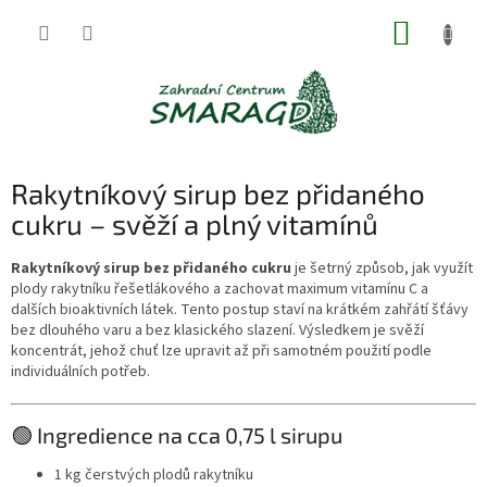
Přejít
NÁKUP
na
obsah
KOŠÍK
Rakytníkový sirup bez přidaného
cukru – svěží a plný vitamínů
Rakytníkový sirup bez přidaného cukru
je šetrný způsob, jak využít
plody rakytníku řešetlákového a zachovat maximum vitamínu C a
dalších bioaktivních látek. Tento postup staví na krátkém zahřátí šťávy
bez dlouhého varu a bez klasického slazení. Výsledkem je svěží
koncentrát, jehož chuť lze upravit až při samotném použití podle
individuálních potřeb.
🟢 Ingredience na cca 0,75 l sirupu
1 kg čerstvých plodů rakytníku