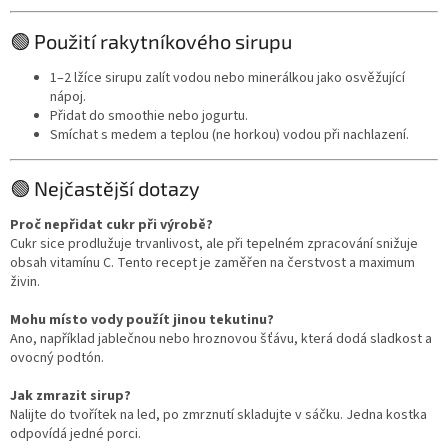
🟢 Použití rakytníkového sirupu
1–2 lžíce sirupu zalít vodou nebo minerálkou jako osvěžující
nápoj.
Přidat do smoothie nebo jogurtu.
Smíchat s medem a teplou (ne horkou) vodou při nachlazení.
🟢 Nejčastější dotazy
Proč nepřidat cukr při výrobě?
Cukr sice prodlužuje trvanlivost, ale při tepelném zpracování snižuje
obsah vitamínu C. Tento recept je zaměřen na čerstvost a maximum
živin.
Mohu místo vody použít jinou tekutinu?
Ano, například jablečnou nebo hroznovou šťávu, která dodá sladkost a
ovocný podtón.
Jak zmrazit sirup?
Nalijte do tvořítek na led, po zmrznutí skladujte v sáčku. Jedna kostka
odpovídá jedné porci.