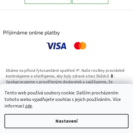
Z
á
p
a
Přijímáme online platby
t
í
Dbáme na přísná fytosanitární opatření 🌱. Naše rostliny pravidelně
kontrolujeme a ošetřujeme, aby byly zdravé a bez škůdců 🐛.
Spolupracujeme s prověřenými dodavateli a zajišťujeme, že
všechny produkty splňují vysoké standardy kvality.
Tento web používá soubory cookie. Dalším procházením
tohoto webu vyjadřujete souhlas s jejich používáním.. Více
informací
zde
.
Vytvořil Shoptet
Nastavení