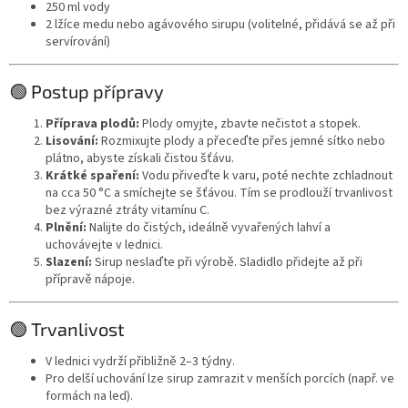
250 ml vody
2 lžíce medu nebo agávového sirupu (volitelné, přidává se až při
servírování)
🟢 Postup přípravy
Příprava plodů:
Plody omyjte, zbavte nečistot a stopek.
Lisování:
Rozmixujte plody a přeceďte přes jemné sítko nebo
plátno, abyste získali čistou šťávu.
Krátké spaření:
Vodu přiveďte k varu, poté nechte zchladnout
na cca 50 °C a smíchejte se šťávou. Tím se prodlouží trvanlivost
bez výrazné ztráty vitamínu C.
Plnění:
Nalijte do čistých, ideálně vyvařených lahví a
uchovávejte v lednici.
Slazení:
Sirup neslaďte při výrobě. Sladidlo přidejte až při
přípravě nápoje.
🟢 Trvanlivost
V lednici vydrží přibližně 2–3 týdny.
Pro delší uchování lze sirup zamrazit v menších porcích (např. ve
formách na led).