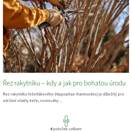
Řez rakytníku – kdy a jak pro bohatou úrodu
Řez rakytníku řešetlákového (Hippophae rhamnoides) je důležitý pro
udržení vitality keře, rovnováhy ...
S
1
2
t
r
6
položek celkem
O