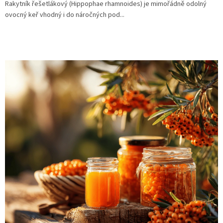
Rakytník řešetlákový (Hippophae rhamnoides) je mimořádně odolný
ovocný keř vhodný i do náročných pod...