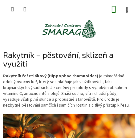
Přejít
NÁKUP
na
obsah
KOŠÍK
Rakytník – pěstování, sklizeň a
využití
Rakytník řešetlákový (Hippophae rhamnoides)
je mimořádně
odolný ovocný keř, který se uplatňuje jak v užitkových, tak i
krajinářských výsadbách. Je ceněný pro plody s vysokým obsahem
vitamínu C, antioxidantů a olejů. Snáší sucho, vítr i chudší půdy,
vyžaduje však plné slunce a propustné stanoviště. Pro úrodu je
nezbytné pěstování samčích i samičích rostlin a citlivý přístup k řezu.
V
ý
p
i