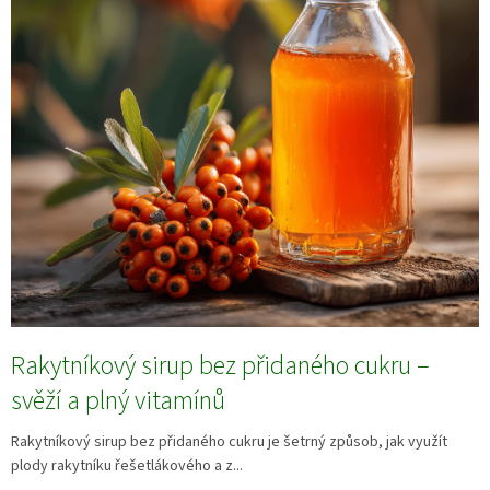
Rakytníkový sirup bez přidaného cukru –
svěží a plný vitamínů
Rakytníkový sirup bez přidaného cukru je šetrný způsob, jak využít
plody rakytníku řešetlákového a z...