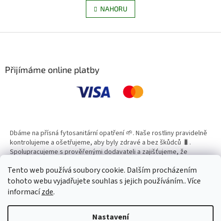
á
v
NAHORU
n
l
k
á
o
v
Z
d
á
a
á
n
c
p
í
í
a
Přijímáme online platby
p
t
r
í
v
k
y
v
ý
Dbáme na přísná fytosanitární opatření 🌱. Naše rostliny pravidelně
p
kontrolujeme a ošetřujeme, aby byly zdravé a bez škůdců 🐛.
i
Spolupracujeme s prověřenými dodavateli a zajišťujeme, že
s
všechny produkty splňují vysoké standardy kvality.
u
Tento web používá soubory cookie. Dalším procházením
tohoto webu vyjadřujete souhlas s jejich používáním.. Více
informací
zde
.
Vytvořil Shoptet
Nastavení